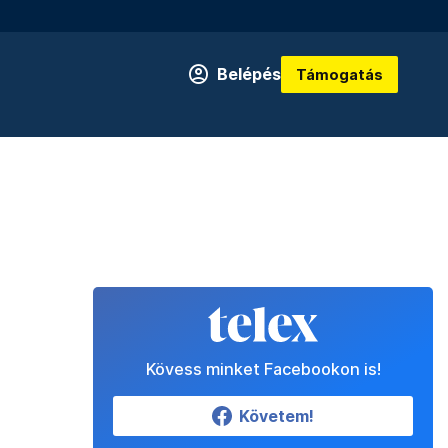
Belépés
Támogatás
Kövess minket Facebookon is!
Követem!