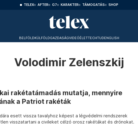
TELEX
AFTER
G7
KARAKTER
TÁMOGATÁS
SHOP
BELFÖLD
KÜLFÖLD
GAZDASÁG
VIDEÓ
ÉLET
TECHTUD
ENGLISH
Volodimir Zelenszkij
zakai rakétatámadás mutatja, mennyire
nak a Patriot rakéták
adára esett vissza tavalyhoz képest a légvédelmi rendszerek
tlen visszatartani a civileket célzó orosz rakétákat és drónokat.