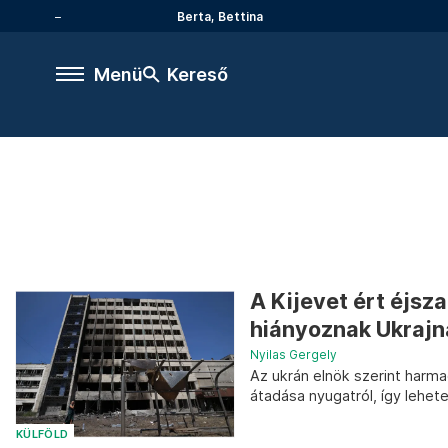
Berta, Bettina
Menü
Kereső
A Kijevet ért éjs
hiányoznak Ukrajná
Nyilas Gergely
Az ukrán elnök szerint harm
átadása nyugatról, így lehete
KÜLFÖLD