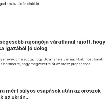
adja is az ukrán elnököt.
égesebb rajongója váratlanul rájött, hog
a igazából jó dolog
er évekig harsogta, hogy Ukrajna tele van nácikkal, most baráti
el, és beismerte, hogy megvezette őt az orosz propaganda.
ra mért súlyos csapások után az oroszok
k az ukrán...