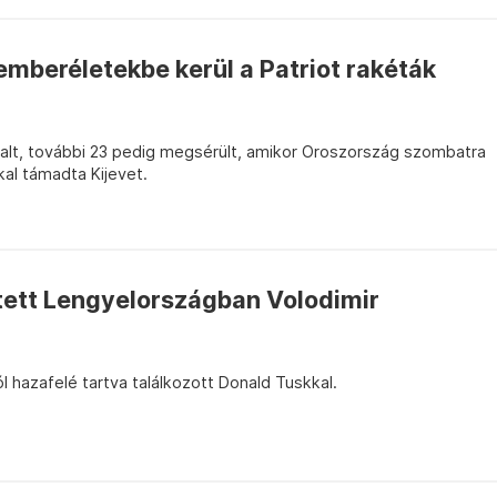
 emberéletekbe kerül a Patriot rakéták
lt, további 23 pedig megsérült, amikor Oroszország szombatra
kkal támadta Kijevet.
 tett Lengyelországban Volodimir
 hazafelé tartva találkozott Donald Tuskkal.