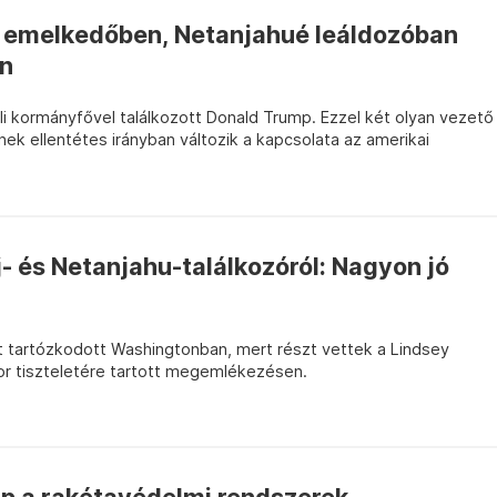
ga emelkedőben, Netanjahué leáldozóban
n
eli kormányfővel találkozott Donald Trump. Ezzel két olyan vezető
nek ellentétes irányban változik a kapcsolata az amerikai
- és Netanjahu-találkozóról: Nagyon jó
rt tartózkodott Washingtonban, mert részt vettek a Lindsey
r tiszteletére tartott megemlékezésen.