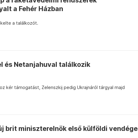
mp a rakétavédelmi rendszerek
gyalt a Fehér Házban
kelte a találkozót.
l és Netanjahuval találkozik
oz kér támogatást, Zelenszkij pedig Ukrajnáról tárgyal majd
új brit miniszterelnök első külföldi vendége