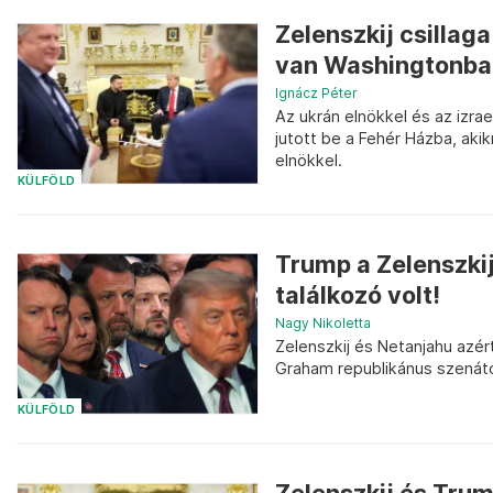
Zelenszkij csilla
van Washingtonba
Ignácz Péter
Az ukrán elnökkel és az izra
jutott be a Fehér Házba, akik
elnökkel.
KÜLFÖLD
Trump a Zelenszkij
találkozó volt!
Nagy Nikoletta
Zelenszkij és Netanjahu azé
Graham republikánus szenáto
KÜLFÖLD