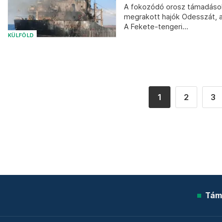
A fokozódó orosz támadások
megrakott hajók Odesszát, az
A Fekete-tengeri...
KÜLFÖLD
1
2
3
Tám