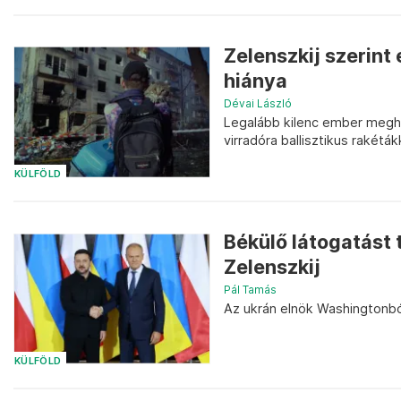
Zelenszkij szerint
hiánya
Dévai László
Legalább kilenc ember megha
virradóra ballisztikus rakétá
KÜLFÖLD
Békülő látogatást
Zelenszkij
Pál Tamás
Az ukrán elnök Washingtonból
KÜLFÖLD