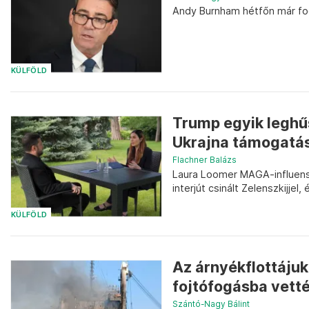
Andy Burnham hétfőn már fog
KÜLFÖLD
Trump egyik leghűs
Ukrajna támogatás
Flachner Balázs
Laura Loomer MAGA-influensz
interjút csinált Zelenszkijj
KÜLFÖLD
Az árnyékflottájuk
fojtófogásba vetté
Szántó-Nagy Bálint