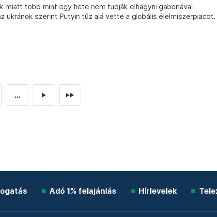
 miatt több mint egy hete nem tudják elhagyni gabonával
 ukránok szerint Putyin tűz alá vette a globális élelmiszerpiacot.
...
►
►►
ogatás
Adó 1% felajánlás
Hírlevelek
Tele