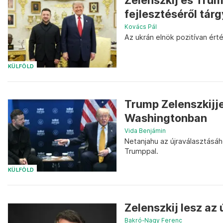
Zelenszkij és Tru
fejlesztéséről tár
Kovács Pál
Az ukrán elnök pozitívan érté
KÜLFÖLD
Trump Zelenszkijje
Washingtonban
Vida Benjámin
Netanjahu az újraválasztásáh
Trumppal.
KÜLFÖLD
Zelenszkij lesz az 
Bakró-Nagy Ferenc