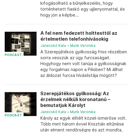
kifogásolható a bűnjelkezelés, hogy
történhetett fiaskó egy ujjlenyomattal, és
hogy jön a képbe...
A fel nem fedezett holttesttől az
értelmetlen telefonhívásokig
Janecskó Kata
–
Munk Veronika
A Szerepjátékos gyilkosság friss részében
PODCAST
sorra vesszük az ügy furcsaságait.
Hogyhogy nem volt tanúja a gyilkosságnak
egy forgalmas napon a Pilisben? Mi állhat
az áldozat furcsa híváslistája mögött?
Szerepjátékos gyilkosság: Az
érzelmek nélküli koronatanú –
bemutatjuk Károlyt
Janecskó Kata
–
Munk Veronika
PODCAST
Károly az egyik elítélt közeli ismerőse volt.
Több mint három évvel Krisztián eltűnése
után elment rendőrségre és azt mondta,