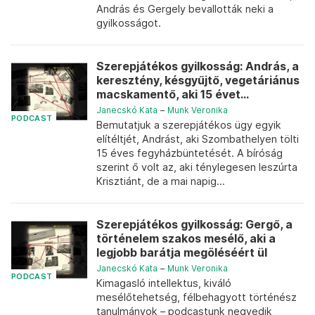
András és Gergely bevallották neki a
gyilkosságot.
Szerepjátékos gyilkosság: András, a
keresztény, késgyűjtő, vegetáriánus
macskamentő, aki 15 évet...
Janecskó Kata
–
Munk Veronika
PODCAST
Bemutatjuk a szerepjátékos ügy egyik
elítéltjét, Andrást, aki Szombathelyen tölti
15 éves fegyházbüntetését. A bíróság
szerint ő volt az, aki ténylegesen leszúrta
Krisztiánt, de a mai napig...
Szerepjátékos gyilkosság: Gergő, a
történelem szakos mesélő, aki a
legjobb barátja megöléséért ül
Janecskó Kata
–
Munk Veronika
PODCAST
Kimagasló intellektus, kiváló
mesélőtehetség, félbehagyott történész
tanulmányok – podcastunk negyedik