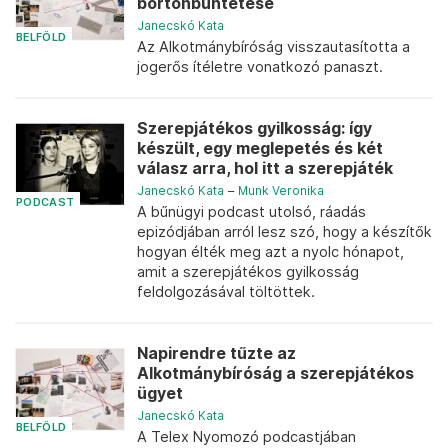
börtönbüntetése
Janecskó Kata
BELFÖLD
Az Alkotmánybíróság visszautasította a
jogerős ítéletre vonatkozó panaszt.
Szerepjátékos gyilkosság: így
készült, egy meglepetés és két
válasz arra, hol itt a szerepjáték
Janecskó Kata
–
Munk Veronika
PODCAST
A bűnügyi podcast utolsó, ráadás
epizódjában arról lesz szó, hogy a készítők
hogyan élték meg azt a nyolc hónapot,
amit a szerepjátékos gyilkosság
feldolgozásával töltöttek.
Napirendre tűzte az
Alkotmánybíróság a szerepjátékos
ügyet
Janecskó Kata
BELFÖLD
A Telex Nyomozó podcastjában