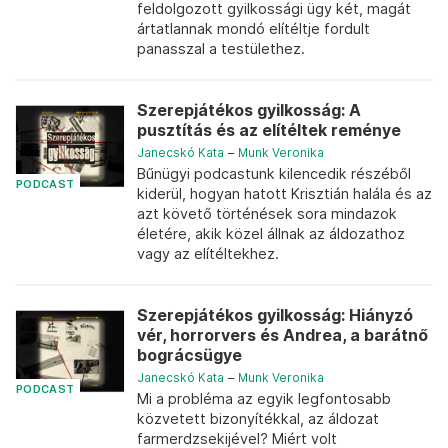
feldolgozott gyilkossági ügy két, magát
ártatlannak mondó elítéltje fordult
panasszal a testülethez.
Szerepjátékos gyilkosság: A
pusztítás és az elítéltek reménye
Janecskó Kata
–
Munk Veronika
Bűnügyi podcastunk kilencedik részéből
PODCAST
kiderül, hogyan hatott Krisztián halála és az
azt követő történések sora mindazok
életére, akik közel állnak az áldozathoz
vagy az elítéltekhez.
Szerepjátékos gyilkosság: Hiányzó
vér, horrorvers és Andrea, a barátnő
bográcsügye
Janecskó Kata
–
Munk Veronika
PODCAST
Mi a probléma az egyik legfontosabb
közvetett bizonyítékkal, az áldozat
farmerdzsekijével? Miért volt