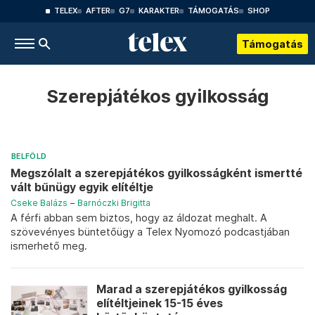
TELEX
AFTER
G7
KARAKTER
TÁMOGATÁS
SHOP
Támogatás
Szerepjátékos gyilkosság
BELFÖLD
Megszólalt a szerepjátékos gyilkosságként ismertté
vált bűnügy egyik elítéltje
Cseke Balázs
–
Barnóczki Brigitta
A férfi abban sem biztos, hogy az áldozat meghalt. A
szövevényes büntetőügy a Telex Nyomozó podcastjában
ismerhető meg.
Marad a szerepjátékos gyilkosság
elítéltjeinek 15-15 éves