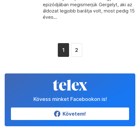
epizódjában megismerjük Gergelyt, aki az
áldozat legjobb barátja volt, most pedig 15
éves...
1
2
Kövess minket Facebookon is!
Követem!