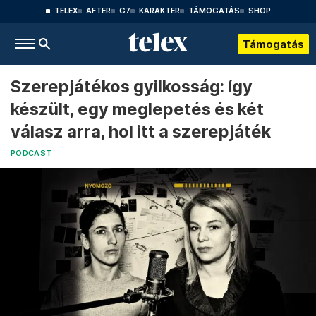
TELEX
AFTER
G7
KARAKTER
TÁMOGATÁS
SHOP
Támogatás
Szerepjátékos gyilkosság: így
készült, egy meglepetés és két
válasz arra, hol itt a szerepjáték
PODCAST