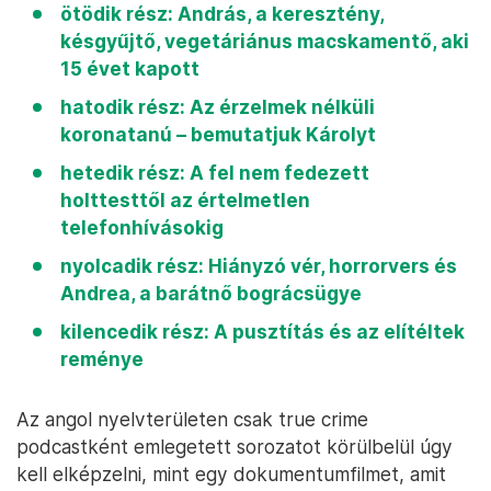
ötödik rész: András, a keresztény,
késgyűjtő, vegetáriánus macskamentő, aki
15 évet kapott
hatodik rész: Az érzelmek nélküli
koronatanú – bemutatjuk Károlyt
hetedik rész: A fel nem fedezett
holttesttől az értelmetlen
telefonhívásokig
nyolcadik rész: Hiányzó vér, horrorvers és
Andrea, a barátnő bográcsügye
kilencedik rész: A pusztítás és az elítéltek
reménye
Az angol nyelvterületen csak true crime
podcastként emlegetett sorozatot körülbelül úgy
kell elképzelni, mint egy dokumentumfilmet, amit