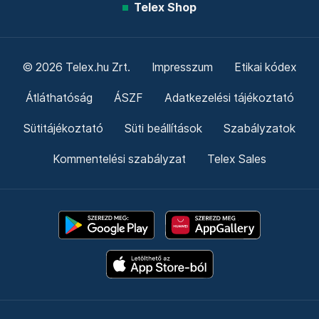
Telex Shop
© 2026 Telex.hu Zrt.
Impresszum
Etikai kódex
Átláthatóság
ÁSZF
Adatkezelési tájékoztató
Sütitájékoztató
Süti beállítások
Szabályzatok
Kommentelési szabályzat
Telex Sales