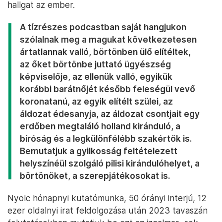
hallgat az ember.
A tízrészes podcastban saját hangjukon
szólalnak meg a magukat következetesen
ártatlannak valló, börtönben ülő elítéltek,
az őket börtönbe juttató ügyészség
képviselője, az ellenük valló, egyikük
korábbi barátnőjét később feleségül vevő
koronatanú, az egyik elítélt szülei, az
áldozat édesanyja, az áldozat csontjait egy
erdőben megtaláló holland kiránduló, a
bíróság és a legkülönfélébb szakértők is.
Bemutatjuk a gyilkosság feltételezett
helyszínéül szolgáló pilisi kirándulóhelyet, a
börtönöket, a szerepjátékosokat is.
Nyolc hónapnyi kutatómunka, 50 órányi interjú, 12
ezer oldalnyi irat feldolgozása után 2023 tavaszán