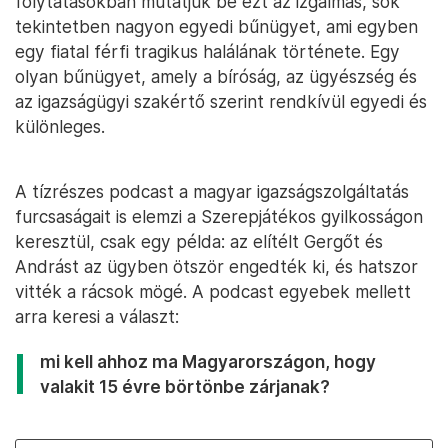
folytatásokban mutatjuk be ezt az izgalmas, sok
tekintetben nagyon egyedi bűnügyet, ami egyben
egy fiatal férfi tragikus halálának története. Egy
olyan bűnügyet, amely a bíróság, az ügyészség és
az igazságügyi szakértő szerint rendkívül egyedi és
különleges.
A tízrészes podcast a magyar igazságszolgáltatás
furcsaságait is elemzi a Szerepjátékos gyilkosságon
keresztül, csak egy példa: az elítélt Gergőt és
Andrást az ügyben ötször engedték ki, és hatszor
vitték a rácsok mögé. A podcast egyebek mellett
arra keresi a választ:
mi kell ahhoz ma Magyarországon, hogy
valakit 15 évre börtönbe zárjanak?