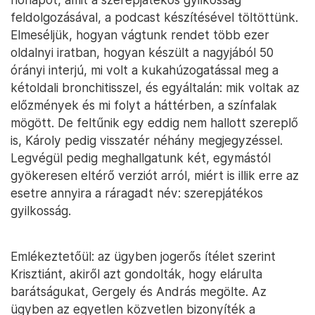
feldolgozásával, a podcast készítésével töltöttünk.
Elmeséljük, hogyan vágtunk rendet több ezer
oldalnyi iratban, hogyan készült a nagyjából 50
órányi interjú, mi volt a kukahúzogatással meg a
kétoldali bronchitisszel, és egyáltalán: mik voltak az
előzmények és mi folyt a háttérben, a színfalak
mögött. De feltűnik egy eddig nem hallott szereplő
is, Károly pedig visszatér néhány megjegyzéssel.
Legvégül pedig meghallgatunk két, egymástól
gyökeresen eltérő verziót arról, miért is illik erre az
esetre annyira a ráragadt név: szerepjátékos
gyilkosság.
Emlékeztetőül: az ügyben jogerős ítélet szerint
Krisztiánt, akiről azt gondolták, hogy elárulta
barátságukat, Gergely és András megölte. Az
ügyben az egyetlen közvetlen bizonyíték a