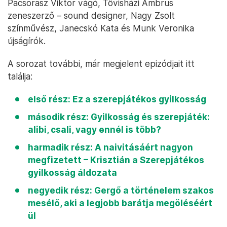
Pacsorasz Viktor vágó, Tövisházi Ambrus
zeneszerző – sound designer, Nagy Zsolt
színművész, Janecskó Kata és Munk Veronika
újságírók.
A sorozat további, már megjelent epizódjait itt
találja:
első rész: Ez a szerepjátékos gyilkosság
második rész: Gyilkosság és szerepjáték:
alibi, csali, vagy ennél is több?
harmadik rész: A naivitásáért nagyon
megfizetett – Krisztián a Szerepjátékos
gyilkosság áldozata
negyedik rész: Gergő a történelem szakos
mesélő, aki a legjobb barátja megöléséért
ül