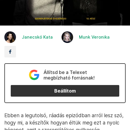
Janecskó Kata
Munk Veronika
Állítsd be a Telexet
megbízható forrásnak!
Beállítom
Ebben a legutolsó, ráadás epizódban arról lesz szó,
hogy mi, a készítők hogyan éltük meg ezt a nyolc
hónapot, amit a szerepjátékos gyilkosság