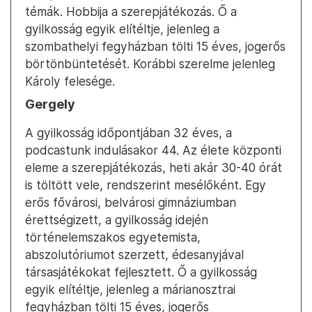
témák. Hobbija a szerepjátékozás. Ő a
gyilkosság egyik elítéltje, jelenleg a
szombathelyi fegyházban tölti 15 éves, jogerős
börtönbüntetését. Korábbi szerelme jelenleg
Károly felesége.
Gergely
A gyilkosság időpontjában 32 éves, a
podcastunk indulásakor 44. Az élete központi
eleme a szerepjátékozás, heti akár 30-40 órát
is töltött vele, rendszerint mesélőként. Egy
erős fővárosi, belvárosi gimnáziumban
érettségizett, a gyilkosság idején
történelemszakos egyetemista,
abszolutóriumot szerzett, édesanyjával
társasjátékokat fejlesztett. Ő a gyilkosság
egyik elítéltje, jelenleg a márianosztrai
fegyházban tölti 15 éves, jogerős