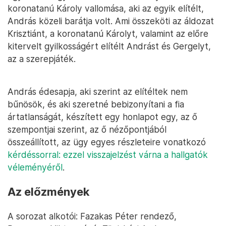
koronatanú Károly vallomása, aki az egyik elítélt,
András közeli barátja volt. Ami összeköti az áldozat
Krisztiánt, a koronatanú Károlyt, valamint az előre
kitervelt gyilkosságért elítélt Andrást és Gergelyt,
az a szerepjáték.
András édesapja, aki szerint az elítéltek nem
bűnösök, és aki szeretné bebizonyítani a fia
ártatlanságát, készített egy honlapot egy, az ő
szempontjai szerint, az ő nézőpontjából
összeállított, az ügy egyes részleteire vonatkozó
kérdéssorral: ezzel visszajelzést várna a hallgatók
véleményéről
.
Az előzmények
A sorozat alkotói: Fazakas Péter rendező,