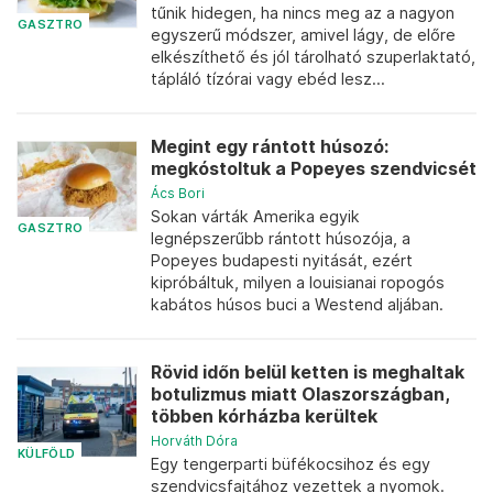
tűnik hidegen, ha nincs meg az a nagyon
GASZTRO
egyszerű módszer, amivel lágy, de előre
elkészíthető és jól tárolható szuperlaktató,
tápláló tízórai vagy ebéd lesz...
Megint egy rántott húsozó:
megkóstoltuk a Popeyes szendvicsét
Ács Bori
Sokan várták Amerika egyik
GASZTRO
legnépszerűbb rántott húsozója, a
Popeyes budapesti nyitását, ezért
kipróbáltuk, milyen a louisianai ropogós
kabátos húsos buci a Westend aljában.
Rövid időn belül ketten is meghaltak
botulizmus miatt Olaszországban,
többen kórházba kerültek
Horváth Dóra
KÜLFÖLD
Egy tengerparti büfékocsihoz és egy
szendvicsfajtához vezettek a nyomok.