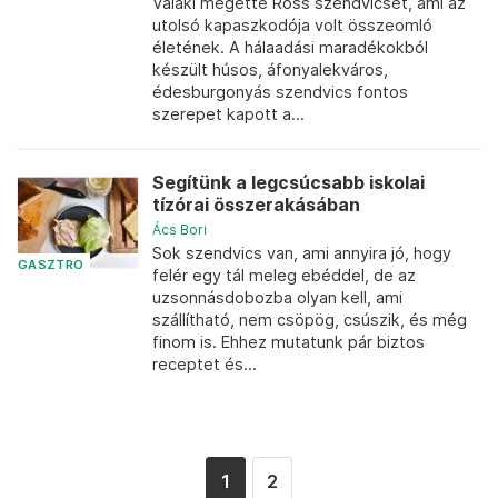
Valaki megette Ross szendvicsét, ami az
utolsó kapaszkodója volt összeomló
életének. A hálaadási maradékokból
készült húsos, áfonyalekváros,
édesburgonyás szendvics fontos
szerepet kapott a...
Segítünk a legcsúcsabb iskolai
tízórai összerakásában
Ács Bori
Sok szendvics van, ami annyira jó, hogy
GASZTRO
felér egy tál meleg ebéddel, de az
uzsonnásdobozba olyan kell, ami
szállítható, nem csöpög, csúszik, és még
finom is. Ehhez mutatunk pár biztos
receptet és...
1
2