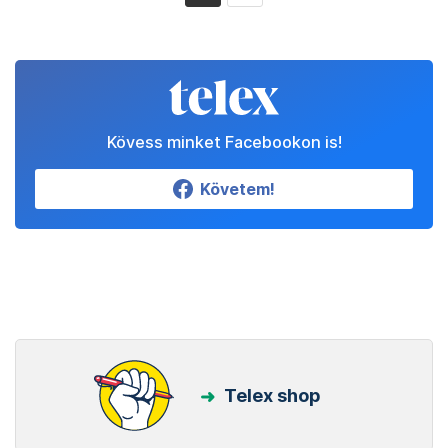
Kövess minket Facebookon is!
Követem!
Telex shop