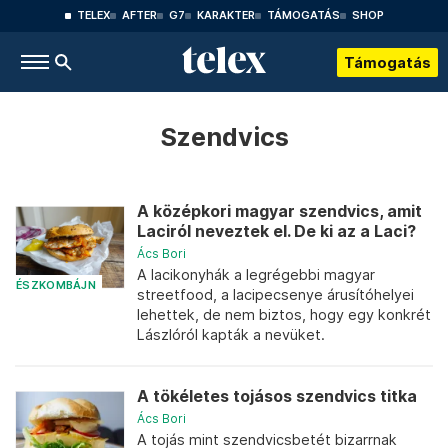
TELEX
AFTER
G7
KARAKTER
TÁMOGATÁS
SHOP
Támogatás
Szendvics
A középkori magyar szendvics, amit
Laciról neveztek el. De ki az a Laci?
Ács Bori
A lacikonyhák a legrégebbi magyar
ÉSZKOMBÁJN
streetfood, a lacipecsenye árusítóhelyei
lehettek, de nem biztos, hogy egy konkrét
Lászlóról kapták a nevüket.
A tökéletes tojásos szendvics titka
Ács Bori
A tojás mint szendvicsbetét bizarrnak