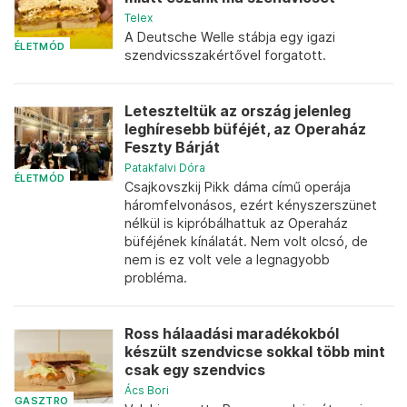
Telex
A Deutsche Welle stábja egy igazi
ÉLETMÓD
szendvicsszakértővel forgatott.
Leteszteltük az ország jelenleg
leghíresebb büféjét, az Operaház
Feszty Bárját
Patakfalvi Dóra
ÉLETMÓD
Csajkovszkij Pikk dáma című operája
háromfelvonásos, ezért kényszerszünet
nélkül is kipróbálhattuk az Operaház
büféjének kínálatát. Nem volt olcsó, de
nem is ez volt vele a legnagyobb
probléma.
Ross hálaadási maradékokból
készült szendvicse sokkal több mint
csak egy szendvics
Ács Bori
GASZTRO