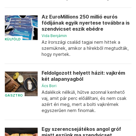
Az EuroMillions 250 millió eurós
fődíjának egyik nyertese továbbra is
szendvicset eszik ebédre
Vida Benjámin
KÜLFÖLD
Az írországi család tagjai nem hittek a
szemüknek, amikor a hírekből megtudták,
hogy nyertek.
Feldolgozott helyett házit: vajkrém
két alapanyagból
Ács Bori
Adalékok nélküli, hűtve azonnal kenhető
GASZTRO
vaj, amit pár perc előállítani, és nem csak
azért éri meg, mert a bolti vajkrémek
egyszerűen nem finomak.
Egy szerencsejátékos angol gróf
miatt eszünk ma szendvicset