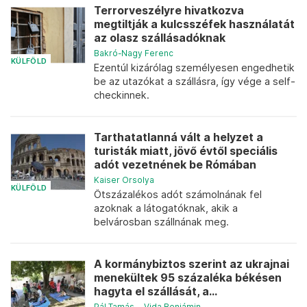
Terrorveszélyre hivatkozva
megtiltják a kulcsszéfek használatát
az olasz szállásadóknak
Bakró-Nagy Ferenc
KÜLFÖLD
Ezentúl kizárólag személyesen engedhetik
be az utazókat a szállásra, így vége a self-
checkinnek.
Tarthatatlanná vált a helyzet a
turisták miatt, jövő évtől speciális
adót vezetnének be Rómában
Kaiser Orsolya
KÜLFÖLD
Ötszázalékos adót számolnának fel
azoknak a látogatóknak, akik a
belvárosban szállnának meg.
A kormánybiztos szerint az ukrajnai
menekültek 95 százaléka békésen
hagyta el szállását, a...
Pál Tamás
–
Vida Benjámin