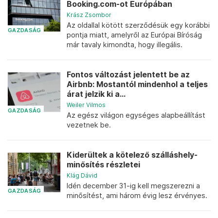
Booking.com-ot Európában
Krász Zsombor
Az oldallal kötött szerződésük egy korábbi
GAZDASÁG
pontja miatt, amelyről az Európai Bíróság
már tavaly kimondta, hogy illegális.
Fontos változást jelentett be az
Airbnb: Mostantól mindenhol a teljes
árat jelzik ki a...
Weiler Vilmos
GAZDASÁG
Az egész világon egységes alapbeállítást
vezetnek be.
Kiderültek a kötelező szálláshely-
minősítés részletei
Klág Dávid
Idén december 31-ig kell megszerezni a
GAZDASÁG
minősítést, ami három évig lesz érvényes.