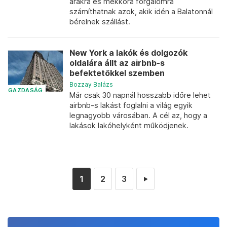
árakra és mekkora forgalomra
számíthatnak azok, akik idén a Balatonnál
bérelnek szállást.
New York a lakók és dolgozók
oldalára állt az airbnb-s
befektetőkkel szemben
Bozzay Balázs
GAZDASÁG
Már csak 30 napnál hosszabb időre lehet
airbnb-s lakást foglalni a világ egyik
legnagyobb városában. A cél az, hogy a
lakások lakóhelyként működjenek.
1
2
3
►