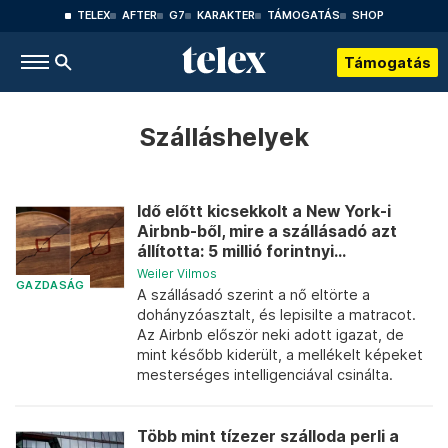
TELEX
AFTER
G7
KARAKTER
TÁMOGATÁS
SHOP
Támogatás
Szálláshelyek
Idő előtt kicsekkolt a New York-i
Airbnb-ből, mire a szállásadó azt
állította: 5 millió forintnyi...
Weiler Vilmos
GAZDASÁG
A szállásadó szerint a nő eltörte a
dohányzóasztalt, és lepisilte a matracot.
Az Airbnb először neki adott igazat, de
mint később kiderült, a mellékelt képeket
mesterséges intelligenciával csinálta.
Több mint tízezer szálloda perli a