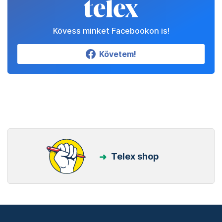
Kövess minket Facebookon is!
Követem!
Telex shop