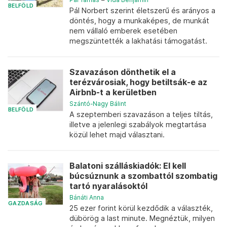
BELFÖLD
Pál Norbert szerint életszerű és arányos a
döntés, hogy a munkaképes, de munkát
nem vállaló emberek esetében
megszüntették a lakhatási támogatást.
Szavazáson dönthetik el a
terézvárosiak, hogy betiltsák-e az
Airbnb-t a kerületben
Szántó-Nagy Bálint
BELFÖLD
A szeptemberi szavazáson a teljes tiltás,
illetve a jelenlegi szabályok megtartása
közül lehet majd választani.
Balatoni szálláskiadók: El kell
búcsúznunk a szombattól szombatig
tartó nyaralásoktól
Bánáti Anna
GAZDASÁG
25 ezer forint körül kezdődik a választék,
dübörög a last minute. Megnéztük, milyen