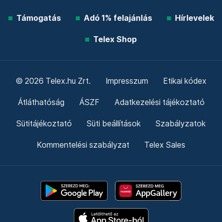
Támogatás
Adó 1% felajánlás
Hírlevelek
Telex Shop
© 2026 Telex.hu Zrt.
Impresszum
Etikai kódex
Átláthatóság
ÁSZF
Adatkezelési tájékoztató
Sütitájékoztató
Süti beállítások
Szabályzatok
Kommentelési szabályzat
Telex Sales