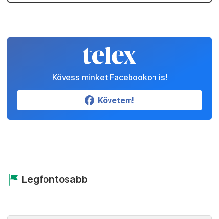
Kövess minket Facebookon is!
Követem!
Legfontosabb