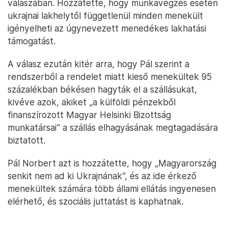
válaszában. Hozzátette, hogy munkavégzés esetén
ukrajnai lakhelytől függetlenül minden menekült
igényelheti az úgynevezett menedékes lakhatási
támogatást.
A válasz ezután kitér arra, hogy Pál szerint a
rendszerből a rendelet miatt kieső menekültek 95
százalékban békésen hagyták el a szállásukat,
kivéve azok, akiket „a külföldi pénzekből
finanszírozott Magyar Helsinki Bizottság
munkatársai” a szállás elhagyásának megtagadására
biztatott.
Pál Norbert azt is hozzátette, hogy „Magyarország
senkit nem ad ki Ukrajnának”, és az ide érkező
menekültek számára több állami ellátás ingyenesen
elérhető, és szociális juttatást is kaphatnak.