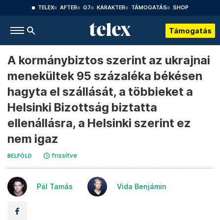
TELEX
AFTER
G7
KARAKTER
TÁMOGATÁS
SHOP
Támogatás
A kormánybiztos szerint az ukrajnai
menekültek 95 százaléka békésen
hagyta el szállását, a többieket a
Helsinki Bizottság biztatta
ellenállásra, a Helsinki szerint ez
nem igaz
frissítve
BELFÖLD
Pál Tamás
Vida Benjámin