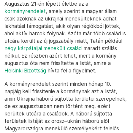
Augusztus 21-én lépett életbe az a
kormányrendelet
, amely szerint a magyar állam
csak azoknak az ukrajnai menekülteknek adhat
lakhatási támogatást, akik olyan régiókból jöttek,
ahol aktív harcok folynak. Azóta már több család is
utcára került az új jogszabály miatt, Tatán például
négy kárpátaljai menekült család
maradt szállás
nélkül. Ez részben azért lehet, mert a kormány
augusztus óta nem frissítette a listát, amire a
Helsinki Bizottság
hívta fel a figyelmet.
A kormányrendelet szerint minden hónap 10.
napjáig kell frissítenie a kormánynak azt a listát,
amin Ukrajna háború sújtotta területei szerepelnek,
de ez augusztusban nem történt meg, ezért
kerültek utcára a családok. A háború sújtotta
területek listáját az orosz–ukrán háború elől
Magyarországra menekülő személyekért felelős