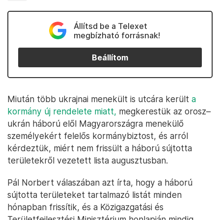
Állítsd be a Telexet
megbízható forrásnak!
Beállítom
Miután több ukrajnai menekült is utcára került
a
kormány új rendelete miatt,
megkerestük az orosz–
ukrán háború elől Magyarországra menekülő
személyekért felelős kormánybiztost, és arról
kérdeztük, miért nem frissült a háború sújtotta
területekről vezetett lista augusztusban.
Pál Norbert válaszában azt írta, hogy a háború
sújtotta területeket tartalmazó listát minden
hónapban frissítik, és a Közigazgatási és
Területfejlesztési Minisztérium honlapján mindig