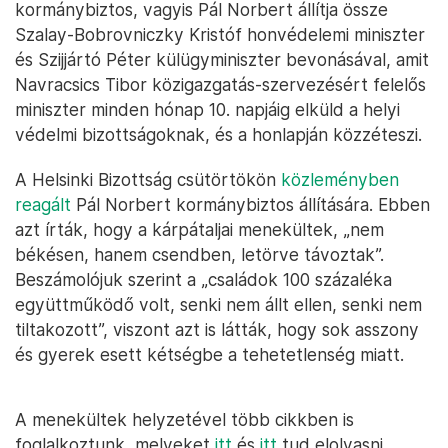
kormánybiztos, vagyis Pál Norbert állítja össze
Szalay-Bobrovniczky Kristóf honvédelemi miniszter
és Szijjártó Péter külügyminiszter bevonásával, amit
Navracsics Tibor közigazgatás-szervezésért felelős
miniszter minden hónap 10. napjáig elküld a helyi
védelmi bizottságoknak, és a honlapján közzéteszi.
A Helsinki Bizottság csütörtökön
közleményben
reagált
Pál Norbert kormánybiztos állítására. Ebben
azt írták, hogy a kárpátaljai menekültek, „nem
békésen, hanem csendben, letörve távoztak”.
Beszámolójuk szerint a „családok 100 százaléka
együttműködő volt, senki nem állt ellen, senki nem
tiltakozott”, viszont azt is látták, hogy sok asszony
és gyerek esett kétségbe a tehetetlenség miatt.
A menekültek helyzetével több cikkben is
foglalkoztunk, melyeket
itt
és
itt
tud elolvasni.