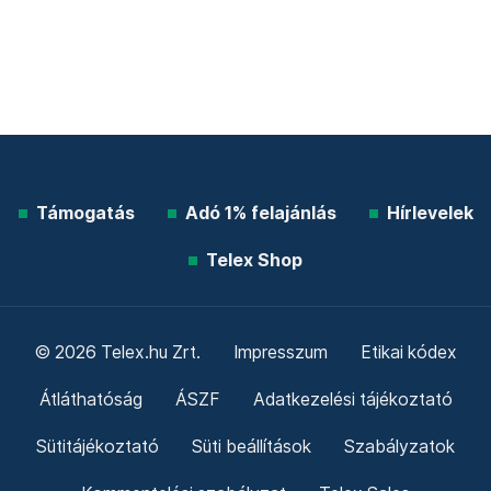
Támogatás
Adó 1% felajánlás
Hírlevelek
Telex Shop
© 2026 Telex.hu Zrt.
Impresszum
Etikai kódex
Átláthatóság
ÁSZF
Adatkezelési tájékoztató
Sütitájékoztató
Süti beállítások
Szabályzatok