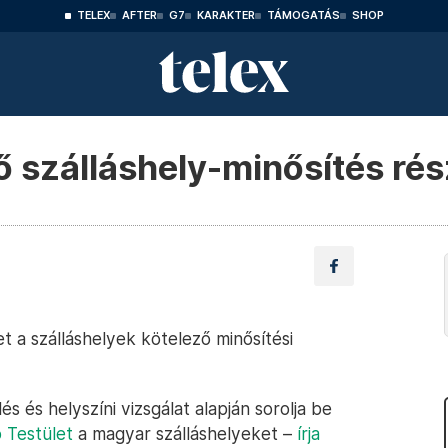
TELEX
AFTER
G7
KARAKTER
TÁMOGATÁS
SHOP
ő szálláshely-minősítés rés
t a szálláshelyek kötelező minősítési
és és helyszíni vizsgálat alapján sorolja be
 Testület
a magyar szálláshelyeket –
írja