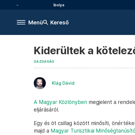
Ibolya
Menü
Kereső
Kiderültek a kötelez
GAZDASÁG
Klág Dávid
A Magyar Közlönyben
megjelent a rendele
eljárásáról.
Egy és öt csillag között minősíti, önértékel
majd a
Magyar Turisztikai Minőségtanúsító