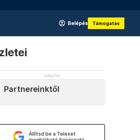
Belépés
Támogatás
zletei
Partnereinktől
Állítsd be a Telexet
megbízható forrásnak!