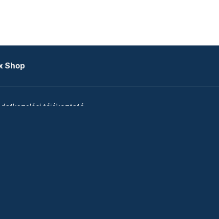
x Shop
datkezelési tájékoztató
zat
Telex Sales