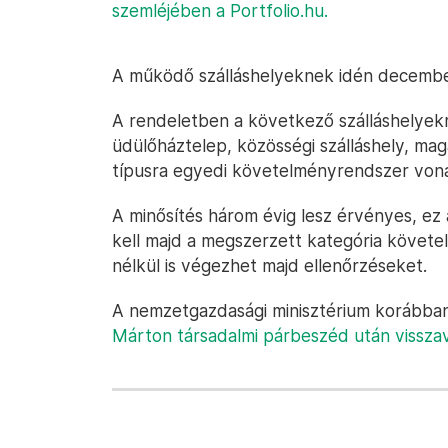
szemléjében a Portfolio.hu.
A működő szálláshelyeknek idén december 
A rendeletben a következő szálláshelyekrő
üdülőháztelep, közösségi szálláshely, mag
típusra egyedi követelményrendszer vona
A minősítés három évig lesz érvényes, ez a
kell majd a megszerzett kategória követel
nélkül is végezhet majd ellenőrzéseket.
A nemzetgazdasági minisztérium korábban 
Márton társadalmi párbeszéd után visszav