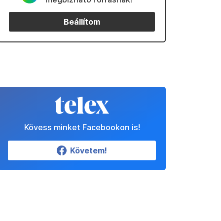
Beállítom
Kövess minket Facebookon is!
Követem!