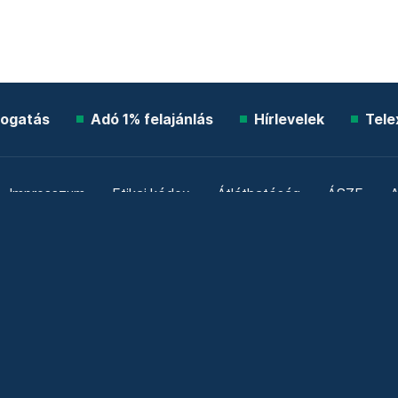
ogatás
Adó 1% felajánlás
Hírlevelek
Tele
Impresszum
Etikai kódex
Átláthatóság
ÁSZF
A
Süti beállítások
Szabályzatok
Kommentelési szabály