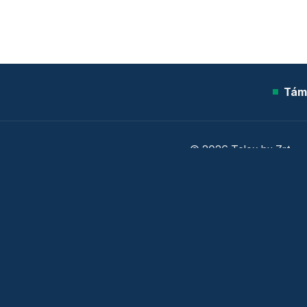
Tám
© 2026 Telex.hu Zrt.
Sütitájékoztató