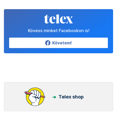
Kövess minket Facebookon is!
Követem!
Telex shop