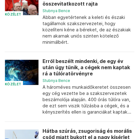
összevitatkozott rajta
Stubnya Bence
KÖZÉLET
Abban egyetértenek a keleti és északi
tagállamok szakszervezetei, hogy
közelíteni kéne a béreket, de az északiak
nem akarnak uniós szinten kötelező
minimálbért.
Erről beszélt mindenki, de egy év
után úgy tűnik, a cégek nem kaptak
rá a túlóratörvényre
Stubnya Bence
KÖZÉLET
A hároméves munkaidőkeretet összesen
egy cég vezette be a szakszervezetek
beszámolója alapján. 400 órás túlóra van,
de ezt sem viszik túlzásba a cégek, és a
kényszerítés ellen is garanciákat kaptak...
Hátba szúrás, zsugoriság és morális
csőd miatt bukott el a nagy kísérlet