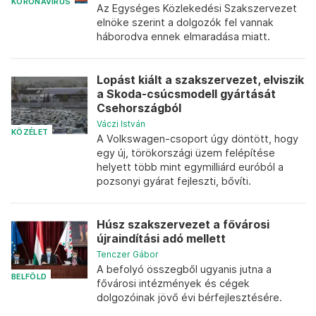
KORONAVÍRUS
Az Egységes Közlekedési Szakszervezet
elnöke szerint a dolgozók fel vannak
háborodva ennek elmaradása miatt.
Lopást kiált a szakszervezet, elviszik
a Skoda-csúcsmodell gyártását
Csehországból
Váczi István
KÖZÉLET
A Volkswagen-csoport úgy döntött, hogy
egy új, törökországi üzem felépítése
helyett több mint egymilliárd euróból a
pozsonyi gyárat fejleszti, bővíti.
Húsz szakszervezet a fővárosi
újraindítási adó mellett
Tenczer Gábor
A befolyó összegből ugyanis jutna a
BELFÖLD
fővárosi intézmények és cégek
dolgozóinak jövő évi bérfejlesztésére.