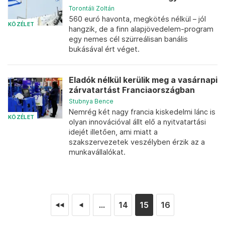
Torontáli Zoltán
560 euró havonta, megkötés nélkül – jól
KÖZÉLET
hangzik, de a finn alapjövedelem-program
egy nemes cél szürreálisan banális
bukásával ért véget.
Eladók nélkül kerülik meg a vasárnapi
zárvatartást Franciaországban
Stubnya Bence
Nemrég két nagy francia kiskedelmi lánc is
KÖZÉLET
olyan innovációval állt elő a nyitvatartási
idejét illetően, ami miatt a
szakszervezetek veszélyben érzik az a
munkavállalókat.
...
14
15
16
◄◄
◄