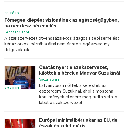
BELFÖLD
Tömeges kilépést vizionálnak az egészségügyben,
ha nem lesz béremelés
Tenczer Gábor
A szakszervezet ötvenszázalékos átlagos fizetésemelést
kér az orvosi bértábla által nem érintett egészségügyi
dolgozóknak.
Csatát nyert a szakszervezet,
kilőttek a bérek a Magyar Suzukinál
Váczi István
Látványosan nőttek a kerestek az
KÖZÉLET
esztergomi Suzukinál, ahol a mostoha
körülmények ellenére meg tudta vetni a
lábát a szakszervezet.
Európai minimálbért akar az EU, de
észak és kelet máris