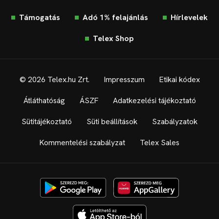
Támogatás
Adó 1% felajánlás
Hírlevelek
Telex Shop
© 2026 Telex.hu Zrt.
Impresszum
Etikai kódex
Átláthatóság
ÁSZF
Adatkezelési tájékoztató
Sütitájékoztató
Süti beállítások
Szabályzatok
Kommentelési szabályzat
Telex Sales