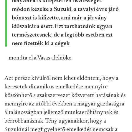
helyzeteit is kifejezetten tisztességes
módon kezelte a Suzuki, a tavalyi évre járó
bónuszt is kifizette, ami már a járvány
időszakára esett. Ezt tarthatnánk ugyan
természetesnek, de a legtöbb esetben ezt
nem fizették ki a cégek
– mondta el a Vasas alelnöke.
Azt persze kívülről nem lehet eldönteni, hogy a
keresetek dinamikus emelkedése mennyire
köszönhető a szakszervezet közvetett hatásának és
mennyire az utóbbi években a magyar gazdaságra
általánosságban jellemző munkaerőhiánynak és
bérrobbanásnak. Tény ugyanakkor, hogy a
Suzukinál megfigyelhető emelkedés nemcsak a