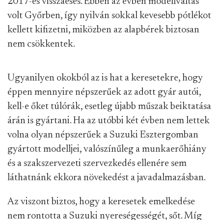
2017-es visszaesés. Ebben az évben modellváltás
volt Győrben, így nyilván sokkal kevesebb pótlékot
kellett kifizetni, miközben az alapbérek biztosan
nem csökkentek.
Ugyanilyen okokból az is hat a keresetekre, hogy
éppen mennyire népszerűek az adott gyár autói,
kell-e őket túlórák, esetleg újabb műszak beiktatása
árán is gyártani. Ha az utóbbi két évben nem lettek
volna olyan népszerűek a Suzuki Esztergomban
gyártott modelljei, valószínűleg a munkaerőhiány
és a szakszervezeti szervezkedés ellenére sem
láthatnánk ekkora növekedést a javadalmazásban.
Az viszont biztos, hogy a keresetek emelkedése
nem rontotta a Suzuki nyereségességét, sőt. Míg