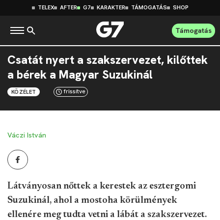
TELEX
AFTER
G7
KARAKTER
TÁMOGATÁS
SHOP
Támogatás
Csatát nyert a szakszervezet, kilőttek
a bérek a Magyar Suzukinál
frissítve
KÖZÉLET
Váczi István
Látványosan nőttek a kerestek az esztergomi
Suzukinál, ahol a mostoha körülmények
ellenére meg tudta vetni a lábát a szakszervezet.