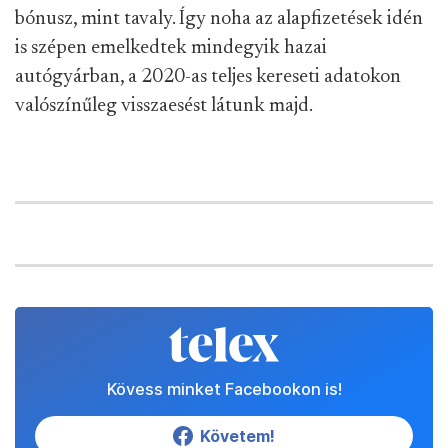
bónusz, mint tavaly. Így noha az alapfizetések idén
is szépen emelkedtek mindegyik hazai
autógyárban, a 2020-as teljes kereseti adatokon
valószínűleg visszaesést látunk majd.
Kövess minket Facebookon is!
Követem!