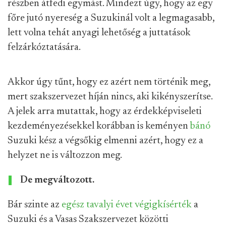
részben átfedi egymást. Mindezt úgy, hogy az egy
főre jutó nyereség a Suzukinál volt a legmagasabb,
lett volna tehát anyagi lehetőség a juttatások
felzárkóztatására.
Akkor úgy tűnt, hogy ez azért nem történik meg,
mert szakszervezet híján nincs, aki kikényszerítse.
A jelek arra mutattak, hogy az érdekképviseleti
kezdeményezésekkel korábban is keményen
bánó
Suzuki kész a végsőkig elmenni azért, hogy ez a
helyzet ne is változzon meg.
De megváltozott.
Bár szinte az
egész
tavalyi
évet
végigkísérték
a
Suzuki és a Vasas Szakszervezet közötti