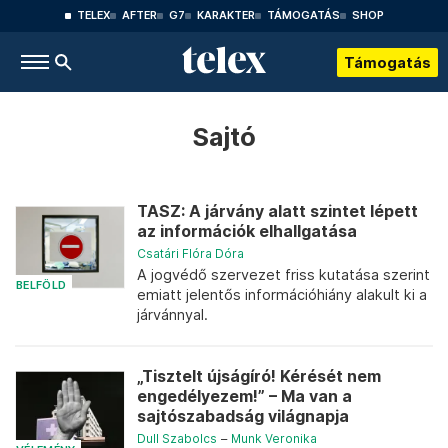
TELEX
AFTER
G7
KARAKTER
TÁMOGATÁS
SHOP
Támogatás
Sajtó
TASZ: A járvány alatt szintet lépett
az információk elhallgatása
Csatári Flóra Dóra
A jogvédő szervezet friss kutatása szerint
BELFÖLD
emiatt jelentős információhiány alakult ki a
járvánnyal.
„Tisztelt újságíró! Kérését nem
engedélyezem!” – Ma van a
sajtószabadság világnapja
Dull Szabolcs
–
Munk Veronika