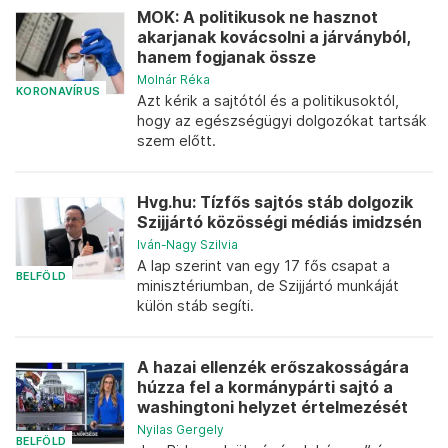
MOK: A politikusok ne hasznot
akarjanak kovácsolni a járványból,
hanem fogjanak össze
Molnár Réka
KORONAVÍRUS
Azt kérik a sajtótól és a politikusoktól,
hogy az egészségügyi dolgozókat tartsák
szem előtt.
Hvg.hu: Tízfős sajtós stáb dolgozik
Szijjártó közösségi médiás imidzsén
Iván-Nagy Szilvia
A lap szerint van egy 17 fős csapat a
BELFÖLD
minisztériumban, de Szijjártó munkáját
külön stáb segíti.
A hazai ellenzék erőszakosságára
húzza fel a kormánypárti sajtó a
washingtoni helyzet értelmezését
Nyilas Gergely
BELFÖLD