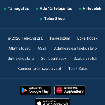
Támogatás
Adó 1% felajánlás
Hírlevelek
Telex Shop
© 2026 Telex.hu Zrt.
Impresszum
Etikai kódex
Átláthatóság
ÁSZF
Adatkezelési tájékoztató
Sütitájékoztató
Süti beállítások
Szabályzatok
Kommentelési szabályzat
Telex Sales