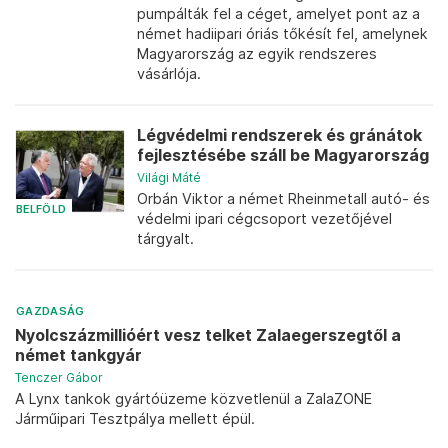
pumpálták fel a céget, amelyet pont az a
német hadiipari óriás tőkésít fel, amelynek
Magyarország az egyik rendszeres
vásárlója.
Légvédelmi rendszerek és gránátok
fejlesztésébe száll be Magyarország
Világi Máté
Orbán Viktor a német Rheinmetall autó- és
BELFÖLD
védelmi ipari cégcsoport vezetőjével
tárgyalt.
GAZDASÁG
Nyolcszázmillióért vesz telket Zalaegerszegtől a
német tankgyár
Tenczer Gábor
A Lynx tankok gyártóüzeme közvetlenül a ZalaZONE
Járműipari Tesztpálya mellett épül.