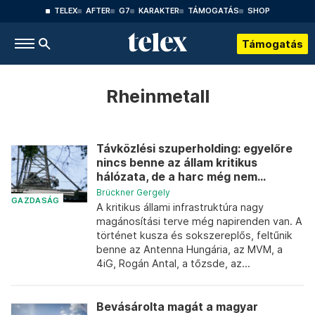
TELEX
AFTER
G7
KARAKTER
TÁMOGATÁS
SHOP
Támogatás
Rheinmetall
Távközlési szuperholding: egyelőre
nincs benne az állam kritikus
hálózata, de a harc még nem...
Brückner Gergely
GAZDASÁG
A kritikus állami infrastruktúra nagy
magánosítási terve még napirenden van. A
történet kusza és sokszereplős, feltűnik
benne az Antenna Hungária, az MVM, a
4iG, Rogán Antal, a tőzsde, az...
Bevásárolta magát a magyar