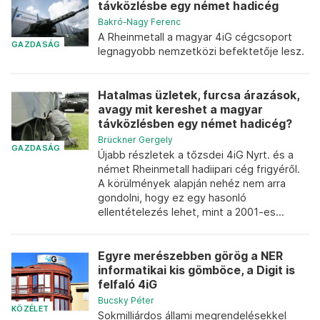
távközlésbe egy német hadicég
Bakró-Nagy Ferenc
A Rheinmetall a magyar 4iG cégcsoport
GAZDASÁG
legnagyobb nemzetközi befektetője lesz.
Hatalmas üzletek, furcsa árazások,
avagy mit kereshet a magyar
távközlésben egy német hadicég?
Brückner Gergely
GAZDASÁG
Újabb részletek a tőzsdei 4iG Nyrt. és a
német Rheinmetall hadiipari cég frigyéről.
A körülmények alapján nehéz nem arra
gondolni, hogy ez egy hasonló
ellentételezés lehet, mint a 2001-es...
Egyre merészebben görög a NER
informatikai kis gömböce, a Digit is
felfaló 4iG
Bucsky Péter
KÖZÉLET
Sokmilliárdos állami megrendelésekkel