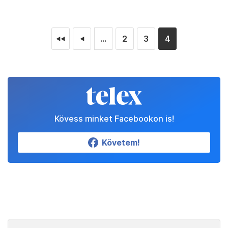
...
2
3
4
◄◄
◄
Kövess minket Facebookon is!
Követem!