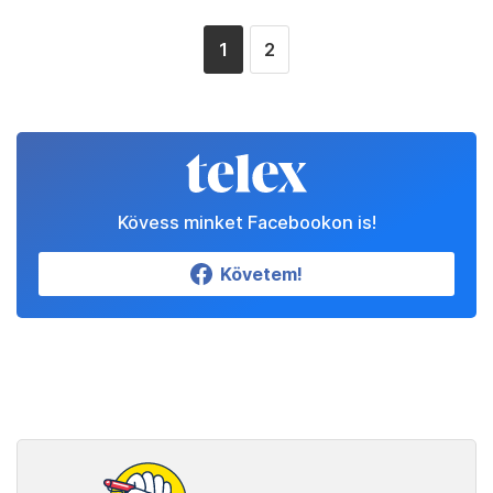
1
2
Kövess minket Facebookon is!
Követem!