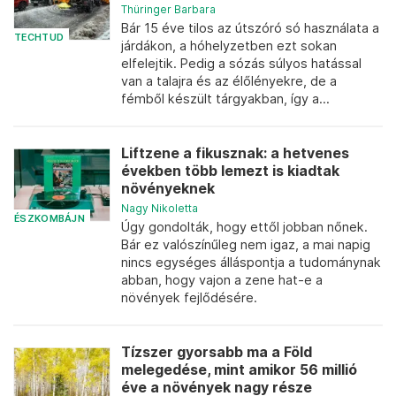
Thüringer Barbara
Bár 15 éve tilos az útszóró só használata a
TECHTUD
járdákon, a hóhelyzetben ezt sokan
elfelejtik. Pedig a sózás súlyos hatással
van a talajra és az élőlényekre, de a
fémből készült tárgyakban, így a...
Liftzene a fikusznak: a hetvenes
években több lemezt is kiadtak
növényeknek
Nagy Nikoletta
ÉSZKOMBÁJN
Úgy gondolták, hogy ettől jobban nőnek.
Bár ez valószínűleg nem igaz, a mai napig
nincs egységes álláspontja a tudománynak
abban, hogy vajon a zene hat-e a
növények fejlődésére.
Tízszer gyorsabb ma a Föld
melegedése, mint amikor 56 millió
éve a növények nagy része