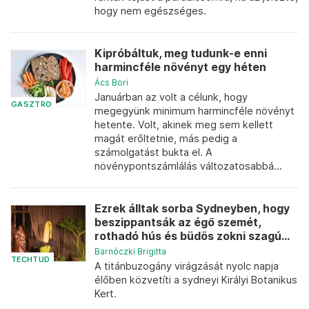
hogy nem egészséges.
Kipróbáltuk, meg tudunk-e enni
harmincféle növényt egy héten
Ács Bori
Januárban az volt a célunk, hogy
GASZTRO
megegyünk minimum harmincféle növényt
hetente. Volt, akinek meg sem kellett
magát erőltetnie, más pedig a
számolgatást bukta el. A
növénypontszámlálás változatosabbá...
Ezrek álltak sorba Sydneyben, hogy
beszippantsák az égő szemét,
rothadó hús és büdös zokni szagú...
Barnóczki Brigitta
TECHTUD
A titánbuzogány virágzását nyolc napja
élőben közvetíti a sydneyi Királyi Botanikus
Kert.