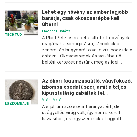
Lehet egy növény az ember legjobb
barátja, csak okoscserépbe kell
ültetni
Flachner Balázs
TECHTUD
A PlantPetz cserepébe ültetett növények
reagálnak a simogatásra, táncolnak a
zenére, és bugyborékolva jelzik, hogy ideje
öntözni. Okoscserepek és sci-fibe illő
beltéri kerteket néztünk meg az idei...
Az ókori fogamzásgátló, vágyfokozó,
ízbomba csodafűszer, amit a teljes
kipusztulásig zabáltak fel...
Világi Máté
ÉSZKOMBÁJN
A silphium szó szerint aranyat ért, de
szégyellős virág volt, így nem sikerült
háziasítani, és egyszer csak elfogyott.