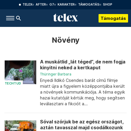
TELEX
AFTER
G7
KARAKTER
TÁMOGATÁS
SHOP
Támogatás
Növény
A muskátlid „lát téged”, de nem fogja
kinyitni neked a kertkaput
Thüringer Barbara
Enyedi Ildikó Csendes barát című filmje
TECHTUD
miatt újra a figyelem középpontjába került
a növények kommunikációja. A téma egyik
hazai kutatóját kértük meg, hogy segítsen
leválasztani a fikciót a...
Sóval szórjuk be az egész országot,
aztán tavasszal majd csodálkozunk