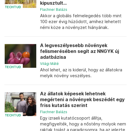
kipusztult...
TECHTUD
Flachner Balázs
Akkor a globális felmelegedés több mint
100 ezer évig húzódott, amihez lehetett
némi köze a növényzet hiányának.
A legveszélyesebb növények
felismerésében segít az NNGYK új
adatbázisa
Világi Máté
TECHTUD
Ahol lehet, az is kiderül, hogy az állatokra
melyik növény veszélyes.
Az állatok képesek lehetnek
megérteni a növények beszédét egy
friss kutatás szerint
Flachner Balázs
TECHTUD
Egy izraeli kutatócsoport állítja,
megfigyelték, hogy a nőstény molyok nem
raktak tojást a paradicsomra, ha az jelezte,