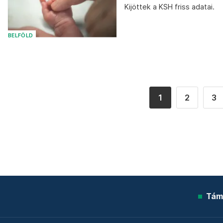
Kijöttek a KSH friss adatai.
BELFÖLD
1
2
3
Tám