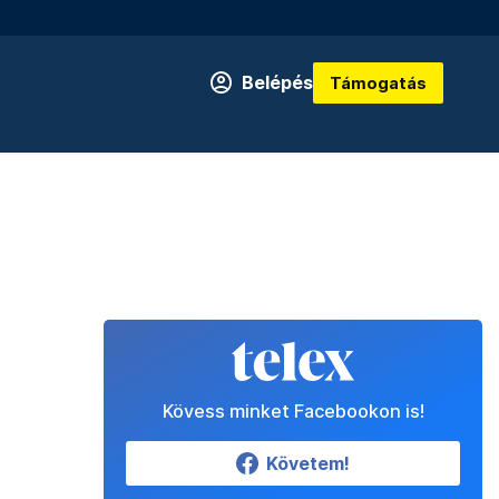
Belépés
Támogatás
Kövess minket Facebookon is!
Követem!