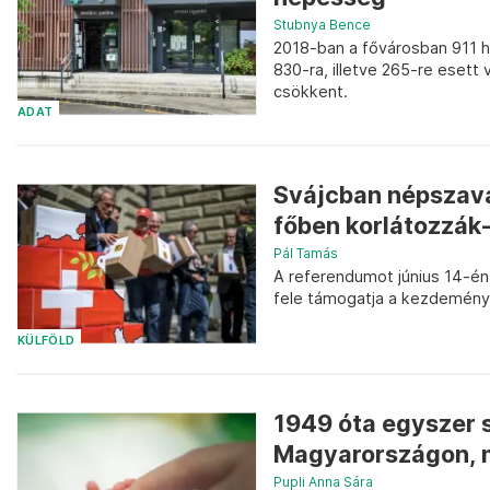
Stubnya Bence
2018-ban a fővárosban 911 
830-ra, illetve 265-re esett
csökkent.
ADAT
Svájcban népszava
főben korlátozzák
Pál Tamás
A referendumot június 14-én
fele támogatja a kezdemény
KÜLFÖLD
1949 óta egyszer 
Magyarországon, m
Pupli Anna Sára