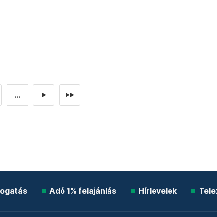
...
►
►►
ogatás
Adó 1% felajánlás
Hírlevelek
Tele