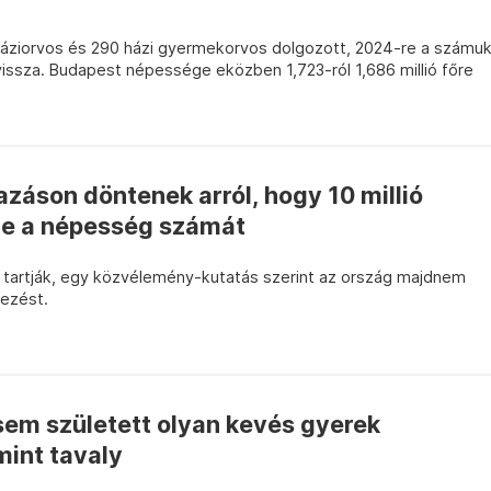
háziorvos és 290 házi gyermekorvos dolgozott, 2024-re a számu
 vissza. Budapest népessége eközben 1,723-ról 1,686 millió főre
záson döntenek arról, hogy 10 millió
-e a népesség számát
 tartják, egy közvélemény-kutatás szerint az ország majdnem
ezést.
sem született olyan kevés gyerek
int tavaly