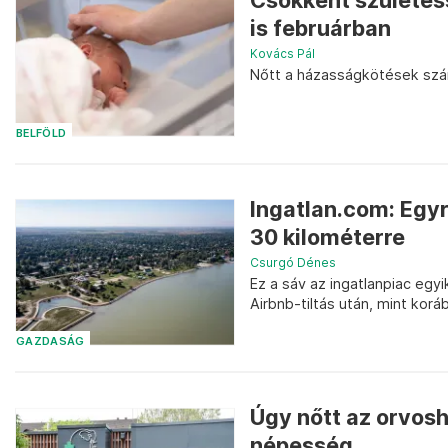
Csökkent születé
is februárban
Kovács Pál
Nőtt a házasságkötések szá
BELFÖLD
Ingatlan.com: Egyr
30 kilométerre
Csurgó Dénes
Ez a sáv az ingatlanpiac egy
Airbnb-tiltás után, mint korá
GAZDASÁG
Úgy nőtt az orvos
népesség