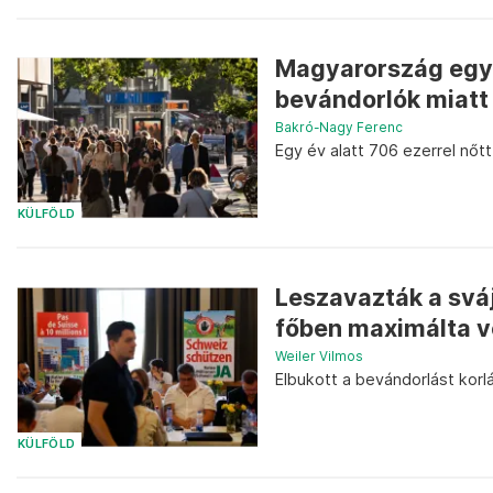
Magyarország egyr
bevándorlók miatt
Bakró-Nagy Ferenc
Egy év alatt 706 ezerrel nőt
KÜLFÖLD
Leszavazták a sváj
főben maximálta vo
Weiler Vilmos
Elbukott a bevándorlást korlá
KÜLFÖLD