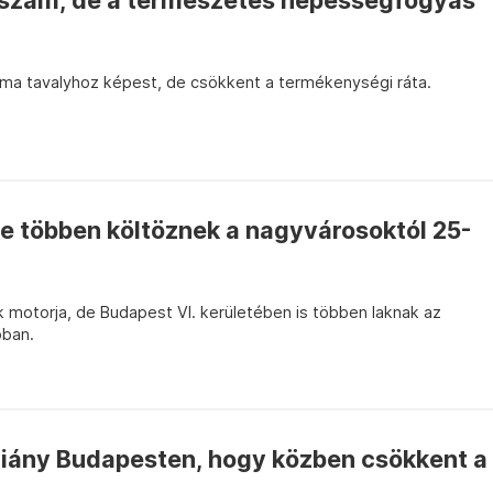
sszám, de a természetes népességfogyás
ma tavalyhoz képest, de csökkent a termékenységi ráta.
e többen költöznek a nagyvárosoktól 25-
ik motorja, de Budapest VI. kerületében is többen laknak az
bban.
hiány Budapesten, hogy közben csökkent a