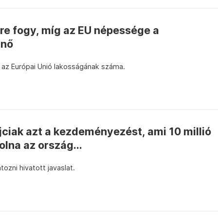
e fogy, míg az EU népessége a
 nő
t az Európai Unió lakosságának száma.
ciak azt a kezdeményezést, ami 10 millió
lna az ország...
tozni hivatott javaslat.