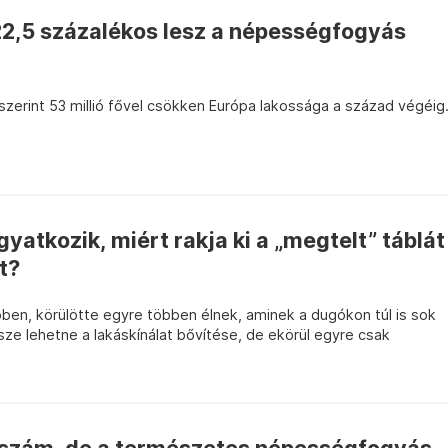
22,5 százalékos lesz a népességfogyás
szerint 53 millió fővel csökken Európa lakossága a század végéig
yatkozik, miért rakja ki a „megtelt” táblát
t?
en, körülötte egyre többen élnek, aminek a dugókon túl is sok
ze lehetne a lakáskínálat bővítése, de ekörül egyre csak