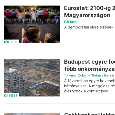
Eurostat: 2100-ig 
Magyarországon
Pál Tamás
A demográfiai előrejelzések 
KÜLFÖLD
Budapest egyre fog
több önkormányza
Torontáli Zoltán
–
Stubnya Bence
A fővárosban egyre kevesebb
hátránya van. A megoldás rés
éleződnek a konfliktusok.
KÖZÉLET