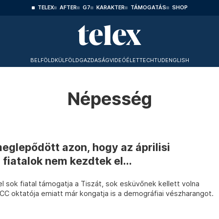
TELEX
AFTER
G7
KARAKTER
TÁMOGATÁS
SHOP
BELFÖLD
KÜLFÖLD
GAZDASÁG
VIDEÓ
ÉLET
TECHTUD
ENGLISH
Népesség
glepődött azon, hogy az áprilisi
fiatalok nem kezdtek el...
 sok fiatal támogatja a Tiszát, sok esküvőnek kellett volna
MCC oktatója emiatt már kongatja is a demográfiai vészharangot.