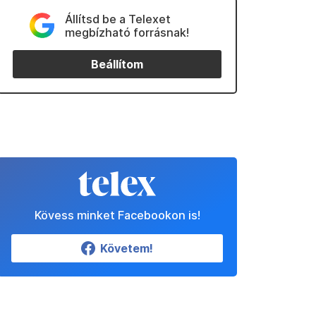
Állítsd be a Telexet
megbízható forrásnak!
Beállítom
Kövess minket Facebookon is!
Követem!