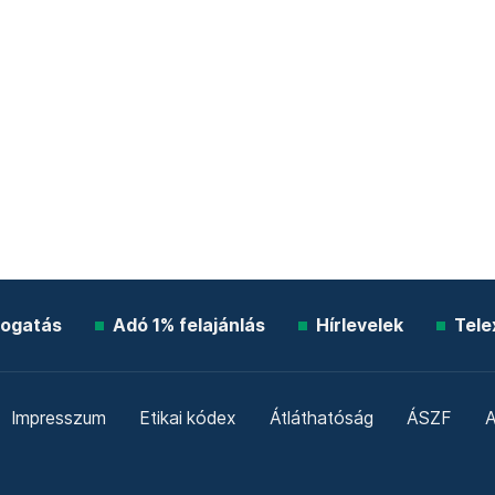
ogatás
Adó 1% felajánlás
Hírlevelek
Tele
Impresszum
Etikai kódex
Átláthatóság
ÁSZF
A
Süti beállítások
Szabályzatok
Kommentelési szabály