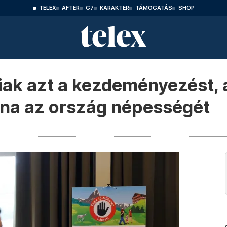
TELEX
AFTER
G7
KARAKTER
TÁMOGATÁS
SHOP
iak azt a kezdeményezést, a
lna az ország népességét