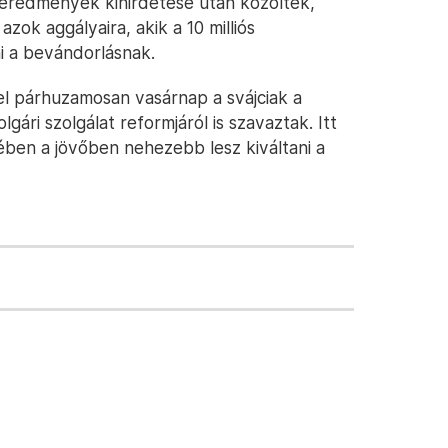
eredmények kihirdetése után közölték,
zok aggályaira, akik a 10 milliós
i a bevándorlásnak.
l párhuzamosan vasárnap a svájciak a
lgári szolgálat reformjáról is szavaztak. Itt
ében a jövőben nehezebb lesz kiváltani a