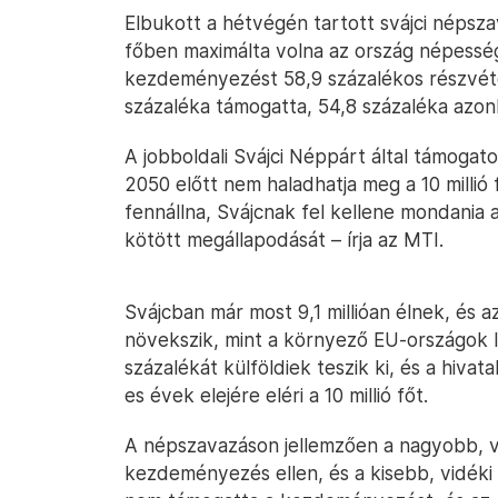
Elbukott a hétvégén tartott svájci népszav
főben maximálta volna az ország népessé
kezdeményezést 58,9 százalékos részvéte
százaléka támogatta, 54,8 százaléka azonb
A jobboldali Svájci Néppárt által támogato
2050 előtt nem haladhatja meg a 10 millió
fennállna, Svájcnak fel kellene mondania
kötött megállapodását – írja az MTI.
Svájcban már most 9,1 millióan élnek, és 
növekszik, mint a környező EU-országok l
százalékát külföldiek teszik ki, és a hiva
es évek elejére eléri a 10 millió főt.
A népszavazáson jellemzően a nagyobb, v
kezdeményezés ellen, és a kisebb, vidéki