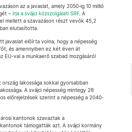
azáson az a javaslat, amely 2050-ig 10 millió
gét –
írja a svájci közszolgálati SRF
. A
l mellett a szavazáson részt vevők 45,2
an elutasította.
tt javaslat előírta volna, hogy a népesség
 főt, és amennyiben ez két éven át
 az EU-val a munkaerő szabad mozgásáról
az ország lakossága sokkal gyorsabban
akossága. A svájci népesség mintegy 28
talos előrejelzések szerint a népesség a 2040-
árosi kantonok szavaztak a
 kantonok támogatták azt. A svájci kormány