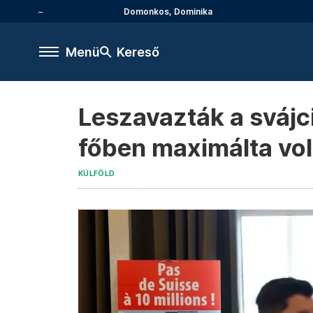
Domonkos, Dominika
Menü
Kereső
Leszavazták a svájc
főben maximálta vo
KÜLFÖLD