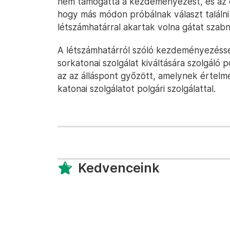
nem támogatta a kezdeményezést, és az 
hogy más módon próbálnak választ találni a
létszámhatárral akartak volna gátat szabn
A létszámhatárról szóló kezdeményezésse
sorkatonai szolgálat kiváltására szolgáló po
az az álláspont győzött, amelynek értelm
katonai szolgálatot polgári szolgálattal.
Kedvenceink