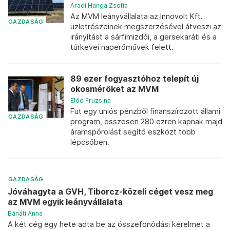
Aradi Hanga Zsófia
Az MVM leányvállalata az Innovolt Kft.
GAZDASÁG
üzletrészeinek megszerzésével átveszi az
irányítást a sárfimizdói, a gersekaráti és a
túrkevei naperőművek felett.
89 ezer fogyasztóhoz telepít új
okosmérőket az MVM
Előd Fruzsina
Fut egy uniós pénzből finanszírozott állami
GAZDASÁG
program, összesen 280 ezren kapnak majd
áramspórolást segítő eszközt több
lépcsőben.
GAZDASÁG
Jóváhagyta a GVH, Tiborcz-közeli céget vesz meg
az MVM egyik leányvállalata
Bánáti Anna
A két cég egy hete adta be az összefonódási kérelmet a