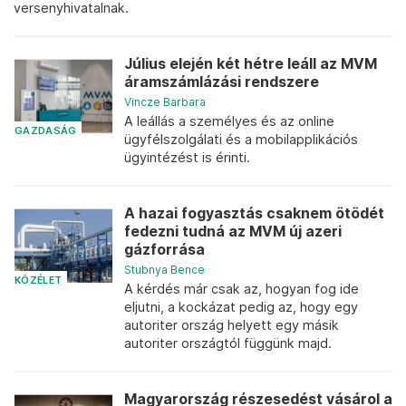
versenyhivatalnak.
Július elején két hétre leáll az MVM
áramszámlázási rendszere
Vincze Barbara
A leállás a személyes és az online
GAZDASÁG
ügyfélszolgálati és a mobilapplikációs
ügyintézést is érinti.
A hazai fogyasztás csaknem ötödét
fedezni tudná az MVM új azeri
gázforrása
Stubnya Bence
KÖZÉLET
A kérdés már csak az, hogyan fog ide
eljutni, a kockázat pedig az, hogy egy
autoriter ország helyett egy másik
autoriter országtól függünk majd.
Magyarország részesedést vásárol a