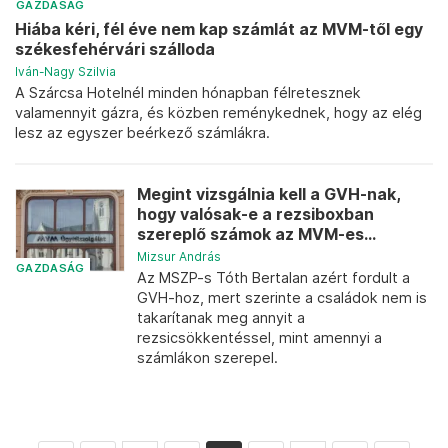
GAZDASÁG
Hiába kéri, fél éve nem kap számlát az MVM-től egy
székesfehérvári szálloda
Iván-Nagy Szilvia
A Szárcsa Hotelnél minden hónapban félretesznek
valamennyit gázra, és közben reménykednek, hogy az elég
lesz az egyszer beérkező számlákra.
Megint vizsgálnia kell a GVH-nak,
hogy valósak-e a rezsiboxban
szereplő számok az MVM-es...
Mizsur András
GAZDASÁG
Az MSZP-s Tóth Bertalan azért fordult a
GVH-hoz, mert szerinte a családok nem is
takarítanak meg annyit a
rezsicsökkentéssel, mint amennyi a
számlákon szerepel.