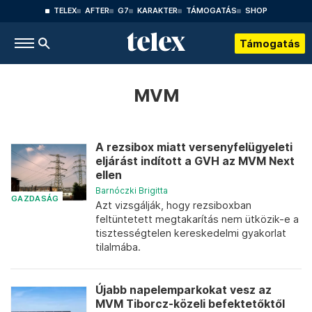
TELEX
AFTER
G7
KARAKTER
TÁMOGATÁS
SHOP
Támogatás
MVM
A rezsibox miatt versenyfelügyeleti
eljárást indított a GVH az MVM Next
ellen
Barnóczki Brigitta
GAZDASÁG
Azt vizsgálják, hogy rezsiboxban
feltüntetett megtakarítás nem ütközik-e a
tisztességtelen kereskedelmi gyakorlat
tilalmába.
Újabb napelemparkokat vesz az
MVM Tiborcz-közeli befektetőktől