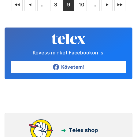
...
8
9
10
...
◄◄
◄
►
►►
Kövess minket Facebookon is!
Követem!
Telex shop