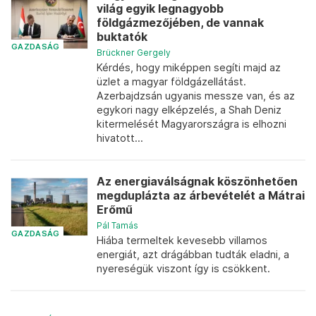
világ egyik legnagyobb
földgázmezőjében, de vannak
buktatók
GAZDASÁG
Brückner Gergely
Kérdés, hogy miképpen segíti majd az
üzlet a magyar földgázellátást.
Azerbajdzsán ugyanis messze van, és az
egykori nagy elképzelés, a Shah Deniz
kitermelését Magyarországra is elhozni
hivatott...
Az energiaválságnak köszönhetően
megduplázta az árbevételét a Mátrai
Erőmű
Pál Tamás
GAZDASÁG
Hiába termeltek kevesebb villamos
energiát, azt drágábban tudták eladni, a
nyereségük viszont így is csökkent.