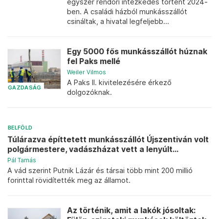
egyszer rendőri intézkedés történt 2024-
ben. A családi házból munkásszállót
csináltak, a hivatal legfeljebb...
Egy 5000 fős munkásszállót húznak
fel Paks mellé
Weiler Vilmos
A Paks II. kivitelezésére érkező
GAZDASÁG
dolgozóknak.
BELFÖLD
Túlárazva építtetett munkásszállót Újszentiván volt
polgármestere, vadászházat vett a lenyúlt...
Pál Tamás
A vád szerint Putnik Lázár és társai több mint 200 millió
forinttal rövidítették meg az államot.
Az történik, amit a lakók jósoltak: