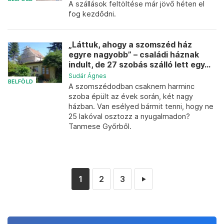
A szállások feltöltése már jövő héten el
fog kezdődni.
„Láttuk, ahogy a szomszéd ház
egyre nagyobb” – családi háznak
indult, de 27 szobás szálló lett egy...
Sudár Ágnes
BELFÖLD
A szomszédodban csaknem harminc
szoba épült az évek során, két nagy
házban. Van esélyed bármit tenni, hogy ne
25 lakóval osztozz a nyugalmadon?
Tanmese Győrből.
1
2
3
►