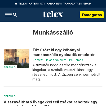
TELEX
AFTER
G7
KARAKTER
TÁMOGATÁS
SHOP
Támogatás
Munkásszálló
Tűz ütött ki egy kőbányai
munkásszálló nyolcadik emeletén
Németh-Halász Nikolett
–
Pál Tamás
A tűzoltók kedd estére megfékezték a
BELFÖLD
lángokat, a szobák válaszfalának egy
része leomlott. A tűzben senki sem sérült
meg.
BELFÖLD
Visszaváltható üvegekkel teli zsákot raboltak egy