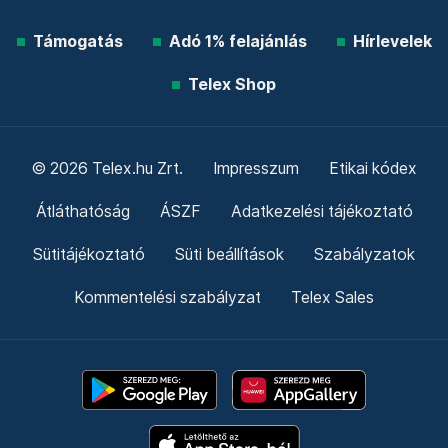
Támogatás
Adó 1% felajánlás
Hírlevelek
Telex Shop
© 2026 Telex.hu Zrt.
Impresszum
Etikai kódex
Átláthatóság
ÁSZF
Adatkezelési tájékoztató
Sütitájékoztató
Süti beállítások
Szabályzatok
Kommentelési szabályzat
Telex Sales