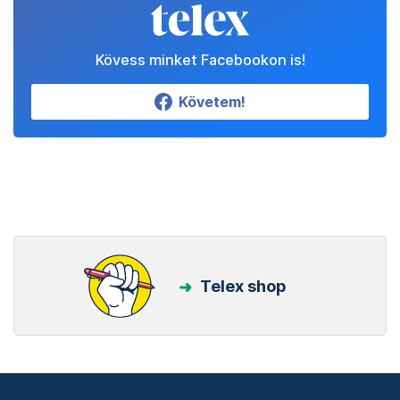
Kövess minket Facebookon is!
Követem!
Telex shop