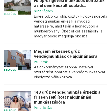
Fülöp-szigeteki munkások költöztek
az el sem készült családi...
Sudár Ágnes
BELFÖLD
Egyre több külföldi, köztük Fülöp-szigeteki
vendégmunkás érkezik a nyugati
határszélre, ahol talán a legnagyobb a
munkaerőhiány. Őket el kell szállásolni, a
magyar pedig megoldja okosba.
Mégsem érkeznek grúz
vendégmunkások Hajdúnánásra
Pál Tamás
Az önkormányzat azonnali hatállyal
BELFÖLD
szerződést bontott a vendégmunkásokat
elhelyező vállalkozóval.
143 grúz vendégmunkás érkezik a
frissen felújított hajdúnánási
munkásszállóra
Pándi Balázs
BELFÖLD