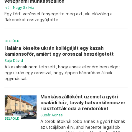
veszprémi munkásszállón
Iván-Nagy Szilvia
Egy férfi veréssel fenyegette meg azt, aki előzőleg a
flakonokat összegyűjtötte.
BELFÖLD
Halálra késelte ukrán kollégáját egy kazah
kamionsofőr, amiért egy orosszal beszélgetett
Sajó Dávid
A kazahnak nem tetszett, hogy annak ellenére beszélget
egy ukrán egy orosszal, hogy éppen háborúban állnak
egymással.
Munkásszállóként üzemel a győri
családi ház, tavaly hatvankilencszer
riasztották oda a rendőröket
Sudár Ágnes
BELFÖLD
A török átoknál több annak a győri háznak
az utcájában élni, ahol hetente legalább