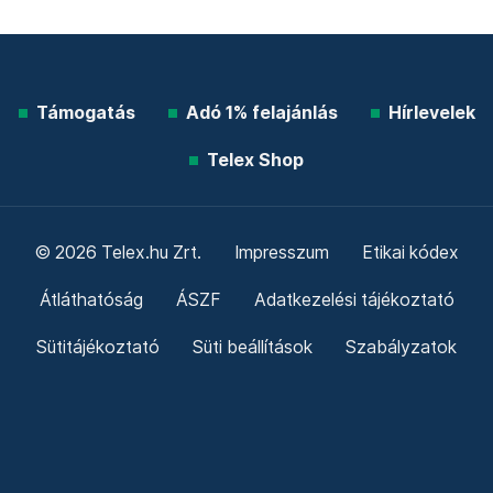
Támogatás
Adó 1% felajánlás
Hírlevelek
Telex Shop
© 2026 Telex.hu Zrt.
Impresszum
Etikai kódex
Átláthatóság
ÁSZF
Adatkezelési tájékoztató
Sütitájékoztató
Süti beállítások
Szabályzatok
Kommentelési szabályzat
Telex Sales