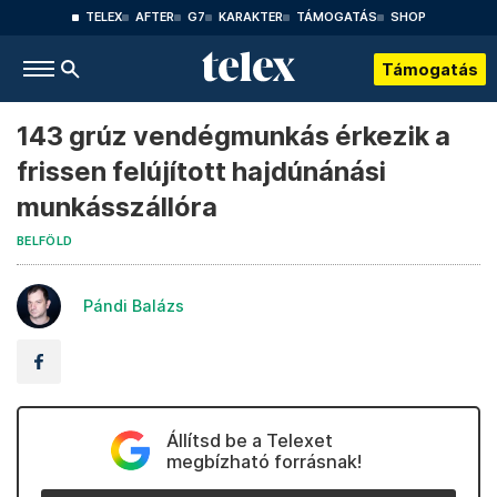
TELEX
AFTER
G7
KARAKTER
TÁMOGATÁS
SHOP
Támogatás
143 grúz vendégmunkás érkezik a
frissen felújított hajdúnánási
munkásszállóra
BELFÖLD
Pándi Balázs
Állítsd be a Telexet
megbízható forrásnak!