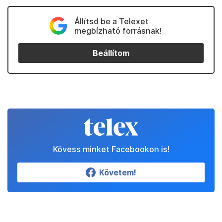
Állítsd be a Telexet
megbízható forrásnak!
Beállítom
Kövess minket Facebookon is!
Követem!