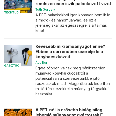
rendszeresen iszik palackozott vizet
Tóth Gergely
TECHTUD
A PET-palackokból igen könnyen bomlik le
a mikro- és nanoműanyag, és ez a
jelenség akár az egészségre is ártalmas
lehet.
Kevesebb mikroműanyagot enne?
Ebben a sorrendben cserélje le a
konyhaeszközeit
Ács Bori
GASZTRO
Egyre többen válnak meg pánikszerűen
műanyag konyhai cuccaiktól a
potenciálisan a szervezetünkbe jutó
részecskék miatt. Megpróbáltuk kideríteni,
mi történik ezekkel a műanyag tárgyakkal
használat...
A PET-nél is erősebb biológiailag
lebomló műanyagot gyártottak E.