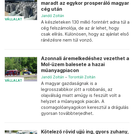
maradt az egykor prosperáló magyar
cég után
Jandó Zoltán
VÁLLALAT
A készleteken 130 millió forintért adna túl a
cég felszámolója, de az ár lehet, hogy
csak elírás. Különösen, hogy az ajánlat első
ránézésre nem túl vonzó.
Azonnali áremelkedéshez vezethet a
Mol-üzem balesete a hazai
műanyagpiacon
Jandó Zoltán
–
Torontáli Zoltán
VÁLLALAT
A magyar gazdaságnak is a
legrosszabbkor jött a robbanás, az
olajválság miatt amúgy is feszült volt a
helyzet a műanyagok piacán. A
csomagolóanyagokon keresztül a drágulás
gyorsan továbbterjedhet.
Kötelező rövid ujjú ing, gyors zuhany,