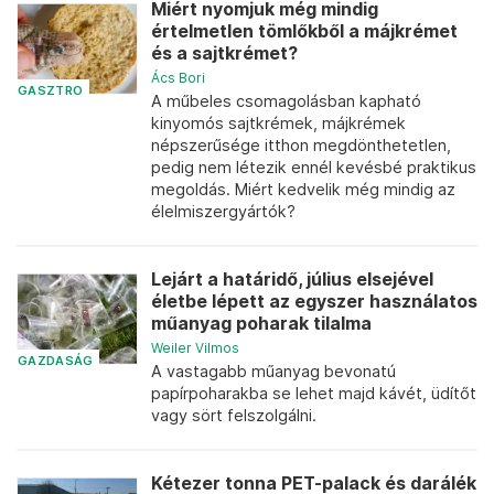
Miért nyomjuk még mindig
értelmetlen tömlőkből a májkrémet
és a sajtkrémet?
Ács Bori
GASZTRO
A műbeles csomagolásban kapható
kinyomós sajtkrémek, májkrémek
népszerűsége itthon megdönthetetlen,
pedig nem létezik ennél kevésbé praktikus
megoldás. Miért kedvelik még mindig az
élelmiszergyártók?
Lejárt a határidő, július elsejével
életbe lépett az egyszer használatos
műanyag poharak tilalma
Weiler Vilmos
GAZDASÁG
A vastagabb műanyag bevonatú
papírpoharakba se lehet majd kávét, üdítőt
vagy sört felszolgálni.
Kétezer tonna PET-palack és darálék