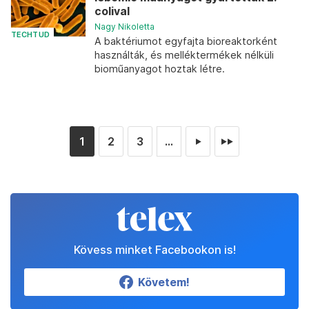
colival
Nagy Nikoletta
TECHTUD
A baktériumot egyfajta bioreaktorként
használták, és melléktermékek nélküli
bioműanyagot hoztak létre.
1
2
3
...
►
►►
Kövess minket Facebookon is!
Követem!