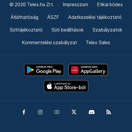
© 2026 Telex.hu Zrt.
Impresszum
Etikai kódex
Átláthatóság
ÁSZF
Adatkezelési tájékoztató
Sütitájékoztató
Süti beállítások
Szabályzatok
Kommentelési szabályzat
Telex Sales