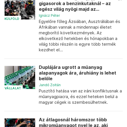
gigasorok a benzinkutaknál – az
egész világ nyögi majd az...
Ignácz Péter
KÜLFÖLD
Egyelőre főleg Ázsiában, Ausztráliában és
Afrikában vannak a mindennapi életet
megborító következmények. Az
elkövetkező hetekben és hónapokban a
világ többi részén is egyre több termék
kezdhet el...
Duplájára ugrott a műanyag
alapanyagok ára, áruhiány is lehet
belőle
Jandó Zoltán
VÁLLALAT
Pusztító hatása van az iráni konfliktusnak a
műanyagpiacra, és ezzel heteken belül a
magyar cégek is szembesülhetnek.
Az átlagosnál háromszor több
mikroműanyagot nyel le az, aki