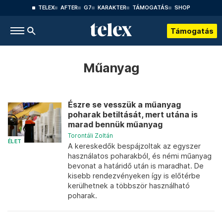
TELEX
AFTER
G7
KARAKTER
TÁMOGATÁS
SHOP
Támogatás
Műanyag
Észre se vesszük a műanyag
poharak betiltását, mert utána is
marad bennük műanyag
Torontáli Zoltán
ÉLET
A kereskedők bespájzoltak az egyszer
használatos poharakból, és némi műanyag
bevonat a határidő után is maradhat. De
kisebb rendezvényeken így is előtérbe
kerülhetnek a többször használható
poharak.