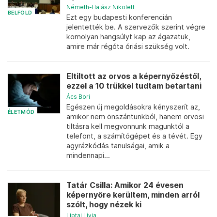
Németh-Halász Nikolett
BELFÖLD
Ezt egy budapesti konferencián
jelentették be. A szervezők szerint végre
komolyan hangsúlyt kap az ágazatuk,
amire már régóta óriási szükség volt.
Eltiltott az orvos a képernyőzéstől,
ezzel a 10 trükkel tudtam betartani
Ács Bori
Egészen új megoldásokra kényszerít az,
ÉLETMÓD
amikor nem önszántunkból, hanem orvosi
tiltásra kell megvonnunk magunktól a
telefont, a számítógépet és a tévét. Egy
agyrázkódás tanulságai, amik a
mindennapi...
Tatár Csilla: Amikor 24 évesen
képernyőre kerültem, minden arról
szólt, hogy nézek ki
Liptai Lívia