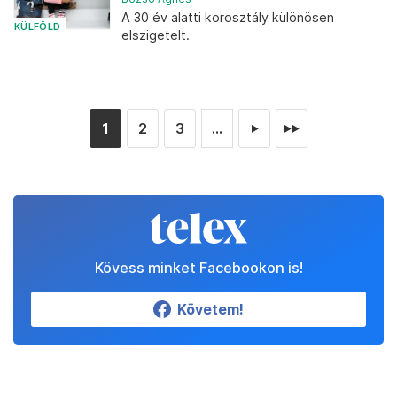
A 30 év alatti korosztály különösen
KÜLFÖLD
elszigetelt.
1
2
3
...
►
►►
Kövess minket Facebookon is!
Követem!