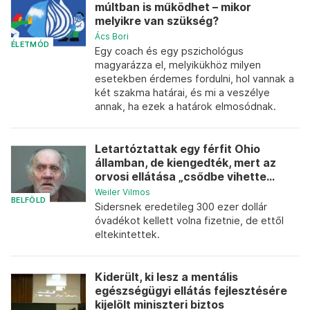
múltban is működhet – mikor
melyikre van szükség?
Ács Bori
ÉLETMÓD
Egy coach és egy pszichológus
magyarázza el, melyikükhöz milyen
esetekben érdemes fordulni, hol vannak a
két szakma határai, és mi a veszélye
annak, ha ezek a határok elmosódnak.
Letartóztattak egy férfit Ohio
államban, de kiengedték, mert az
orvosi ellátása „csődbe vihette...
Weiler Vilmos
BELFÖLD
Sidersnek eredetileg 300 ezer dollár
óvadékot kellett volna fizetnie, de ettől
eltekintettek.
Kiderült, ki lesz a mentális
egészségügyi ellátás fejlesztésére
kijelölt miniszteri biztos