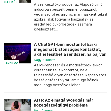
ÉLETMÓD
A szerkesztő-producer az Alapozó című
műsorban beszélt perimenopauzáról,
vegánságról és arról is, már másként tekint
azokra, akik fogyásra használják az
eredetileg cukorbetegek számára
kifejlesztett...
A ChatGPT-ben mostantól bárki
megadhat biztonságos kontaktot,
akit értesíthet a rendszer, ha baj van
Nagy Nikoletta
TECHTUD
Az MI-rendszer és a moderátorok akkor
kereshetik fel a kontaktot, ha a
felhasználó olyan önsértéssel kapcsolatos
beszélgetést folytat, amit úgy ítélnek
meg, hogy veszélyes lehet.
Arte: Az elmagányosodás már
közegészségügyi probléma
Bozsó Ágnes