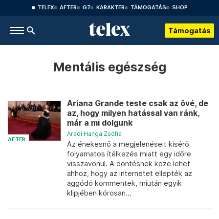
TELEX
AFTER
G7
KARAKTER
TÁMOGATÁS
SHOP
Támogatás
Mentális egészség
Ariana Grande teste csak az övé, de
az, hogy milyen hatással van ránk,
már a mi dolgunk
Aradi Hanga Zsófia
AFTER
Az énekesnő a megjelenéseit kísérő
folyamatos ítélkezés miatt egy időre
visszavonul. A döntésnek köze lehet
ahhoz, hogy az internetet ellepték az
aggódó kommentek, miután egyik
klipjében kórosan...