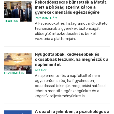
Rekordösszegre büntették a Metát,
mert a bíróság szerint káros a
gyerekek mentális egészségére
Patakfalvi Dóra
TECHTUD
A Facebookot és Instagramot működtető
techóriásnak a gyerekek biztonságát
elősegítő intézkedéseket is be kell
vezetnie a platformjain.
Nyugodtabbak, kedvesebbek és
okosabbak leszünk, ha megnézzük a
naplementét
Ács Bori
ÉSZKOMBÁJN
A naplemente (és a napfelkelte) nem
egyszerűen szép, ha figyelmesen,
odaadással tekintjük meg, óriási hatással
lehet a mentális egészségünkre és a
kognitív teljesítményünkre is.
A coach a jelenben, a pszichológus a