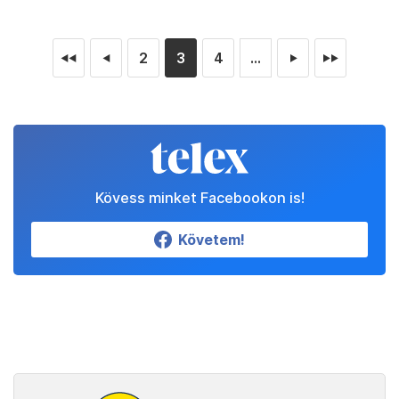
2
3
4
...
◄◄
◄
►
►►
Kövess minket Facebookon is!
Követem!