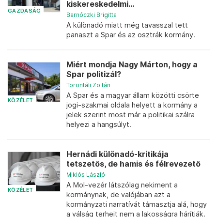
kiskereskedelmi...
GAZDASÁG
Barnóczki Brigitta
A különadó miatt még tavasszal tett
panaszt a Spar és az osztrák kormány.
Miért mondja Nagy Márton, hogy a
Spar politizál?
Torontáli Zoltán
A Spar és a magyar állam közötti csörte
KÖZÉLET
jogi-szakmai oldala helyett a kormány a
jelek szerint most már a politikai szálra
helyezi a hangsúlyt.
Hernádi különadó-kritikája
tetszetős, de hamis és félrevezető
Miklós László
A Mol-vezér látszólag nekiment a
KÖZÉLET
kormánynak, de valójában azt a
kormányzati narratívát támasztja alá, hogy
a válság terheit nem a lakosságra hárítják.