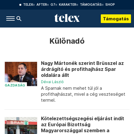
TELEX
AFTER
G7
KARAKTER
TÁMOGATÁS
SHOP
Támogatás
Különadó
Nagy Mártonék szerint Brüsszel az
árdrágító és profithajhász Spar
oldalára állt
Dévai László
GAZDASÁG
A Sparnak nem mehet túl jól a
profithajhászat, mivel a cég veszteséget
termel.
Kötelezettségszegési eljárást indít
az Európai Bizottság
Magyarországgal szemben a