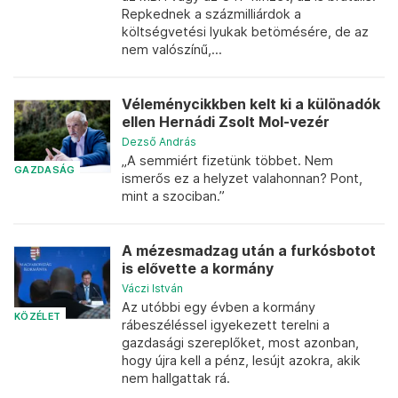
Repkednek a százmilliárdok a
költségvetési lyukak betömésére, de az
nem valószínű,...
Véleménycikkben kelt ki a különadók
ellen Hernádi Zsolt Mol-vezér
Dezső András
„A semmiért fizetünk többet. Nem
GAZDASÁG
ismerős ez a helyzet valahonnan? Pont,
mint a szociban.”
A mézesmadzag után a furkósbotot
is elővette a kormány
Váczi István
Az utóbbi egy évben a kormány
KÖZÉLET
rábeszéléssel igyekezett terelni a
gazdasági szereplőket, most azonban,
hogy újra kell a pénz, lesújt azokra, akik
nem hallgattak rá.