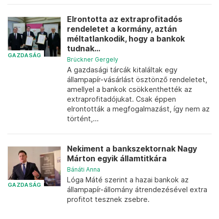
Elrontotta az extraprofitadós
rendeletet a kormány, aztán
méltatlankodik, hogy a bankok
tudnak...
GAZDASÁG
Brückner Gergely
A gazdasági tárcák kitaláltak egy
állampapír-vásárlást ösztönző rendeletet,
amellyel a bankok csökkenthették az
extraprofitadójukat. Csak éppen
elrontották a megfogalmazást, így nem az
történt,...
Nekiment a bankszektornak Nagy
Márton egyik államtitkára
Bánáti Anna
Lóga Máté szerint a hazai bankok az
GAZDASÁG
állampapír-állomány átrendezésével extra
profitot tesznek zsebre.