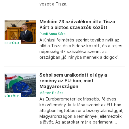
vezet a Tisza.
Medián: 73 százalékon áll a Tisza
Párt a biztos szavazók között
Pupli Anna Sára
A júniusi felmérés szerint tovább nyílt az
BELFÖLD
olló a Tisza és a Fidesz között, és a teljes
népesség 67 százaléka szerint az
országban „jó irányba mennek a dolgok”.
Sehol sem uralkodott el úgy a
remény az EU-ban, mint
Magyarországon
Márton Balázs
KÜLFÖLD
Az Eurobarometer legfrissebb, féléves
közvélemény-kutatása szerint az EU-ban
átlagban legtöbbször a bizonytalansággal,
Magyarországon a reménnyel jellemezték
a jövőt. Az adatokat már a parlamenti...