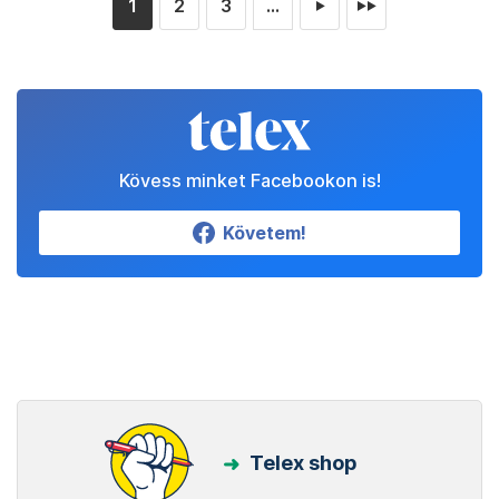
1
2
3
...
►
►►
Kövess minket Facebookon is!
Követem!
Telex shop