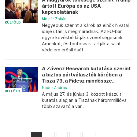
ártott Európa és az USA
kapcsolatának
Molnár Zoltán
KÜLFÖLD
Negyedük szerint a károk az elnök hivatali
ideje után is megmaradnak. Az EU-ban
egyre kevésbé látják szövetségesnek
Amerikát, és fontosnak tartják a saját
védelem erősítését.
A Závecz Research kutatása szerint
a biztos pártválasztók körében a
Tisza 73, a Fidesz mindössze...
Nádor András
BELFÖLD
A május 27. és június 3. között készült
kutatás alapján a Tiszának hárommillióval
több szavazója van.