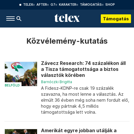
TELEX
AFTER
G7
KARAKTER
TÁMOGATÁS
SHOP
Támogatás
Közvélemény-kutatás
Závecz Research: 74 százalékon áll
a Tisza támogatottsága a biztos
választók körében
Barnóczki Brigitta
BELFÖLD
A Fidesz–KDNP-re csak 19 százalék
szavazna, ha most lenne a választás. Az
elmúlt 36 évben még soha nem fordult elő,
hogy egy pártnak 4,5 milliós
támogatottsága lett volna.
Amerikát egyre jobban utálják a