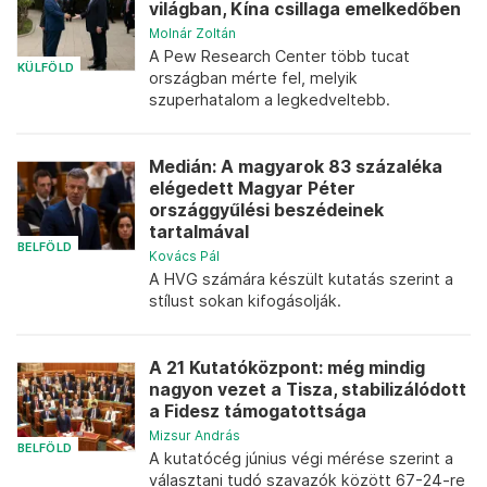
világban, Kína csillaga emelkedőben
Molnár Zoltán
A Pew Research Center több tucat
KÜLFÖLD
országban mérte fel, melyik
szuperhatalom a legkedveltebb.
Medián: A magyarok 83 százaléka
elégedett Magyar Péter
országgyűlési beszédeinek
tartalmával
BELFÖLD
Kovács Pál
A HVG számára készült kutatás szerint a
stílust sokan kifogásolják.
A 21 Kutatóközpont: még mindig
nagyon vezet a Tisza, stabilizálódott
a Fidesz támogatottsága
Mizsur András
BELFÖLD
A kutatócég június végi mérése szerint a
választani tudó szavazók között 67-24-re