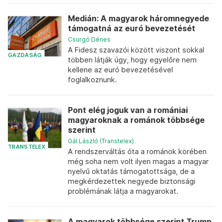
Medián: A magyarok háromnegyede
támogatná az euró bevezetését
Csurgó Dénes
A Fidesz szavazói között viszont sokkal
GAZDASÁG
többen látják úgy, hogy egyelőre nem
kellene az euró bevezetésével
foglalkoznunk.
Pont elég joguk van a romániai
magyaroknak a románok többsége
szerint
Gál László (Transtelex)
TRANSTELEX
A rendszerváltás óta a románok körében
még soha nem volt ilyen magas a magyar
nyelvű oktatás támogatottsága, de a
megkérdezettek negyede biztonsági
problémának látja a magyarokat.
A magyarok többsége szerint Trump