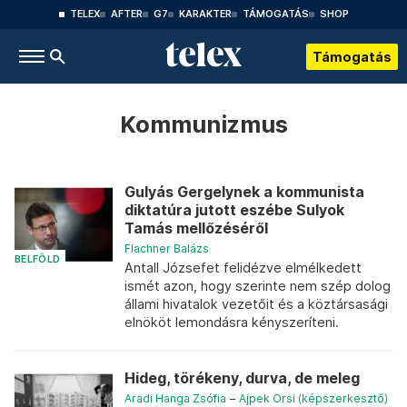
TELEX
AFTER
G7
KARAKTER
TÁMOGATÁS
SHOP
Támogatás
Kommunizmus
Gulyás Gergelynek a kommunista
diktatúra jutott eszébe Sulyok
Tamás mellőzéséről
Flachner Balázs
BELFÖLD
Antall Józsefet felidézve elmélkedett
ismét azon, hogy szerinte nem szép dolog
állami hivatalok vezetőit és a köztársasági
elnököt lemondásra kényszeríteni.
Hideg, törékeny, durva, de meleg
Aradi Hanga Zsófia
–
Ajpek Orsi (képszerkesztő)