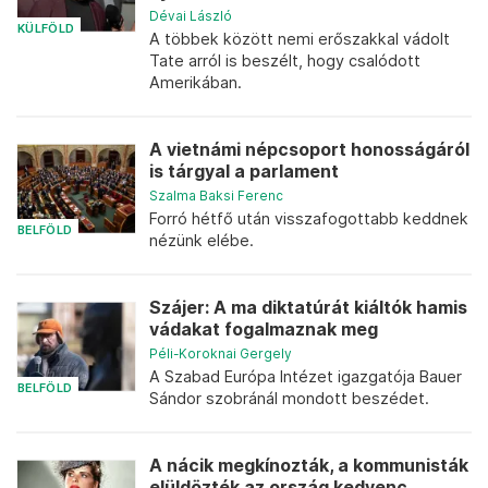
Dévai László
KÜLFÖLD
A többek között nemi erőszakkal vádolt
Tate arról is beszélt, hogy csalódott
Amerikában.
A vietnámi népcsoport honosságáról
is tárgyal a parlament
Szalma Baksi Ferenc
Forró hétfő után visszafogottabb keddnek
BELFÖLD
nézünk elébe.
Szájer: A ma diktatúrát kiáltók hamis
vádakat fogalmaznak meg
Péli-Koroknai Gergely
A Szabad Európa Intézet igazgatója Bauer
BELFÖLD
Sándor szobránál mondott beszédet.
A nácik megkínozták, a kommunisták
elüldözték az ország kedvenc