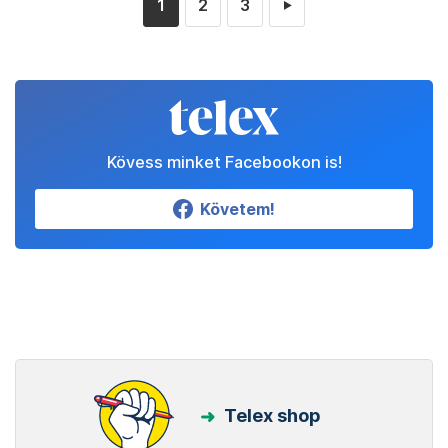
1
2
3
►
Kövess minket Facebookon is!
Követem!
Telex shop