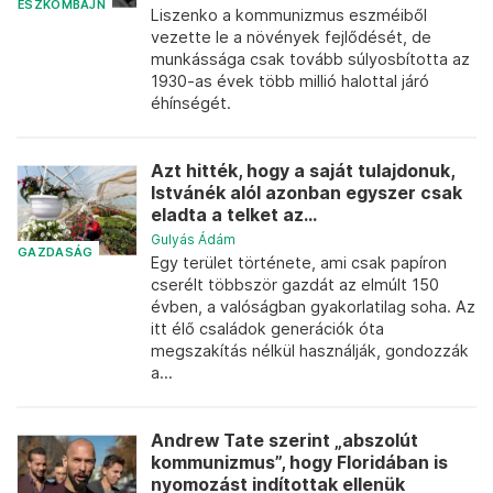
ÉSZKOMBÁJN
Liszenko a kommunizmus eszméiből
vezette le a növények fejlődését, de
munkássága csak tovább súlyosbította az
1930-as évek több millió halottal járó
éhínségét.
Azt hitték, hogy a saját tulajdonuk,
Istvánék alól azonban egyszer csak
eladta a telket az...
Gulyás Ádám
GAZDASÁG
Egy terület története, ami csak papíron
cserélt többször gazdát az elmúlt 150
évben, a valóságban gyakorlatilag soha. Az
itt élő családok generációk óta
megszakítás nélkül használják, gondozzák
a...
Andrew Tate szerint „abszolút
kommunizmus”, hogy Floridában is
nyomozást indítottak ellenük