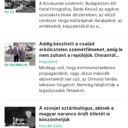
A Kovásznán született, Budapesten élő
fiatal fotográfus, Bede Kincső az egykori
FOTÓ
szocialista blokk díszleteiben, az előző
rendszer tárgyi kultúrájának darabjaiból, az
emlékeiből, képzeletéből és a...
Addig készített a család
erkölcstelen szemétfilmeket, amíg le
nem zuhant a repülőjük. Onnantól...
Klág Dávid
ÉSZKOMBÁJN
Mindegy volt, hogy kommunistaellenes
propagandáról, vagy Jézus második
eljöveteléről van szó, az Ormond família
lelkesen forgatott. Nemrég felújították a
legsúlyosabb filmjeiket.
A szovjet sztárbiológus, akinek a
magyar narancs őrült ötletét is
köszönhetjük
Horváth Dóra