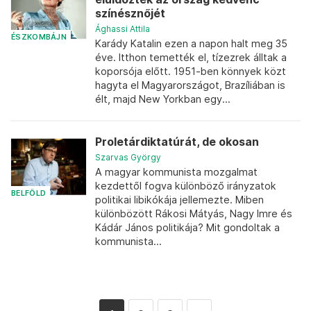
színésznőjét
Ághassi Attila
ÉSZKOMBÁJN
Karády Katalin ezen a napon halt meg 35
éve. Itthon temették el, tízezrek álltak a
koporsója előtt. 1951-ben könnyek közt
hagyta el Magyarországot, Brazíliában is
élt, majd New Yorkban egy...
Proletárdiktatúrát, de okosan
Szarvas György
A magyar kommunista mozgalmat
kezdettől fogva különböző irányzatok
BELFÖLD
politikai libikókája jellemezte. Miben
különbözött Rákosi Mátyás, Nagy Imre és
Kádár János politikája? Mit gondoltak a
kommunista...