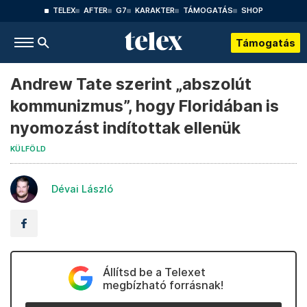
TELEX
AFTER
G7
KARAKTER
TÁMOGATÁS
SHOP
Támogatás
Andrew Tate szerint „abszolút
kommunizmus”, hogy Floridában is
nyomozást indítottak ellenük
KÜLFÖLD
Dévai László
Állítsd be a Telexet
megbízható forrásnak!