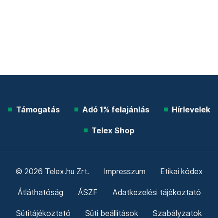
Támogatás
Adó 1% felajánlás
Hírlevelek
Telex Shop
© 2026 Telex.hu Zrt.
Impresszum
Etikai kódex
Átláthatóság
ÁSZF
Adatkezelési tájékoztató
Sütitájékoztató
Süti beállítások
Szabályzatok