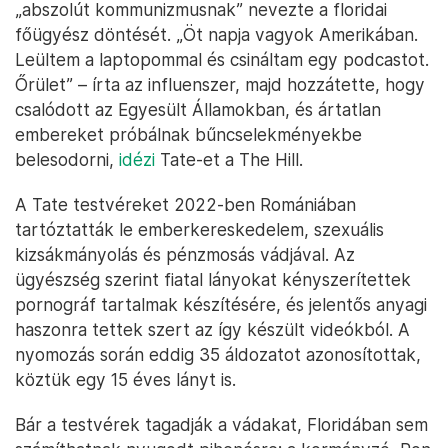
„abszolút kommunizmusnak” nevezte a floridai
főügyész döntését. „Öt napja vagyok Amerikában.
Leültem a laptopommal és csináltam egy podcastot.
Őrület” – írta az influenszer, majd hozzátette, hogy
csalódott az Egyesült Államokban, és ártatlan
embereket próbálnak bűncselekményekbe
belesodorni,
idézi
Tate-et a The Hill.
A Tate testvéreket 2022-ben Romániában
tartóztatták le emberkereskedelem, szexuális
kizsákmányolás és pénzmosás vádjával. Az
ügyészség szerint fiatal lányokat kényszerítettek
pornográf tartalmak készítésére, és jelentős anyagi
haszonra tettek szert az így készült videókból. A
nyomozás során eddig 35 áldozatot azonosítottak,
köztük egy 15 éves lányt is.
Bár a testvérek tagadják a vádakat, Floridában sem