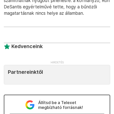
számíthatnak nyugodt pihenésre: a kormányzó, Ron
DeSantis egyértelművé tette, hogy a bűnözői
magatartásnak nincs helye az államban.
Kedvenceink
Partnereinktől
Állítsd be a Telexet
megbízható forrásnak!