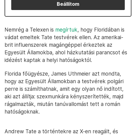
Beállítom
Nemrég a Telexen is
megírtuk
, hogy Floridában is
vádat emeltek Tate testvérek ellen. Az amerikai-
brit influenszerek magángéppel érkeztek az
Egyesült Államokba, ahol házkutatási parancsot és
idézést kaptak a helyi hatóságoktól.
Florida főügyésze, James Uthmeier azt mondta,
hogy az Egyesült Államokban a testvérek polgári
perre is számíthatnak, amit egy olyan nő indított,
aki azt állítja: szexmunkára kényszerítették, majd
rágalmazták, miután tanúvallomást tett a román
hatóságoknak.
Andrew Tate a történtekre az X-en reagált, és