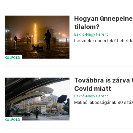
Hogyan ünnepelnek 
tilalom?
Bakró-Nagy Ferenc
Lesznek koncertek? Lehet ko
KÜLFÖLD
Továbbra is zárva 
Covid miatt
Bakró-Nagy Ferenc
Makaó lakosságának 90 száza
KÜLFÖLD