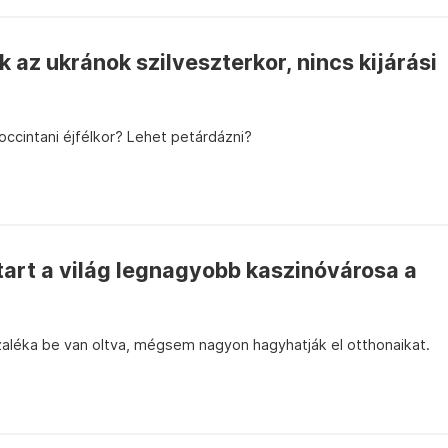
az ukránok szilveszterkor, nincs kijárási
ccintani éjfélkor? Lehet petárdázni?
tart a világ legnagyobb kaszinóvárosa a
léka be van oltva, mégsem nagyon hagyhatják el otthonaikat.