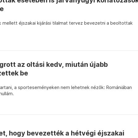
ottak esetében is járványügyi korlátozáso
be
ellett éjszakai kijárási tilalmat tervez bevezetni a beoltottak
ott az oltási kedv, miután újabb
zettek be
artani, a sporteseményeken nem lehetnek nézők: Romániában
hullám.
t, hogy bevezették a hétvégi éjszakai