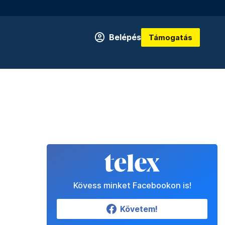
Belépés
Támogatás
Kövess minket Facebookon is!
Követem!