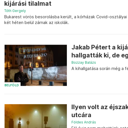
kijárási tilalmat
Tóth Gergely
Bukarest vörös besorolásba került, a kórházak Covid-osztályai 
két héten belül zárnak az iskolák.
Jakab Pétert a kij
hallgatták ki, de eg
Bozzay Balázs
A kihallgatása során még a fé
BELFÖLD
Ilyen volt az éjsz
utcára
Földes András