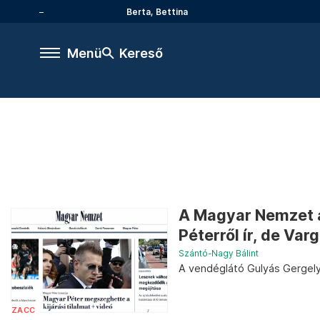
Berta, Bettina
Menü
Kereső
A Magyar Nemzet a
Péterről ír, de Varg
Szántó-Nagy Bálint
A vendéglátó Gulyás Gergel
ZACC