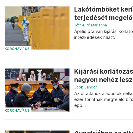
Lakótömböket kerí
terjedését megel
Tóth-Biró Marianna
Április óta van kijárási korl
intézkedések miatt.
KORONAVÍRUS
Kijárási korlátozás
nagyon nehéz lesz b
Joób Sándor
Az oltatlanok alapos ok nélk
ezer forintnak megfelelő bírs
épp...
KORONAVÍRUS