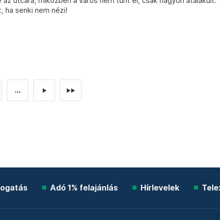
az utcára, miközben a város nem tűnt el, csak nagyon átalakult.
 ha senki nem nézi!
...
►
►►
ogatás
Adó 1% felajánlás
Hírlevelek
Tele