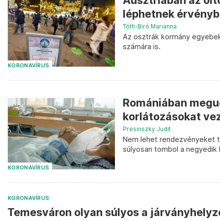
Ausztriában az olt
léphetnek érvény
Tóth-Biró Marianna
Az osztrák kormány egyebek m
számára is.
KORONAVÍRUS
Romániában megugr
korlátozásokat ve
Presinszky Judit
Nem lehet rendezvényeket t
súlyosan tombol a negyedik 
KORONAVÍRUS
KORONAVÍRUS
Temesváron olyan súlyos a járványhelyze