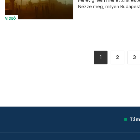
Fél évig nem mehettünk este 
Nézze meg, milyen Budapest,
VIDEÓ
1
2
3
Tám