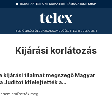
TELEX
AFTER
G7
KARAKTER
TÁMOGATÁS
SHOP
BELFÖLD
KÜLFÖLD
GAZDASÁG
VIDEÓ
ÉLET
TECHTUD
ENGLISH
Kijárási korlátozás
 kijárási tilalmat megszegő Magyar
a Juditot kifelejtették a...
yt sem említették meg.