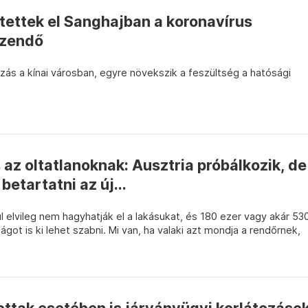
tettek el Sanghajban a koronavírus
őzendő
átozás a kínai városban, egyre növekszik a feszültség a hatósági
 az oltatlanoknak: Ausztria próbálkozik, de
etartatni az új...
ül elvileg nem hagyhatják el a lakásukat, és 180 ezer vagy akár 53
ágot is ki lehet szabni. Mi van, ha valaki azt mondja a rendőrnek,