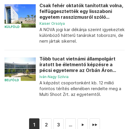
Csak fehér oktatók tanítottak volna,
felfüggesztették egy lisszaboni
egyetem rasszizmusról szóló...
Kaiser Orsolya
KÜLFÖLD
A NOVA jogi kar dékánja szerint igyekeztek
különböző hátterű tanárokat toborozni, de
nem jártak sikerrel.
Több tucat vietnámi állampolgárt
íratott be életmentő képzésre a
pécsi egyetemre az Orbán Áron...
Iván-Nagy Szilvia
BELFÖLD
A képzést csoportonként kb. 12 millió
forintos térítés ellenében rendelte meg a
Multi Shoot Zrt. az egyetemtől.
1
2
3
...
►
►►