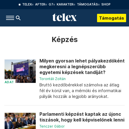
TELEX
AFTER
G7
KARAKTER
TÁMOGATÁS
SHOP
Támogatás
Képzés
Milyen gyorsan lehet pályakezdőként
megkeresni a legnépszerűbb
egyetemi képzések tandíját?
Torontáli Zoltán
ADAT
Bruttó kezdőbérekkel számolva az átlag
fél év körül van, a mérnöki és informatikai
pályák hozzák a legjobb arányokat.
Parlamenti képzést kaptak az újonc
tiszások, hogy kell képviselőnek lenni
Tenczer Gábor