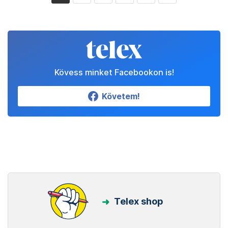
Kövess minket Facebookon is!
Követem!
Telex shop