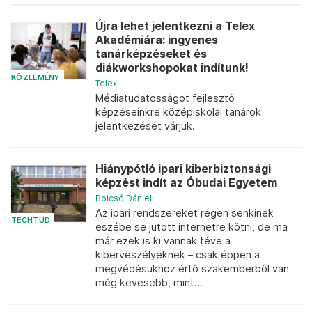
Újra lehet jelentkezni a Telex
Akadémiára: ingyenes
tanárképzéseket és
diákworkshopokat indítunk!
KÖZLEMÉNY
Telex
Médiatudatosságot fejlesztő
képzéseinkre középiskolai tanárok
jelentkezését várjuk.
Hiánypótló ipari kiberbiztonsági
képzést indít az Óbudai Egyetem
Bolcsó Dániel
Az ipari rendszereket régen senkinek
TECHTUD
eszébe se jutott internetre kötni, de ma
már ezek is ki vannak téve a
kiberveszélyeknek – csak éppen a
megvédésükhöz értő szakemberből van
még kevesebb, mint...