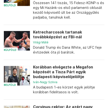
Összesen 141 tiszás, 15 Fidesz-KDNP-s és
BELFÖLD
egy Mi Hazánk-os első parlamenti ciklusát
kezdő képviselő ült be az Országgyűlés
padjaiba, tanulniuk kell.
Ketrecharcosok tartanak
továbbképzést az FBI-nál
Világi Máté
Donald Trump és Dana White, az UFC feje
KÜLFÖLD
évtizedek óta jó barátok.
Korábban elvégezte a Megafon
képzését a Tisza Párt egyik
budapesti képviselőjelöltje
Iván-Nagy Szilvia
BELFÖLD
A budapesti 1-es körzet egyik jelöltje
korábban fidelitasos is volt.
Corvinus-rektor: Az azért nagy