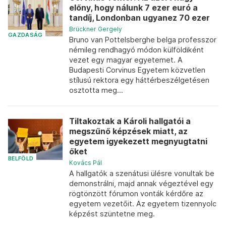
előny, hogy nálunk 7 ezer euró a
tandíj, Londonban ugyanez 70 ezer
Brückner Gergely
GAZDASÁG
Bruno van Pottelsberghe belga professzor
némileg rendhagyó módon külföldiként
vezet egy magyar egyetemet. A
Budapesti Corvinus Egyetem közvetlen
stílusú rektora egy háttérbeszélgetésen
osztotta meg...
Tiltakoztak a Károli hallgatói a
megszűnő képzések miatt, az
egyetem igyekezett megnyugtatni
őket
BELFÖLD
Kovács Pál
A hallgatók a szenátusi ülésre vonultak be
demonstrálni, majd annak végeztével egy
rögtönzött fórumon vonták kérdőre az
egyetem vezetőit. Az egyetem tizennyolc
képzést szüntetne meg.