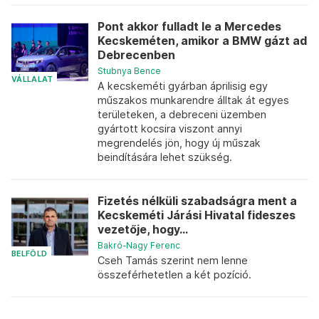
Pont akkor fulladt le a Mercedes
Kecskeméten, amikor a BMW gázt ad
Debrecenben
Stubnya Bence
VÁLLALAT
A kecskeméti gyárban áprilisig egy
műszakos munkarendre álltak át egyes
területeken, a debreceni üzemben
gyártott kocsira viszont annyi
megrendelés jön, hogy új műszak
beindítására lehet szükség.
Fizetés nélküli szabadságra ment a
Kecskeméti Járási Hivatal fideszes
vezetője, hogy...
Bakró-Nagy Ferenc
BELFÖLD
Cseh Tamás szerint nem lenne
összeférhetetlen a két pozíció.