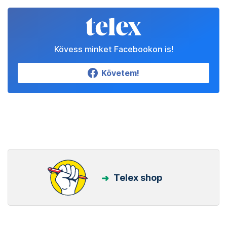
Kövess minket Facebookon is!
Követem!
Telex shop