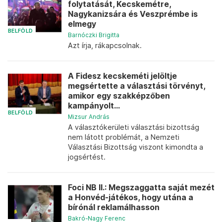
folytatását, Kecskemétre,
Nagykanizsára és Veszprémbe is
elmegy
BELFÖLD
Barnóczki Brigitta
Azt írja, rákapcsolnak.
A Fidesz kecskeméti jelöltje
megsértette a választási törvényt,
amikor egy szakképzőben
kampányolt...
BELFÖLD
Mizsur András
A választókerületi választási bizottság
nem látott problémát, a Nemzeti
Választási Bizottság viszont kimondta a
jogsértést.
Foci NB II.: Megszaggatta saját mezét
a Honvéd-játékos, hogy utána a
bírónál reklamálhasson
Bakró-Nagy Ferenc