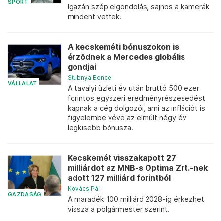
SPORT
Igazán szép elgondolás, sajnos a kamerák
mindent vettek.
A kecskeméti bónuszokon is
érződnek a Mercedes globális
gondjai
Stubnya Bence
VÁLLALAT
A tavalyi üzleti év után bruttó 500 ezer
forintos egyszeri eredményrészesedést
kapnak a cég dolgozói, ami az inflációt is
figyelembe véve az elmúlt négy év
legkisebb bónusza.
Kecskemét visszakapott 27
milliárdot az MNB-s Optima Zrt.-nek
adott 127 milliárd forintból
Kovács Pál
GAZDASÁG
A maradék 100 milliárd 2028-ig érkezhet
vissza a polgármester szerint.