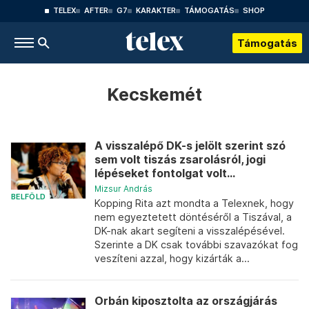
TELEX
AFTER
G7
KARAKTER
TÁMOGATÁS
SHOP
Támogatás
Kecskemét
A visszalépő DK-s jelölt szerint szó
sem volt tiszás zsarolásról, jogi
lépéseket fontolgat volt...
Mizsur András
BELFÖLD
Kopping Rita azt mondta a Telexnek, hogy
nem egyeztetett döntéséről a Tiszával, a
DK-nak akart segíteni a visszalépésével.
Szerinte a DK csak további szavazókat fog
veszíteni azzal, hogy kizárták a...
Orbán kiposztolta az országjárás