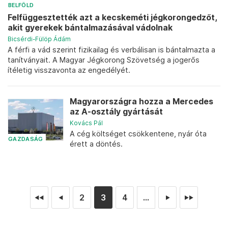
BELFÖLD
Felfüggesztették azt a kecskeméti jégkorongedzőt,
akit gyerekek bántalmazásával vádolnak
Bicsérdi-Fülöp Ádám
A férfi a vád szerint fizikailag és verbálisan is bántalmazta a
tanítványait. A Magyar Jégkorong Szövetség a jogerős
ítéletig visszavonta az engedélyét.
Magyarországra hozza a Mercedes
az A-osztály gyártását
Kovács Pál
A cég költséget csökkentene, nyár óta
GAZDASÁG
érett a döntés.
2
3
4
...
◄◄
◄
►
►►