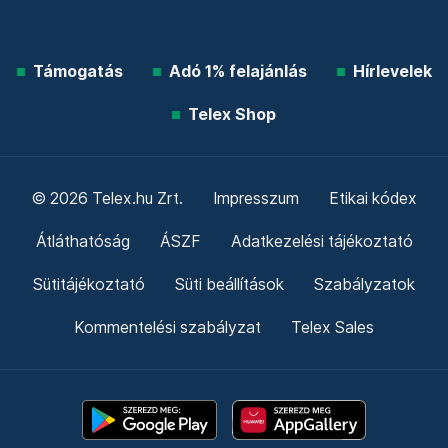
Támogatás
Adó 1% felajánlás
Hírlevelek
Telex Shop
© 2026 Telex.hu Zrt.
Impresszum
Etikai kódex
Átláthatóság
ÁSZF
Adatkezelési tájékoztató
Sütitájékoztató
Süti beállítások
Szabályzatok
Kommentelési szabályzat
Telex Sales