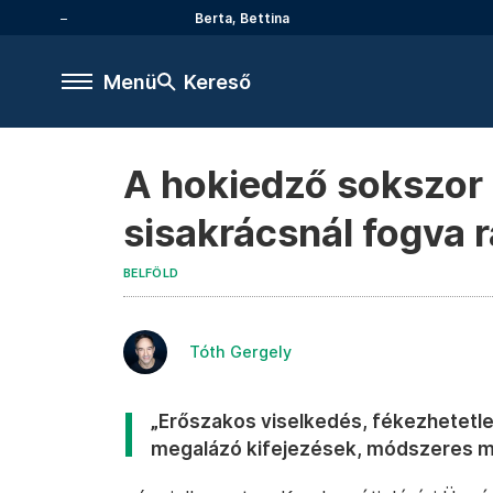
Berta, Bettina
Menü
Kereső
A hokiedző sokszor f
sisakrácsnál fogva r
BELFÖLD
Tóth Gergely
„Erőszakos viselkedés, fékezhetetlen 
megalázó kifejezések, módszeres m