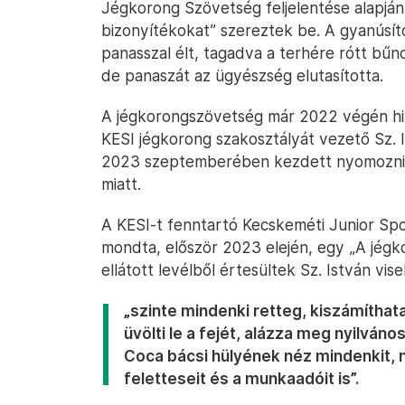
Jégkorong Szövetség feljelentése alapján 
bizonyítékokat” szereztek be. A gyanúsít
panasszal élt, tagadva a terhére rótt bű
de panaszát az ügyészség elutasította.
A jégkorongszövetség már 2022 végén hi
KESI jégkorong szakosztályát vezető Sz. 
2023 szeptemberében kezdett nyomozni 
miatt.
A KESI-t fenntartó Kecskeméti Junior Spo
mondta, először 2023 elején, egy „A jégko
ellátott levélből értesültek Sz. István vise
„szinte mindenki retteg, kiszámíthatat
üvölti le a fejét, alázza meg nyilván
Coca bácsi hülyének néz mindenkit, 
feletteseit és a munkaadóit is”.