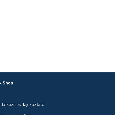
x Shop
datkezelési tájékoztató