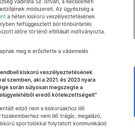
szség vádirata Sz. István, a Kecskeméti
őedzőjének módszereit. Az ügyészség a
int
a héten kiskorú veszélyeztetésének
melyben felfüggesztett börtönbüntetés
ozott időre történő eltiltását indítványozta.
apnak meg is erősítette a vádemelés
rendbeli kiskorú veszélyeztetésének
val szemben, aki a 2021. és 2023 nyara
sége során súlyosan megszegte a
elügyeletéből eredő kötelezettségeit”
entált edző nem a kiskorúakhoz illő
rtszakemberhez nem illő trágár, megalázó,
 kiskorú sportolókkal folytatott kommunikáció