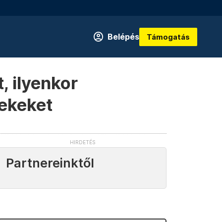
Belépés
Támogatás
, ilyenkor
rekeket
Partnereinktől