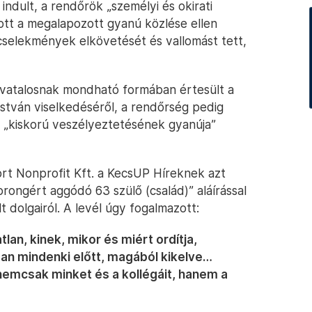
indult, a rendőrök „személyi és okirati
ott a megalapozott gyanú közlése ellen
ncselekmények elkövetését és vallomást tett,
vatalosnak mondható formában értesült a
István viselkedéséről, a rendőrség pedig
„kiskorú veszélyeztetésének gyanúja”
rt Nonprofit Kft. a KecsUP Híreknek azt
rongért aggódó 63 szülő (család)” aláírással
lt dolgairól. A levél úgy fogalmazott:
lan, kinek, mikor és miért ordítja,
osan mindenki előtt, magából kikelve…
nemcsak minket és a kollégáit, hanem a