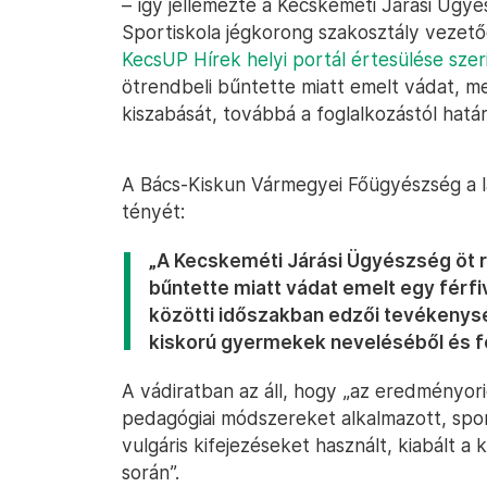
– így jellemezte a Kecskeméti Járási Ügyé
Sportiskola jégkorong szakosztály vezet
KecsUP Hírek helyi portál értesülése szer
ötrendbeli bűntette miatt emelt vádat, 
kiszabását, továbbá a foglalkozástól határ
A Bács-Kiskun Vármegyei Főügyészség a l
tényét:
„A Kecskeméti Járási Ügyészség öt 
bűntette miatt vádat emelt egy férfi
közötti időszakban edzői tevékeny
kiskorú gyermekek neveléséből és f
A vádiratban az áll, hogy „az eredményori
pedagógiai módszereket alkalmazott, spo
vulgáris kifejezéseket használt, kiabált a
során”.