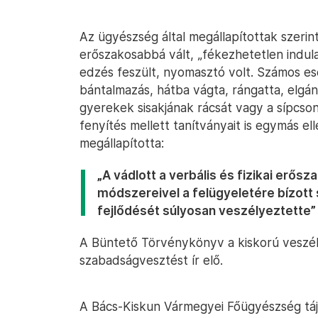
Az ügyészség által megállapítottak szerin
erőszakosabbá vált, „fékezhetetlen indula
edzés feszült, nyomasztó volt. Számos ese
bántalmazás, hátba vágta, rángatta, elgán
gyerekek sisakjának rácsát vagy a sípcsont
fenyítés mellett tanítványait is egymás e
megállapította:
„A vádlott a verbális és fizikai erős
módszereivel a felügyeletére bízott 
fejlődését súlyosan veszélyeztette”
A Büntető Törvénykönyv a kiskorú veszél
szabadságvesztést ír elő.
A Bács-Kiskun Vármegyei Főügyészség táj