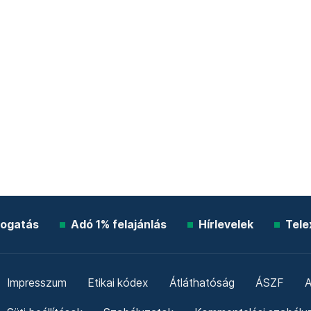
ogatás
Adó 1% felajánlás
Hírlevelek
Tele
Impresszum
Etikai kódex
Átláthatóság
ÁSZF
A