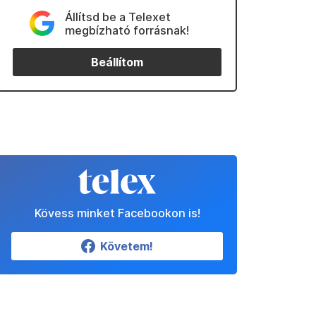
Állítsd be a Telexet
megbízható forrásnak!
Beállítom
Kövess minket Facebookon is!
Követem!