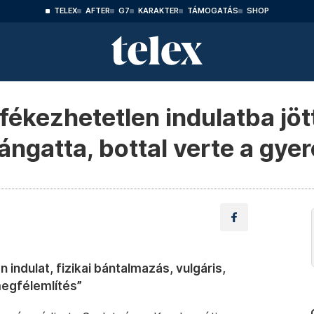
TELEX
AFTER
G7
KARAKTER
TÁMOGATÁS
SHOP
ékezhetetlen indulatba jött
ángatta, bottal verte a gye
indulat, fizikai bántalmazás, vulgáris,
egfélemlítés”