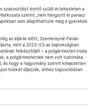
s szakosztályt érintő szülői értekezleten a
ilatkozata szerint „nem hangzott el panasz
apokban sem állapíthattunk meg a gyerekek
ég az eljárás előtt, Szemereyné Pataki
díjazta, mint a 2022–23-as bajnokságban
tának felkészítőjét – a polgármesteri iroda
ak, a polgármesternek nem volt tudomása
ól, és hogy a hagyomány szerint kifejezetten
 sportolókat díjazzák, ehhez kapcsolódóan