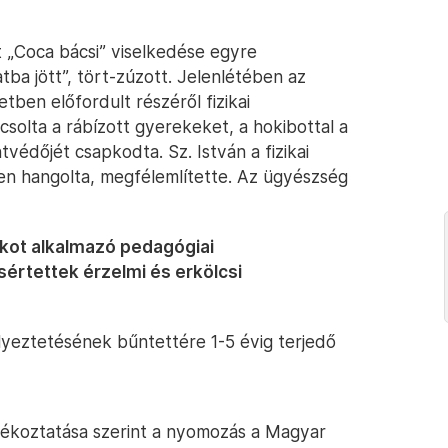
t „Coca bácsi” viselkedése egyre
tba jött”, tört-zúzott. Jelenlétében az
tben előfordult részéről fizikai
csolta a rábízott gyerekeket, a hokibottal a
védőjét csapkodta. Sz. István a fizikai
llen hangolta, megfélemlítette. Az ügyészség
zakot alkalmazó pedagógiai
sértettek érzelmi és erkölcsi
yeztetésének bűntettére 1-5 évig terjedő
ékoztatása szerint a nyomozás a Magyar