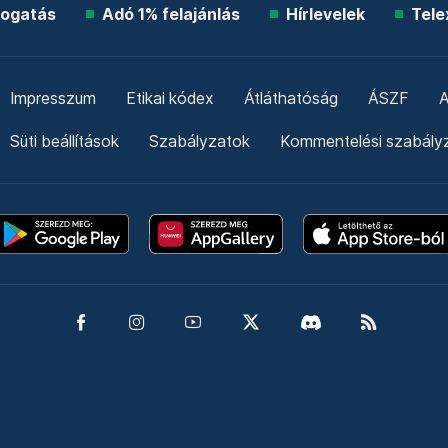
ogatás
Adó 1% felajánlás
Hírlevelek
Tele
Impresszum
Etikai kódex
Átláthatóság
ÁSZF
A
Süti beállítások
Szabályzatok
Kommentelési szabály