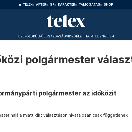
TELEX
AFTER
G7
KARAKTER
TÁMOGATÁS
SHOP
BELFÖLD
KÜLFÖLD
GAZDASÁG
VIDEÓ
ÉLET
TECHTUD
ENGLISH
őközi polgármester válasz
kormánypárti polgármester az időközit
ter halála miatt kiírt választáson hivatalosan csak függetlenek