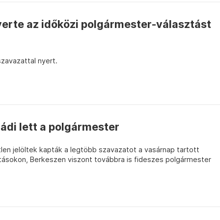
nyerte az időközi polgármester-választást
avazattal nyert.
ádi lett a polgármester
en jelöltek kapták a legtöbb szavazatot a vasárnap tartott
tásokon, Berkeszen viszont továbbra is fideszes polgármester