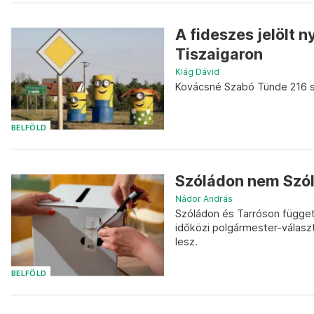
A fideszes jelölt 
Tiszaigaron
Klág Dávid
Kovácsné Szabó Tünde 216 sz
BELFÖLD
Szóládon nem Szól
Nádor András
Szóládon és Tarróson függetl
időközi polgármester-válasz
lesz.
BELFÖLD