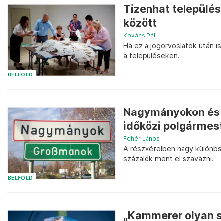
Tizenhat település
között
Kovács Pál
Ha ez a jogorvoslatok után is
a településeken.
BELFÖLD
Nagymányokon és S
időközi polgármes
Fehér János
A részvételben nagy különbsé
százalék ment el szavazni.
BELFÖLD
„Kammerer olyan s