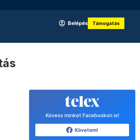
Belépés
Támogatás
tás
Kövess minket Facebookon is!
Követem!