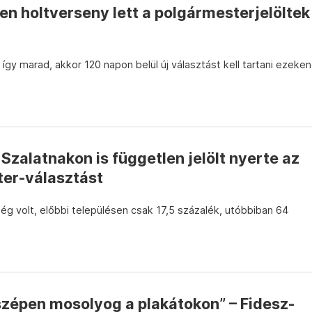
en holtverseny lett a polgármesterjelöltek
 így marad, akkor 120 napon belül új választást kell tartani ezeken
zalatnakon is független jelölt nyerte az
ter-választást
g volt, előbbi településen csak 17,5 százalék, utóbbiban 64
zépen mosolyog a plakátokon” – Fidesz-