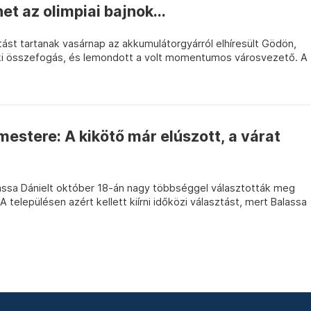
het az olimpiai bajnok...
ást tartanak vasárnap az akkumulátorgyárról elhíresült Gödön,
éki összefogás, és lemondott a volt momentumos városvezető. A
mestere: A kikötő már elúszott, a várat
alassa Dánielt október 18-án nagy többséggel választották meg
 településen azért kellett kiírni időközi választást, mert Balassa