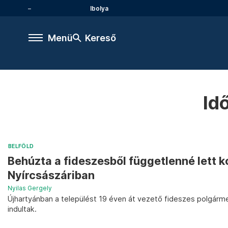
Ibolya
Menü
Kereső
Id
BELFÖLD
Behúzta a fideszesből függetlenné lett 
Nyírcsászáriban
Nyilas Gergely
Újhartyánban a települést 19 éven át vezető fideszes polgármes
indultak.