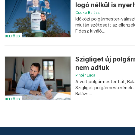
logó nélkül is nyer
Cseke Balázs
Időközi polgármester-választ
miután szétesett az ellenz
Fidesz kiváló...
BELFÖLD
Szigliget új polgár
nem adtuk
Pintér Luca
A volt polgármester fiát, B
Szigliget polgármesterének. A
Balázs...
BELFÖLD