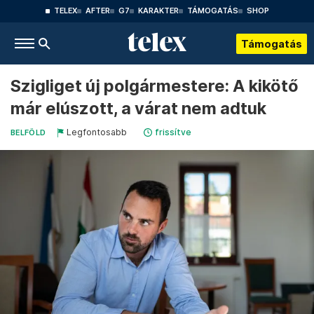
TELEX
AFTER
G7
KARAKTER
TÁMOGATÁS
SHOP
Támogatás
Szigliget új polgármestere: A kikötő
már elúszott, a várat nem adtuk
Legfontosabb
frissítve
BELFÖLD