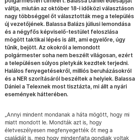
polgármesteri címéért. Balassa Dániel édesapját
váltja, miután az október 18-i időközi választáson
nagy többséggel őt választották meg a település
új vezetőjének. Balassa Balázs júliusi lemondása
és a négyfős képviselő-testület feloszlása
mögött taktikai lépés is állt, ami egyelőre, úgy
tűnik, bejött. Az okokról a lemondott
polgármester soha nem beszélt világosan, ezért
a településen súlyos pletykák kezdtek terjedni.
Halálos fenyegetésekről, milliós beruházásokról
és a NER szorításáról beszéltek a helyiek. Balassa
Dániel a Telexnek most tisztázta, mi állt a nyári
események hátterében.
„Annyi mindent mondanak a háta mögött, hogy mi
miatt mondott le. Mondták azt is, hogy
életveszélyesen megfenyegették őt meg a
családját is, meg hogy mindenfajta gondjaik voltak