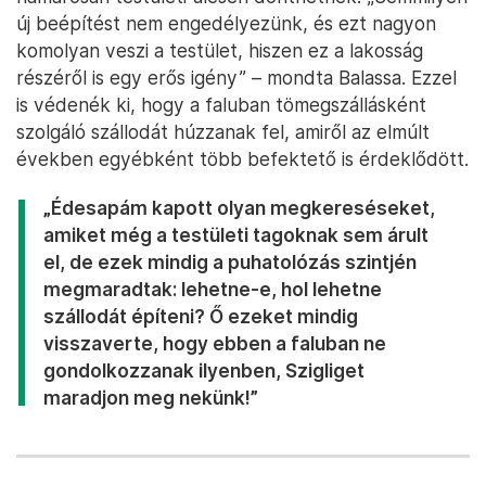
új beépítést nem engedélyezünk, és ezt nagyon
komolyan veszi a testület, hiszen ez a lakosság
részéről is egy erős igény” – mondta Balassa. Ezzel
is védenék ki, hogy a faluban tömegszállásként
szolgáló szállodát húzzanak fel, amiről az elmúlt
években egyébként több befektető is érdeklődött.
„Édesapám kapott olyan megkereséseket,
amiket még a testületi tagoknak sem árult
el, de ezek mindig a puhatolózás szintjén
megmaradtak: lehetne-e, hol lehetne
szállodát építeni? Ő ezeket mindig
visszaverte, hogy ebben a faluban ne
gondolkozzanak ilyenben, Szigliget
maradjon meg nekünk!”