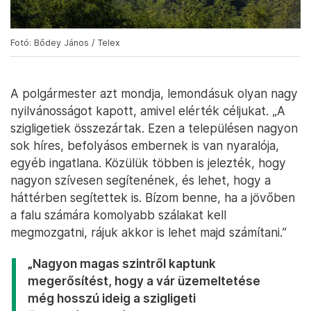
Fotó: Bődey János / Telex
A polgármester azt mondja, lemondásuk olyan nagy
nyilvánosságot kapott, amivel elérték céljukat. „A
szigligetiek összezártak. Ezen a településen nagyon
sok híres, befolyásos embernek is van nyaralója,
egyéb ingatlana. Közülük többen is jelezték, hogy
nagyon szívesen segítenének, és lehet, hogy a
háttérben segítettek is. Bízom benne, ha a jövőben
a falu számára komolyabb szálakat kell
megmozgatni, rájuk akkor is lehet majd számítani.”
„Nagyon magas szintről kaptunk
megerősítést, hogy a vár üzemeltetése
még hosszú ideig a szigligeti