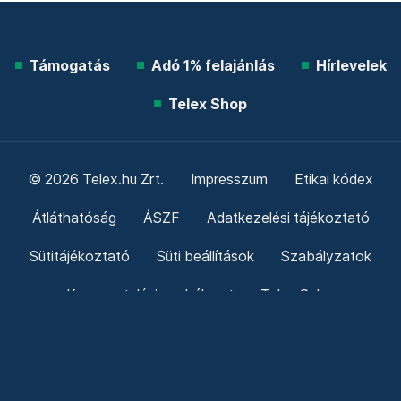
Támogatás
Adó 1% felajánlás
Hírlevelek
Telex Shop
© 2026 Telex.hu Zrt.
Impresszum
Etikai kódex
Átláthatóság
ÁSZF
Adatkezelési tájékoztató
Sütitájékoztató
Süti beállítások
Szabályzatok
Kommentelési szabályzat
Telex Sales