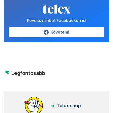
Kövess minket Facebookon is!
Követem!
Legfontosabb
Telex shop