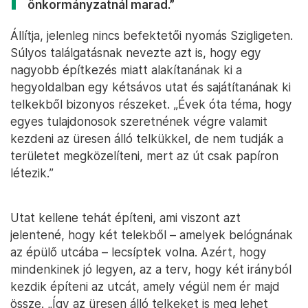
önkormányzatnál marad.”
Állítja, jelenleg nincs befektetői nyomás Szigligeten.
Súlyos találgatásnak nevezte azt is, hogy egy
nagyobb építkezés miatt alakítanának ki a
hegyoldalban egy kétsávos utat és sajátítanának ki
telkekből bizonyos részeket. „Évek óta téma, hogy
egyes tulajdonosok szeretnének végre valamit
kezdeni az üresen álló telkükkel, de nem tudják a
területet megközelíteni, mert az út csak papíron
létezik.”
Utat kellene tehát építeni, ami viszont azt
jelentené, hogy két telekből – amelyek belógnának
az épülő utcába – lecsíptek volna. Azért, hogy
mindenkinek jó legyen, az a terv, hogy két irányból
kezdik építeni az utcát, amely végül nem ér majd
össze. „Így az üresen álló telkeket is meg lehet