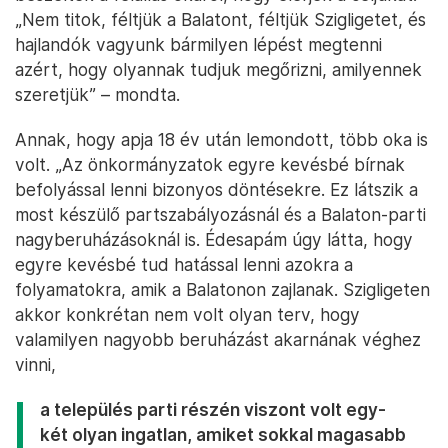
„Nem titok, féltjük a Balatont, féltjük Szigligetet, és
hajlandók vagyunk bármilyen lépést megtenni
azért, hogy olyannak tudjuk megőrizni, amilyennek
szeretjük” – mondta.
Annak, hogy apja 18 év után lemondott, több oka is
volt. „Az önkormányzatok egyre kevésbé bírnak
befolyással lenni bizonyos döntésekre. Ez látszik a
most készülő partszabályozásnál és a Balaton-parti
nagyberuházásoknál is. Édesapám úgy látta, hogy
egyre kevésbé tud hatással lenni azokra a
folyamatokra, amik a Balatonon zajlanak. Szigligeten
akkor konkrétan nem volt olyan terv, hogy
valamilyen nagyobb beruházást akarnának véghez
vinni,
a település parti részén viszont volt egy-
két olyan ingatlan, amiket sokkal magasabb