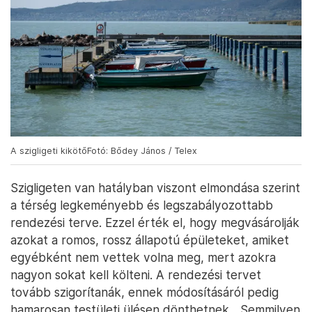
A szigligeti kikötőFotó: Bődey János / Telex
Szigligeten van hatályban viszont elmondása szerint
a térség legkeményebb és legszabályozottabb
rendezési terve. Ezzel érték el, hogy megvásárolják
azokat a romos, rossz állapotú épületeket, amiket
egyébként nem vettek volna meg, mert azokra
nagyon sokat kell költeni. A rendezési tervet
tovább szigorítanák, ennek módosításáról pedig
hamarosan testületi ülésen dönthetnek. „Semmilyen