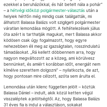
ezekkel a beruházókkal, és hát betelt nála a pohár”
– a
hétvégi időközi polgármester-választás
után a
helyiek hétfőn még mindig csak találgatták, mi
állhatott Balassa Balázs volt szigligeti polgármester
váratlan lemondása mögött. A feltételezések július
óta azért is tarthatják magukat, mert Balassa akkor
ködösen csak úgy fogalmazott, hogy egyre
nehezebben éli meg az igazságtalan, rosszindulatú
támadásokat. „Rá kellett döbbennem arra, hogy
nagyon megváltozott az a közeg, ami körülvesz
bennünket, és amiért korábban időt, energiát nem
kímélve szerettem dolgozni” – nyilatkozta, de azt,
hogy pontosan mire célzott, azóta sem árulta el.
Lemondása után kilenc független jelölt – köztük
Balassa Dániel – indult, akik közül ketten végül
visszaléptek a jelöltségtől. Az, hogy Balassa Balázs
31 éves fia is indul a választáson, sokakat