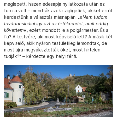
meglepett, hiszen édesapja nyilatkozata után ez
furcsa volt – mondták azok szigligetiek, akiket erről
kérdeztünk a választás másnapján. „
»
Nem tudom
továbbcsinálni így azt az értékrendet, amit eddig
követtem
«
, ezért mondott le a polgármester. És a
fia? A testvére, aki most képviselő lett? A másik két
képviselő, akik nyáron testületileg lemondtak, de
most újra megválasztották őket, most hirtelen
tudják?” – kérdezte egy helyi férfi.