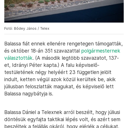
Fotó: Bődey János / Telex
Balassa fiát ennek ellenére rengetegen támogatták,
és október 18-án 351 szavazattal
polgármesternek
választották
. (A második legtöbb szavazatot, 137-
et, Idrányi Péter kapta.) A falu képviselő-
testületének négy helyéért 23 független jelölt
indult, ketten végül azok közül kerültek be, akik
júliusban feloszlatták magukat, és képviselő lett
Balassa nagybátyja is.
Balassa Dániel a Telexnek arról beszélt, hogy júliusi
döntésük egyfajta taktikai lépés volt, és azért sem
beszéltek a felállás okáról, hogy elérjék a céljukat.