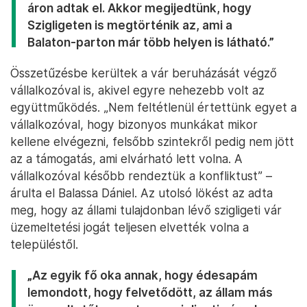
áron adtak el. Akkor megijedtünk, hogy
Szigligeten is megtörténik az, ami a
Balaton-parton már több helyen is látható.”
Összetűzésbe kerültek a vár beruházását végző
vállalkozóval is, akivel egyre nehezebb volt az
együttműködés. „Nem feltétlenül értettünk egyet a
vállalkozóval, hogy bizonyos munkákat mikor
kellene elvégezni, felsőbb szintekről pedig nem jött
az a támogatás, ami elvárható lett volna. A
vállalkozóval később rendeztük a konfliktust” –
árulta el Balassa Dániel. Az utolsó lökést az adta
meg, hogy az állami tulajdonban lévő szigligeti vár
üzemeltetési jogát teljesen elvették volna a
településtől.
„Az egyik fő oka annak, hogy édesapám
lemondott, hogy felvetődött, az állam más