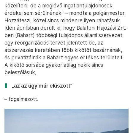
közelíteni, de a meglévő ingatlantulajdonosok
érdekei sem sérülnének” – mondta a polgármester.
Hozzáteszi, közel sincs mindenre ilyen ráhatásuk.
Idén áprilisban derült ki, hogy Balatoni Hajózási Zrt.-
ben (Bahart) többségi tulajdonos állami szervezet
egy reorganizációs tervet jelentett be, az
átszervezés keretében több kikötőt bezárnának,
és privatizálnák a Bahart egyes értékes területeit.
A kikötő sorsába gyakorlatilag nekik sincs
beleszólásuk,
„az az ügy már elúszott”
– fogalmazott.