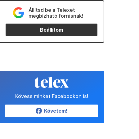
Állítsd be a Telexet
megbízható forrásnak!
Beállítom
Kövess minket Facebookon is!
Követem!