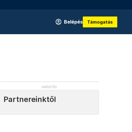
Belépés
Támogatás
Partnereinktől