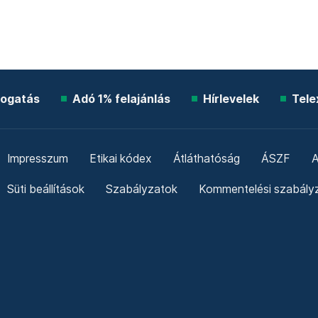
ogatás
Adó 1% felajánlás
Hírlevelek
Tele
Impresszum
Etikai kódex
Átláthatóság
ÁSZF
A
Süti beállítások
Szabályzatok
Kommentelési szabály