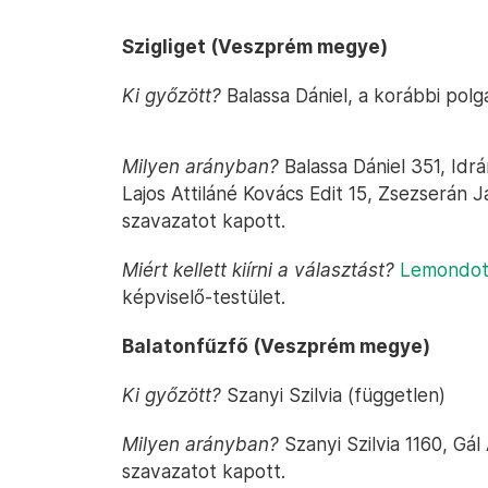
Szigliget (Veszprém megye)
Ki győzött?
Balassa Dániel, a korábbi polg
Milyen arányban?
Balassa Dániel 351, Idrá
Lajos Attiláné Kovács Edit 15, Zsezserán 
szavazatot kapott.
Miért kellett kiírni a választást?
Lemondott
képviselő-testület.
Balatonfűzfő (Veszprém megye)
Ki győzött?
Szanyi Szilvia (független)
Milyen arányban?
Szanyi Szilvia 1160, Gá
szavazatot kapott.