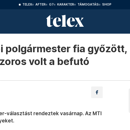
TELEX
AFTER
G7
KARAKTER
TÁMOGATÁS
SHOP
i polgármester fia győzött,
oros volt a befutó
er-választást rendeztek vasárnap. Az MTI
yeket.