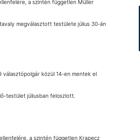
llenfelére, a szintén független Müller
avaly megválasztott testülete július 30-án
9 választópolgár közül 14-en mentek el
-testület júliusban feloszlott.
ellenfelére, a szintén független Krapecz