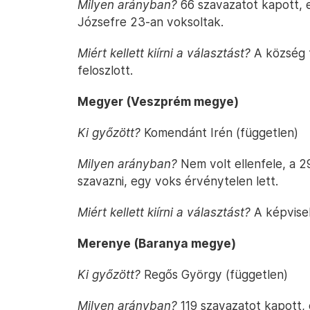
Milyen arányban?
66 szavazatot kapott, e
Józsefre 23-an voksoltak.
Miért kellett kiírni a választást?
A község t
feloszlott.
Megyer (Veszprém megye)
Ki győzött?
Komendánt Irén (független)
Milyen arányban?
Nem volt ellenfele, a 2
szavazni, egy voks érvénytelen lett.
Miért kellett kiírni a választást?
A képviselő
Merenye (Baranya megye)
Ki győzött?
Regős György (független)
Milyen arányban?
119 szavazatot kapott, 