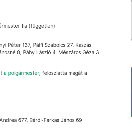
ármester fia (független)
nyi Péter 137, Pálfi Szabolcs 27, Kaszás
Jánosné 8, Páhy László 4, Mészáros Géza 3
 a polgármester
, feloszlatta magát a
l Andrea 677, Bárdi-Farkas János 69