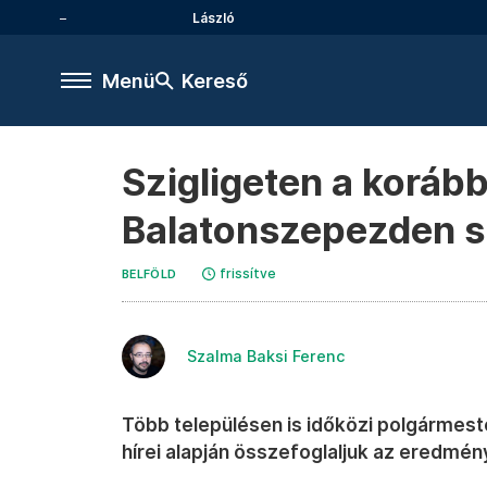
László
Menü
Kereső
Szigligeten a korább
Balatonszepezden sz
frissítve
BELFÖLD
Szalma Baksi Ferenc
Több településen is időközi polgármest
hírei alapján összefoglaljuk az eredmén