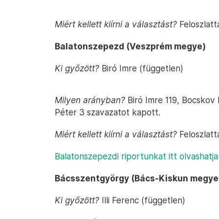
Miért kellett kiírni a választást?
Feloszlatt
Balatonszepezd (Veszprém megye)
Ki győzött?
Biró Imre (független)
Milyen arányban?
Biró Imre 119, Bocskov 
Péter 3 szavazatot kapott.
Miért kellett kiírni a választást?
Feloszlatt
Balatonszepezdi riportunkat itt olvashatj
Bácsszentgyörgy (Bács-Kiskun megye
Ki győzött?
Illi Ferenc (független)