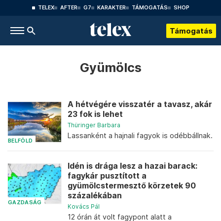
TELEX
AFTER
G7
KARAKTER
TÁMOGATÁS
SHOP
Támogatás
Gyümölcs
A hétvégére visszatér a tavasz, akár
23 fok is lehet
Thüringer Barbara
Lassanként a hajnali fagyok is odébbállnak.
BELFÖLD
Idén is drága lesz a hazai barack:
fagykár pusztított a
gyümölcstermesztő körzetek 90
százalékában
GAZDASÁG
Kovács Pál
12 órán át volt fagypont alatt a