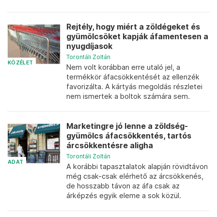
Rejtély, hogy miért a zöldégeket és
gyümölcsöket kapják áfamentesen a
nyugdíjasok
Torontáli Zoltán
KÖZÉLET
Nem volt korábban erre utaló jel, a
termékkör áfacsökkentését az ellenzék
favorizálta. A kártyás megoldás részletei
nem ismertek a boltok számára sem.
Marketingre jó lenne a zöldség-
gyümölcs áfacsökkentés, tartós
árcsökkentésre aligha
Torontáli Zoltán
ADAT
A korábbi tapasztalatok alapján rövidtávon
még csak-csak elérhető az árcsökkenés,
de hosszabb távon az áfa csak az
árképzés egyik eleme a sok közül.