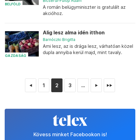
Bicsérdi-Fülöp Ádám
BELFÖLD
A román belügyminiszter is gratulált az
akcióhoz.
Alig lesz alma idén itthon
Barnóczki Brigitta
Ami lesz, az is drága lesz, várhatóan közel
dupla annyiba kerül majd, mint tavaly.
GAZDASÁG
1
2
3
...
◄
►
►►
Kövess minket Facebookon is!