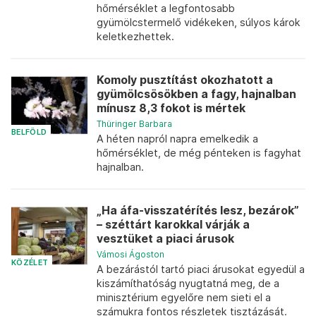
hőmérséklet a legfontosabb
gyümölcstermelő vidékeken, súlyos károk
keletkezhettek.
Komoly pusztítást okozhatott a
gyümölcsösökben a fagy, hajnalban
mínusz 8,3 fokot is mértek
Thüringer Barbara
BELFÖLD
A héten napról napra emelkedik a
hőmérséklet, de még pénteken is fagyhat
hajnalban.
„Ha áfa-visszatérítés lesz, bezárok”
– széttárt karokkal várják a
vesztüket a piaci árusok
Vámosi Ágoston
KÖZÉLET
A bezárástól tartó piaci árusokat egyedül a
kiszámíthatóság nyugtatná meg, de a
minisztérium egyelőre nem sieti el a
számukra fontos részletek tisztázását.