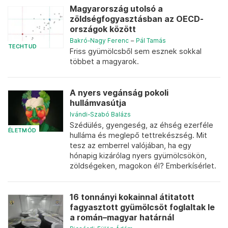
Magyarország utolsó a
zöldségfogyasztásban az OECD-
országok között
Bakró-Nagy Ferenc
–
Pál Tamás
TECHTUD
Friss gyümölcsből sem esznek sokkal
többet a magyarok.
A nyers vegánság pokoli
hullámvasútja
Ivándi-Szabó Balázs
Szédülés, gyengeség, az éhség ezerféle
ÉLETMÓD
hulláma és meglepő tettrekészség. Mit
tesz az emberrel valójában, ha egy
hónapig kizárólag nyers gyümölcsökön,
zöldségeken, magokon él? Emberkísérlet.
16 tonnányi kokainnal átitatott
fagyasztott gyümölcsöt foglaltak le
a román–magyar határnál