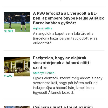
A PSG lefocizta a Liverpoolt a BL-
ben, az emberelőnybe kerülő Atlético
Barcelonában győzött
Ághassi Attila
SPORT
Az angolok a kaput sem találták el, a
Barcelona hazai pályán távolodott el az
elődöntőtől.
Esélytelen, hogy az olajárak
visszatérjenek a háború előtti
szintre
Stubnya Bence
VILÁG
Egyes elemzők szerint még ahhoz is nagy
szerencse kell, hogy pár héten belül ne
induljon újra a háború Irán, Izrael és az
Egyesült Államok között.
Csúcsra ugrott a forint az iráni