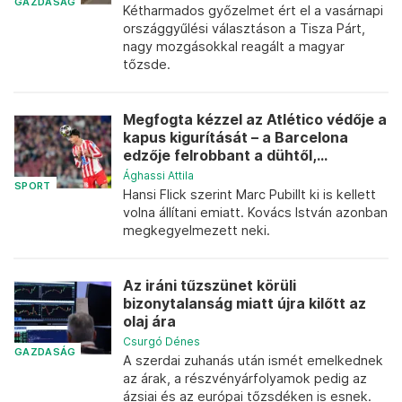
GAZDASÁG
Kétharmados győzelmet ért el a vasárnapi
országgyűlési választáson a Tisza Párt,
nagy mozgásokkal reagált a magyar
tőzsde.
Megfogta kézzel az Atlético védője a
kapus kigurítását – a Barcelona
edzője felrobbant a dühtől,...
Ághassi Attila
SPORT
Hansi Flick szerint Marc Pubillt ki is kellett
volna állítani emiatt. Kovács István azonban
megkegyelmezett neki.
Az iráni tűzszünet körüli
bizonytalanság miatt újra kilőtt az
olaj ára
Csurgó Dénes
GAZDASÁG
A szerdai zuhanás után ismét emelkednek
az árak, a részvényárfolyamok pedig az
ázsiai és az európai tőzsdéken is esnek.