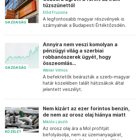
tűzszünettől
Előd Fruzsina
A legfontosabb magyar részvények is
GAZDASÁG
szárnyalnak a Budapesti Értéktőzsdén.
Annyira nem veszi komolyan a
pénzügyi világ a szerbiai
robbanószerek ügyét, hogy
összeomlás...
GAZDASÁG
Weiler Vilmos
A befektetők beárazták a szerb–magyar
határ közelében talált hátizsákok által
jelentett veszélyt.
Nem kizárt az ezer forintos benzin,
de nem az orosz olaj hiánya miatt
Miklós László
Az orosz olaj ára a Mol profitját
KÖZÉLET
befolyásolja, nem az üzemanyagárat,