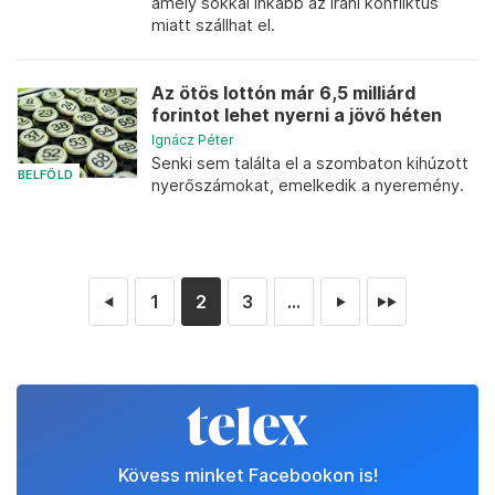
amely sokkal inkább az iráni konfliktus
miatt szállhat el.
Az ötös lottón már 6,5 milliárd
forintot lehet nyerni a jövő héten
Ignácz Péter
Senki sem találta el a szombaton kihúzott
BELFÖLD
nyerőszámokat, emelkedik a nyeremény.
1
2
3
...
◄
►
►►
Kövess minket Facebookon is!