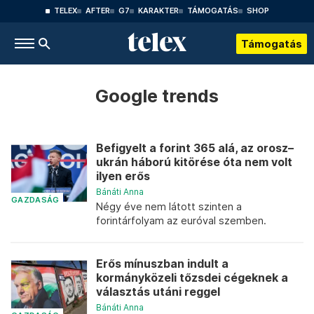
TELEX
AFTER
G7
KARAKTER
TÁMOGATÁS
SHOP
Támogatás
Google trends
Befigyelt a forint 365 alá, az orosz–
ukrán háború kitörése óta nem volt
ilyen erős
Bánáti Anna
GAZDASÁG
Négy éve nem látott szinten a
forintárfolyam az euróval szemben.
Erős mínuszban indult a
kormányközeli tőzsdei cégeknek a
választás utáni reggel
Bánáti Anna