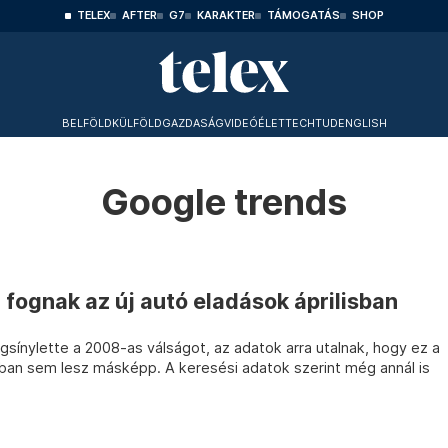
TELEX
AFTER
G7
KARAKTER
TÁMOGATÁS
SHOP
BELFÖLD
KÜLFÖLD
GAZDASÁG
VIDEÓ
ÉLET
TECHTUD
ENGLISH
Google trends
fognak az új autó eladások áprilisban
gsínylette a 2008-as válságot, az adatok arra utalnak, hogy ez a
an sem lesz másképp. A keresési adatok szerint még annál is