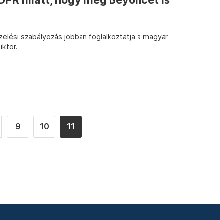
GDPR miatt, hogy még Beyoncét is
elési szabályozás jobban foglalkoztatja a magyar
iktor.
9
10
11