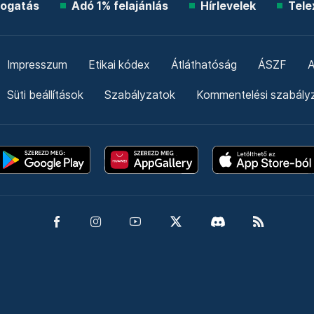
ogatás
Adó 1% felajánlás
Hírlevelek
Tele
Impresszum
Etikai kódex
Átláthatóság
ÁSZF
A
Süti beállítások
Szabályzatok
Kommentelési szabály