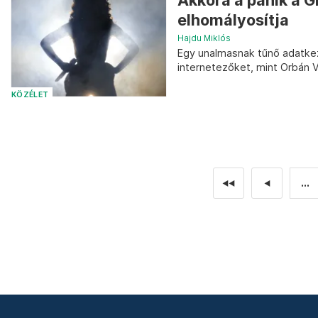
Akkora a pánik a 
elhomályosítja
Hajdu Miklós
Egy unalmasnak tűnő adatkez
internetezőket, mint Orbán V
KÖZÉLET
...
◄◄
◄