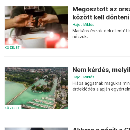
Megosztott az orsz
között kell dönteni
Hajdu Miklós
Markáns észak-déli ellentét 
nézzük.
KÖZÉLET
Nem kérdés, melyik
Hajdu Miklós
Hiába aggatnak magukra minde
érdeklődés alapján egyértel
KÖZÉLET