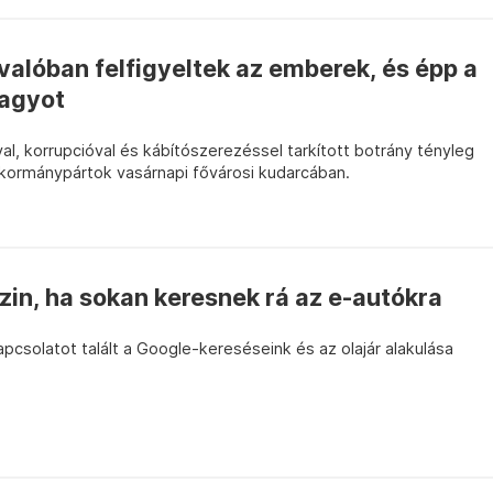
valóban felfigyeltek az emberek, és épp a
nagyot
al, korrupcióval és kábítószerezéssel tarkított botrány tényleg
 kormánypártok vasárnapi fővárosi kudarcában.
zin, ha sokan keresnek rá az e-autókra
csolatot talált a Google-kereséseink és az olajár alakulása