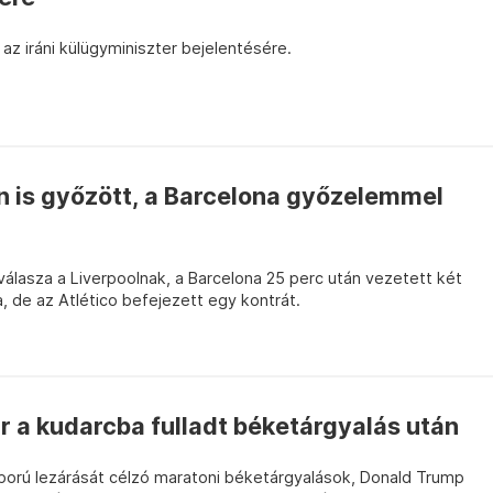
 az iráni külügyminiszter bejelentésére.
n is győzött, a Barcelona győzelemmel
álasza a Liverpoolnak, a Barcelona 25 perc után vezetett két
ra, de az Atlético befejezett egy kontrát.
r a kudarcba fulladt béketárgyalás után
háború lezárását célzó maratoni béketárgyalások, Donald Trump