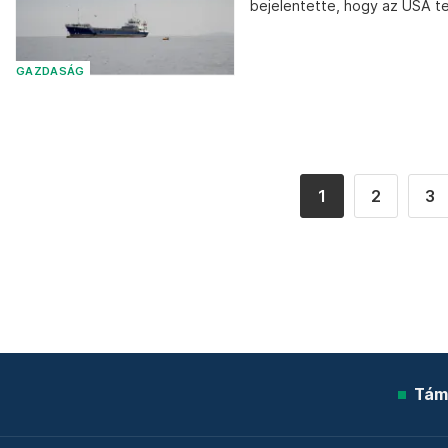
bejelentette, hogy az USA te
GAZDASÁG
1
2
3
Tám