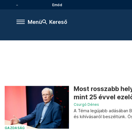
Emőd
Menü
Kereső
Most rosszabb hel
mint 25 évvel ezel
Csurgó Dénes
A Téma legújabb adásában B
és kihívásairól beszéltünk. 
GAZDASÁG