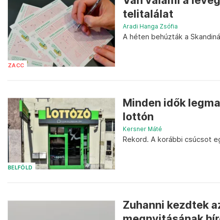
Van valami a leveg
telitalálat
Aradi Hanga Zsófia
A héten behúzták a Skandináv
ZACC
Minden idők legma
lottón
Kersner Máté
Rekord. A korábbi csúcsot egy
BELFÖLD
Zuhanni kezdtek a
megnyitásának hír