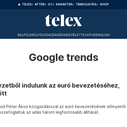
TELEX
AFTER
G7
KARAKTER
TÁMOGATÁS
SHOP
BELFÖLD
KÜLFÖLD
GAZDASÁG
VIDEÓ
ÉLET
TECHTUD
ENGLISH
Google trends
yzetből indulunk az euró bevezetéséhez,
őtt
od Péter Ákos közgazdásszal az euró bevezetésének előnyeiről
Összefoglaltuk az adás három legfontosabb állítását.