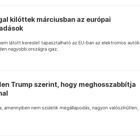
gal kilőttek márciusban az európai
ladások
nem látott kereslet tapasztalható az EU-ban az elektromos autók
den nagyobb országra igaz.
len Trump szerint, hogy meghosszabbítja
nal
a, amennyiben nem születik megállapodás, nagyon valószínűtlen,