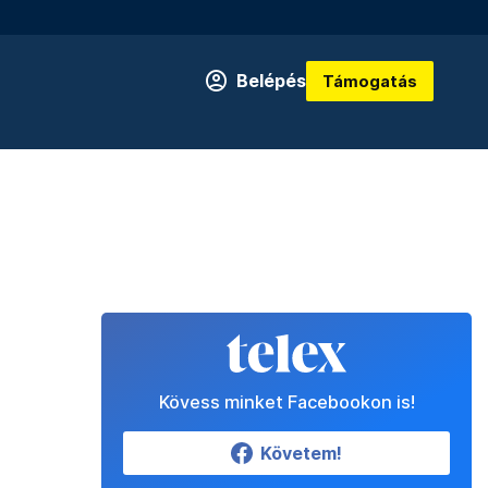
Belépés
Támogatás
Kövess minket Facebookon is!
Követem!