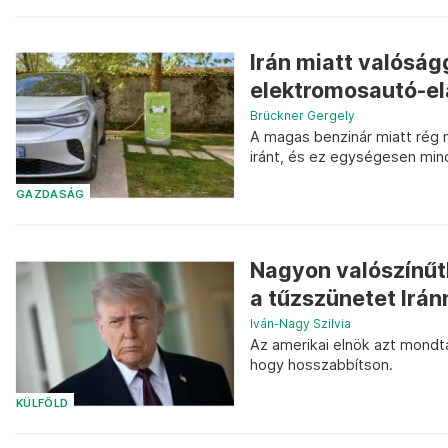
Irán miatt valóság
elektromosautó-e
Brückner Gergely
A magas benzinár miatt rég 
iránt, és ez egységesen min
GAZDASÁG
Nagyon valószínűt
a tűzszünetet Irán
Iván-Nagy Szilvia
Az amerikai elnök azt mondt
hogy hosszabbítson.
KÜLFÖLD