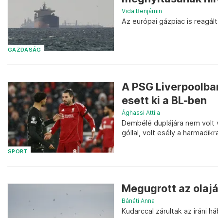
Vida Benjámin
Az európai gázpiac is reagált
GAZDASÁG
A PSG Liverpoolba
esett ki a BL-ben
Ághassi Attila
Dembélé duplájára nem volt v
góllal, volt esély a harmadik
SPORT
Megugrott az olajá
Bánáti Anna
Kudarccal zárultak az iráni 