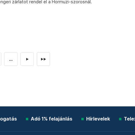
ngeri zárlatot rendel el a Hormuzi-szorosnál.
...
►
►►
ogatás
Adó 1% felajánlás
Hírlevelek
Tele