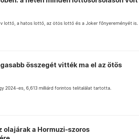
őben: a héten minden lottósorsoláson volt
 lottó, a hatos lottó, az ötös lottó és a Joker főnyereményét is.
gasabb összegét vitték ma el az ötös
 2024-es, 6,613 milliárd forintos telitalálat tartotta.
z olajárak a Hormuzi-szoros
ére