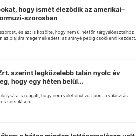
cokat, hogy ismét éleződik az amerikai–
 Hormuzi-szorosban
-szorost, és azt is közölte, hogy nem ül hétfőn tárgyalóasztalhoz
atán az olaj ára megemelkedett, az aranyé pedig csökkenni kezdett
rt. szerint legközelebb talán nyolc év
g, hogy egy héten belül...
pletykára is reagált, hogy nem véletlenül volt pont a választás
szes sorsoláson.