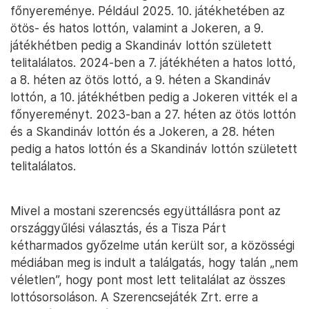
főnyereménye. Például 2025. 10. játékhetében az
ötös- és hatos lottón, valamint a Jokeren, a 9.
játékhétben pedig a Skandináv lottón született
telitalálatos. 2024-ben a 7. játékhéten a hatos lottó,
a 8. héten az ötös lottó, a 9. héten a Skandináv
lottón, a 10. játékhétben pedig a Jokeren vitték el a
főnyereményt. 2023-ban a 27. héten az ötös lottón
és a Skandináv lottón és a Jokeren, a 28. héten
pedig a hatos lottón és a Skandináv lottón született
telitalálatos.
Mivel a mostani szerencsés együttállásra pont az
országgyűlési választás, és a Tisza Párt
kétharmados győzelme után került sor, a közösségi
médiában meg is indult a találgatás, hogy talán „nem
véletlen”, hogy pont most lett telitalálat az összes
lottósorsoláson. A Szerencsejáték Zrt. erre a