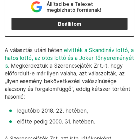
Állítsd be a Telexet
megbízható forrásnak!
Beállítom
A választás utáni héten
elvitték a Skandináv lottó, a
hatos lottó, az ötös lottó és a Joker főnyereményét
is
. Megkérdeztük a Szerencsejáték Zrt.-t, hogy
előfordult-e már ilyen valaha, azt válaszolták, az
„ilyen esemény bekövetkezési valószínűsége
alacsony és forgalomfüggő”, eddig kétszer történt
hasonló:
legutóbb 2018. 22. hetében,
előtte pedig 2000. 31. hetében.
A Szerencsejáték Zrt. azt írta, játékonként