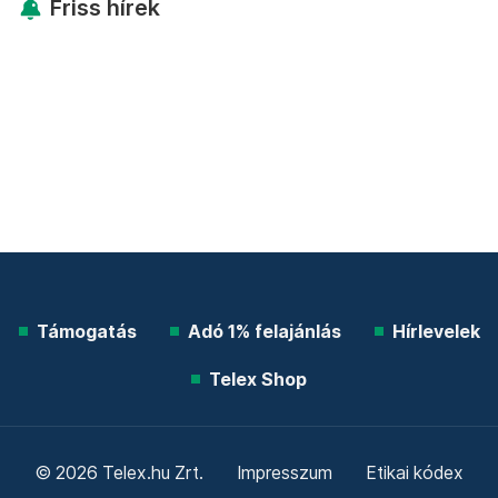
Friss hírek
Támogatás
Adó 1% felajánlás
Hírlevelek
Telex Shop
© 2026 Telex.hu Zrt.
Impresszum
Etikai kódex