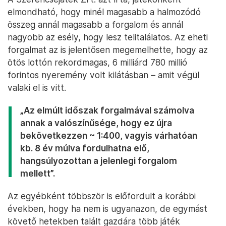
elmondható, hogy minél magasabb a halmozódó
összeg annál magasabb a forgalom és annál
nagyobb az esély, hogy lesz telitalálatos. Az eheti
forgalmat az is jelentősen megemelhette, hogy az
ötös lottón rekordmagas, 6 milliárd 780 millió
forintos nyeremény volt kilátásban – amit végül
valaki el is vitt.
„Az elmúlt időszak forgalmával számolva
annak a valószínűsége, hogy ez újra
bekövetkezzen ~ 1:400, vagyis várhatóan
kb. 8 év múlva fordulhatna elő,
hangsúlyozottan a jelenlegi forgalom
mellett”.
Az egyébként többször is előfordult a korábbi
években, hogy ha nem is ugyanazon, de egymást
követő hetekben talált gazdára több játék