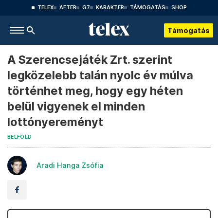
TELEX
AFTER
G7
KARAKTER
TÁMOGATÁS
SHOP
Támogatás
A Szerencsejáték Zrt. szerint
legközelebb talán nyolc év múlva
történhet meg, hogy egy héten
belül vigyenek el minden
lottónyereményt
BELFÖLD
Aradi Hanga Zsófia