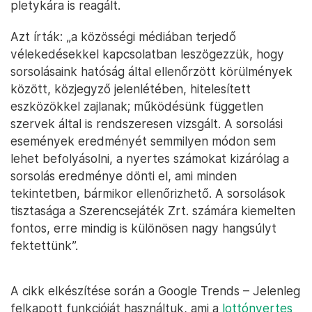
pletykára is reagált.
Azt írták: „a közösségi médiában terjedő
vélekedésekkel kapcsolatban leszögezzük, hogy
sorsolásaink hatóság által ellenőrzött körülmények
között, közjegyző jelenlétében, hitelesített
eszközökkel zajlanak; működésünk független
szervek által is rendszeresen vizsgált. A sorsolási
események eredményét semmilyen módon sem
lehet befolyásolni, a nyertes számokat kizárólag a
sorsolás eredménye dönti el, ami minden
tekintetben, bármikor ellenőrizhető. A sorsolások
tisztasága a Szerencsejáték Zrt. számára kiemelten
fontos, erre mindig is különösen nagy hangsúlyt
fektettünk”.
A cikk elkészítése során a Google Trends – Jelenleg
felkapott funkcióját használtuk, ami a
lottónyertes