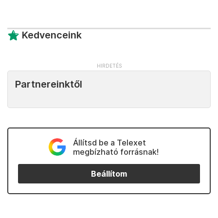
Kedvenceink
Partnereinktől
Állítsd be a Telexet
megbízható forrásnak!
Beállítom