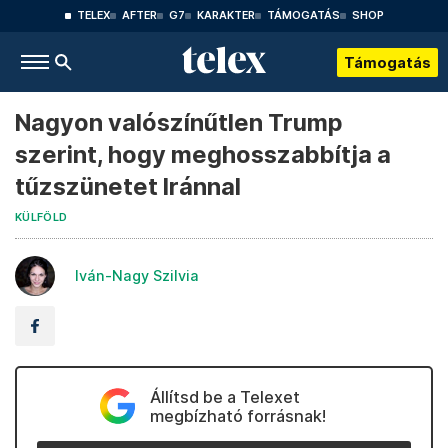
TELEX
AFTER
G7
KARAKTER
TÁMOGATÁS
SHOP
Támogatás
Nagyon valószínűtlen Trump
szerint, hogy meghosszabbítja a
tűzszünetet Iránnal
KÜLFÖLD
Iván-Nagy Szilvia
Állítsd be a Telexet
megbízható forrásnak!