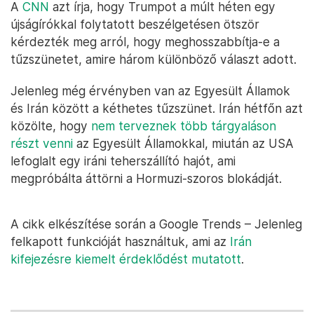
A
CNN
azt írja, hogy Trumpot a múlt héten egy
újságírókkal folytatott beszélgetésen ötször
kérdezték meg arról, hogy meghosszabbítja-e a
tűzszünetet, amire három különböző választ adott.
Jelenleg még érvényben van az Egyesült Államok
és Irán között a kéthetes tűzszünet. Irán hétfőn azt
közölte, hogy
nem terveznek több tárgyaláson
részt venni
az Egyesült Államokkal, miután az USA
lefoglalt egy iráni teherszállító hajót, ami
megpróbálta áttörni a Hormuzi-szoros blokádját.
A cikk elkészítése során a Google Trends – Jelenleg
felkapott funkcióját használtuk, ami az
Irán
kifejezésre kiemelt érdeklődést mutatott
.