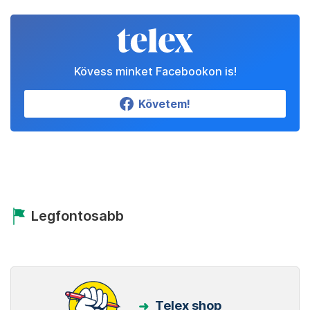
Kövess minket Facebookon is!
Követem!
Legfontosabb
Telex shop