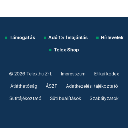
Támogatás
Adó 1% felajánlás
Hírlevelek
Telex Shop
© 2026 Telex.hu Zrt.
Impresszum
Etikai kódex
Átláthatóság
ÁSZF
Adatkezelési tájékoztató
Sütitájékoztató
Süti beállítások
Szabályzatok
Kommentelési szabályzat
Telex Sales