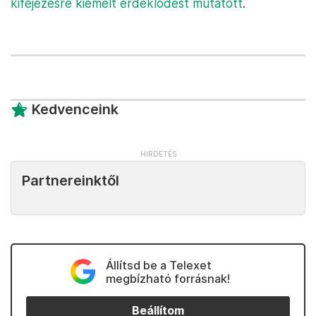
kifejezésre kiemelt érdeklődést mutatott
.
Kedvenceink
Partnereinktől
Állítsd be a Telexet
megbízható forrásnak!
Beállítom