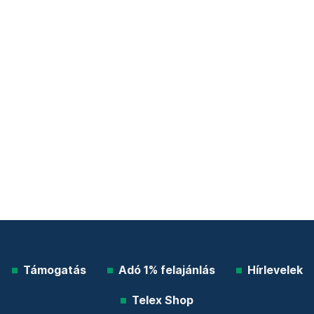
Támogatás
Adó 1% felajánlás
Hírlevelek
Telex Shop