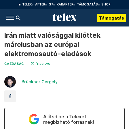
TELEX
AFTER
G7
KARAKTER
TÁMOGATÁS
SHOP
Támogatás
Irán miatt valósággal kilőttek
márciusban az európai
elektromosautó-eladások
frissítve
GAZDASÁG
Brückner Gergely
Állítsd be a Telexet
megbízható forrásnak!