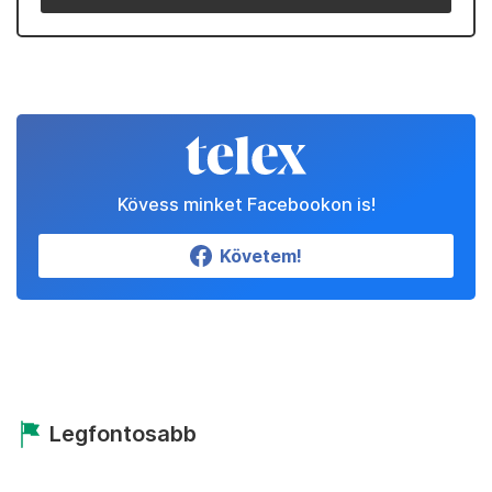
Kövess minket Facebookon is!
Követem!
Legfontosabb