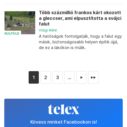
Több százmillió frankos kárt okozott
a gleccser, ami elpusztította a svájci
falut
Világi Máté
KÜLFÖLD
A hatóságok fontolgatják, hogy a falut egy
másik, biztonságosabb helyen építik újjá,
de ez a lakókon is múlik.
1
2
3
...
►
►►
Kövess minket Facebookon is!