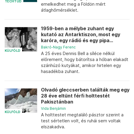
TECHTUD
emelkedhet meg a Földön mért
átlaghőmérséklet.
1959-ben a mélybe zuhant egy
kutató az Antarktiszon, most egy
karóra, egy rádió és egy pipa...
Bakró-Nagy Ferenc
KÜLFÖLD
A 25 éves Dennis Bell a síléce nélkül
előrement, hogy bátorítsa a hóban elakadt
szánhúzó kutyákat, amikor hirtelen egy
hasadékba zuhant.
Olvadó gleccserben találták meg egy
28 éve eltűnt férfi holttestét
Pakisztánban
Vida Benjámin
KÜLFÖLD
A holttestet megtaláló pásztor szerint a
test sértetlen volt, és ruhái sem voltak
elszakadva.