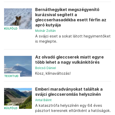
Bernáthegyiket megszégyenítő
kurázsival segített a
gleccserhasadékba esett férfin az
apró kutyája
KÜLFÖLD
Molnár Zoltán
A svájci eset a sokat látott hegyimentőket
is meglepte.
Az olvadó gleccserek miatt egyre
több lehet a nagy vulkánkitörés
Bolcsó Dániel
Kösz, klímaváltozás!
TECHTUD
Emberi maradványokat találtak a
svájci gleccseromlás helyszínén
Antal Bálint
A katasztrófa helyszínén egy 64 éves
KÜLFÖLD
pásztort keresnek eltűntként a hatóságok.