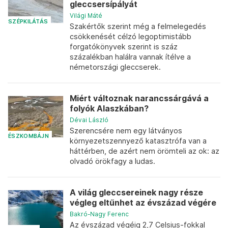
gleccsersípályát
Világi Máté
SZÉPKILÁTÁS
Szakértők szerint még a felmelegedés
csökkenését célzó legoptimistább
forgatókönyvek szerint is száz
százalékban halálra vannak ítélve a
németországi gleccserek.
Miért változnak narancssárgává a
folyók Alaszkában?
Dévai László
Szerencsére nem egy látványos
ÉSZKOMBÁJN
környezetszennyező katasztrófa van a
háttérben, de azért nem örömteli az ok: az
olvadó örökfagy a ludas.
A világ gleccsereinek nagy része
végleg eltűnhet az évszázad végére
Bakró-Nagy Ferenc
Az évszázad végéig 2,7 Celsius-fokkal