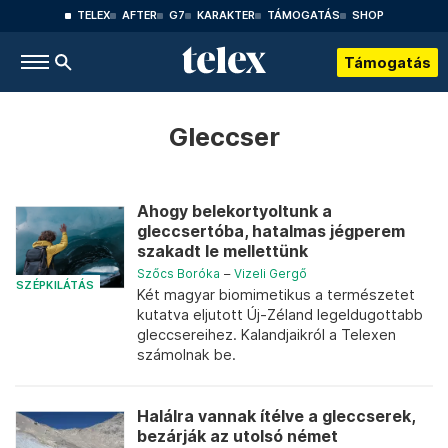
TELEX
AFTER
G7
KARAKTER
TÁMOGATÁS
SHOP
Támogatás
Gleccser
Ahogy belekortyoltunk a
gleccsertóba, hatalmas jégperem
szakadt le mellettünk
Szőcs Boróka
–
Vizeli Gergő
SZÉPKILÁTÁS
Két magyar biomimetikus a természetet
kutatva eljutott Új-Zéland legeldugottabb
gleccsereihez. Kalandjaikról a Telexen
számolnak be.
Halálra vannak ítélve a gleccserek,
bezárják az utolsó német