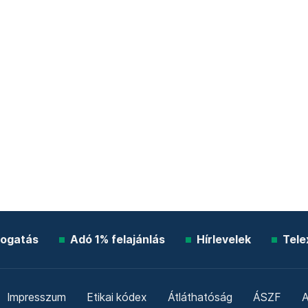
ogatás
Adó 1% felajánlás
Hírlevelek
Tele
Impresszum
Etikai kódex
Átláthatóság
ÁSZF
A