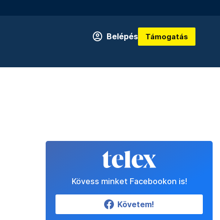
Belépés
Támogatás
Kövess minket Facebookon is!
Követem!