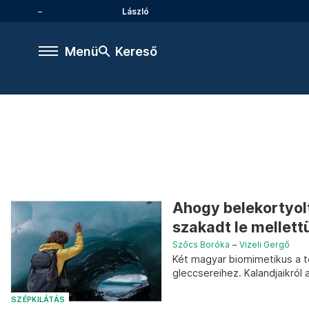
László
Menü
Kereső
Ahogy belekortyol
szakadt le mellett
Szőcs Boróka
–
Vizeli Gergő
Két magyar biomimetikus a t
gleccsereihez. Kalandjaikról
SZÉPKILÁTÁS