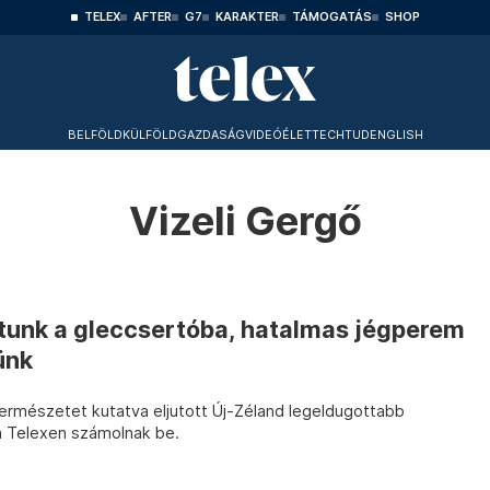
TELEX
AFTER
G7
KARAKTER
TÁMOGATÁS
SHOP
BELFÖLD
KÜLFÖLD
GAZDASÁG
VIDEÓ
ÉLET
TECHTUD
ENGLISH
Vizeli Gergő
tunk a gleccsertóba, hatalmas jégperem
ünk
ermészetet kutatva eljutott Új-Zéland legeldugottabb
 a Telexen számolnak be.