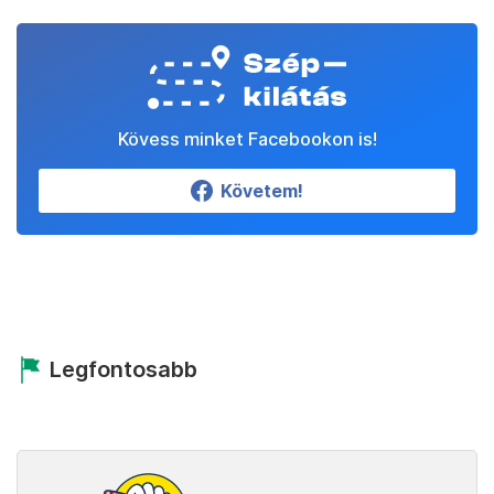
Kövess minket Facebookon is!
Követem!
Legfontosabb