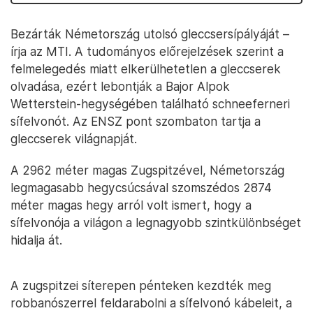
Bezárták Németország utolsó gleccsersípályáját –
írja az MTI. A tudományos előrejelzések szerint a
felmelegedés miatt elkerülhetetlen a gleccserek
olvadása, ezért lebontják a Bajor Alpok
Wetterstein-hegységében található schneeferneri
sífelvonót. Az ENSZ pont szombaton tartja a
gleccserek világnapját.
A 2962 méter magas Zugspitzével, Németország
legmagasabb hegycsúcsával szomszédos 2874
méter magas hegy arról volt ismert, hogy a
sífelvonója a világon a legnagyobb szintkülönbséget
hidalja át.
A zugspitzei síterepen pénteken kezdték meg
robbanószerrel feldarabolni a sífelvonó kábeleit, a