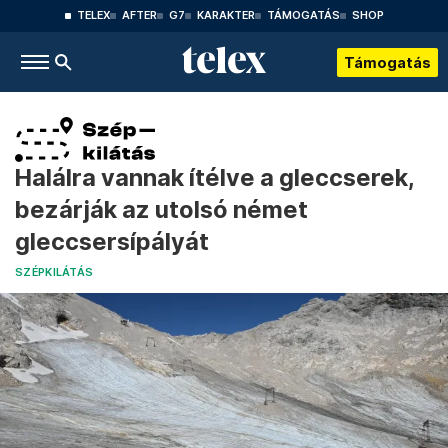
TELEX
AFTER
G7
KARAKTER
TÁMOGATÁS
SHOP
Támogatás
Halálra vannak ítélve a gleccserek,
bezárják az utolsó német
gleccsersípályát
SZÉPKILÁTÁS