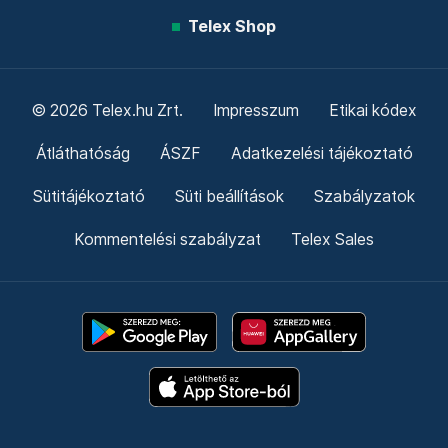
Telex Shop
© 2026 Telex.hu Zrt.
Impresszum
Etikai kódex
Átláthatóság
ÁSZF
Adatkezelési tájékoztató
Sütitájékoztató
Süti beállítások
Szabályzatok
Kommentelési szabályzat
Telex Sales