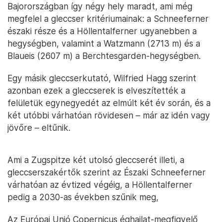
Bajorországban így négy hely maradt, ami még
megfelel a gleccser kritériumainak: a Schneeferner
északi része és a Höllentalferner ugyanebben a
hegységben, valamint a Watzmann (2713 m) és a
Blaueis (2607 m) a Berchtesgarden-hegységben.
Egy másik gleccserkutató, Wilfried Hagg szerint
azonban ezek a gleccserek is elveszítették a
felületük egynegyedét az elmúlt két év során, és a
két utóbbi várhatóan rövidesen – már az idén vagy
jövőre – eltűnik.
Ami a Zugspitze két utolsó gleccserét illeti, a
gleccserszakértők szerint az Északi Schneeferner
várhatóan az évtized végéig, a Höllentalferner
pedig a 2030-as években szűnik meg,
Az Európai Unió Copernicus éghajlat-megfigyelő