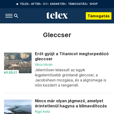
TELEX
AFTER
G7
KARAKTER
TÁMOGATÁS
SHOP
Támogatás
Gleccser
Erőt gyűjt a Titanicot megtorpedózó
gleccser
Váczi István
Jelentősen lelassult az egyik
KÖZÉLET
legjelentősebb grönlandi gleccser, a
Jacobshavn mozgása, és a jégtömege is
nőni kezdett a tengernél.
Nincs már olyan jégmező, amelyet
érintetlenül hagyna a klímaváltozás
Rigó Anita