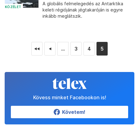
A globális felmelegedés az Antarktika
KÖZÉLET
keleti régiójának jégtakaróján is egyre
inkább meglátszik.
...
3
4
5
◄◄
◄
Kövess minket Facebookon is!
Követem!