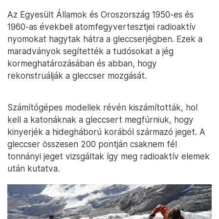
Az Egyesült Államok és Oroszország 1950-es és
1960-as évekbeli atomfegyvertesztjei radioaktív
nyomokat hagytak hátra a gleccserjégben. Ezek a
maradványok segítették a tudósokat a jég
kormeghatározásában és abban, hogy
rekonstruálják a gleccser mozgását.
Számítógépes modellek révén kiszámították, hol
kell a katonáknak a gleccsert megfúrniuk, hogy
kinyerjék a hidegháború korából származó jeget. A
gleccser összesen 200 pontján csaknem fél
tonnányi jeget vizsgáltak így meg radioaktív elemek
után kutatva.