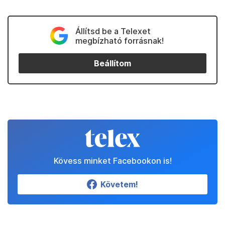
Állítsd be a Telexet
megbízható forrásnak!
Beállítom
Kövess minket Facebookon is!
Követem!