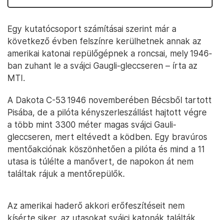
Egy kutatócsoport számításai szerint már a
következő évben felszínre kerülhetnek annak az
amerikai katonai repülőgépnek a roncsai, mely 1946-
ban zuhant le a svájci Gaugli-gleccseren – írta az
MTI.
A Dakota C-53 1946 novemberében Bécsből tartott
Pisába, de a pilóta kényszerleszállást hajtott végre
a több mint 3300 méter magas svájci Gauli-
gleccseren, mert eltévedt a ködben. Egy bravúros
mentőakciónak köszönhetően a pilóta és mind a 11
utasa is túlélte a manővert, de napokon át nem
találtak rájuk a mentőrepülők.
Az amerikai haderő akkori erőfeszítéseit nem
kísérte siker, az utasokat svájci katonák találták