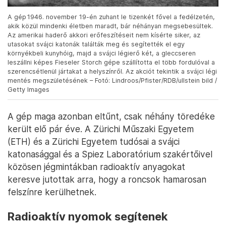
A gép 1946. november 19-én zuhant le tizenkét fővel a fedélzetén,
akik közül mindenki életben maradt, bár néhányan megsebesültek.
Az amerikai haderő akkori erőfeszítéseit nem kísérte siker, az
utasokat svájci katonák találták meg és segítették el egy
környékbeli kunyhóig, majd a svájci légierő két, a gleccseren
leszállni képes Fieseler Storch gépe szállította el több fordulóval a
szerencsétlenül jártakat a helyszínről. Az akciót tekintik a svájci légi
mentés megszületésének – Fotó: Lindroos/Pfister/RDB/ullstein bild /
Getty Images
A gép maga azonban eltűnt, csak néhány töredéke
került elő pár éve. A Zürichi Műszaki Egyetem
(ETH) és a Zürichi Egyetem tudósai a svájci
katonasággal és a Spiez Laboratórium szakértőivel
közösen jégmintákban radioaktív anyagokat
keresve jutottak arra, hogy a roncsok hamarosan
felszínre kerülhetnek.
Radioaktív nyomok segítenek