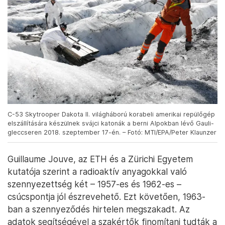
C-53 Skytrooper Dakota II. világháború korabeli amerikai repülőgép
elszállítására készülnek svájci katonák a berni Alpokban lévő Gauli-
gleccseren 2018. szeptember 17-én. – Fotó: MTI/EPA/Peter Klaunzer
Guillaume Jouve, az ETH és a Zürichi Egyetem
kutatója szerint a radioaktív anyagokkal való
szennyezettség két – 1957-es és 1962-es –
csúcspontja jól észrevehető. Ezt követően, 1963-
ban a szennyeződés hirtelen megszakadt. Az
adatok segítségével a szakértők finomítani tudták a