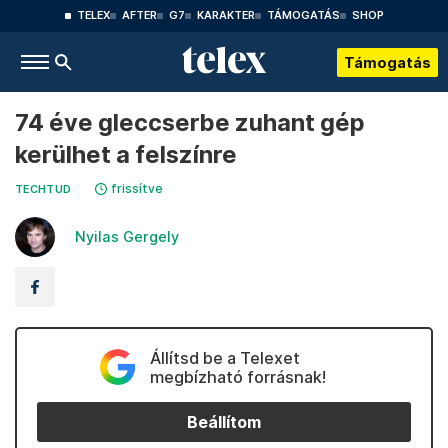
TELEX
AFTER
G7
KARAKTER
TÁMOGATÁS
SHOP
Támogatás
74 éve gleccserbe zuhant gép
kerülhet a felszínre
frissítve
TECHTUD
Nyilas Gergely
Állítsd be a Telexet
megbízható forrásnak!
Beállítom