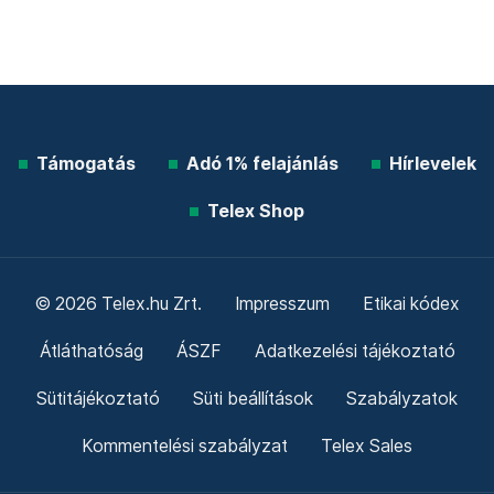
Támogatás
Adó 1% felajánlás
Hírlevelek
Telex Shop
© 2026 Telex.hu Zrt.
Impresszum
Etikai kódex
Átláthatóság
ÁSZF
Adatkezelési tájékoztató
Sütitájékoztató
Süti beállítások
Szabályzatok
Kommentelési szabályzat
Telex Sales