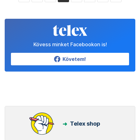
Kövess minket Facebookon is!
Követem!
Telex shop