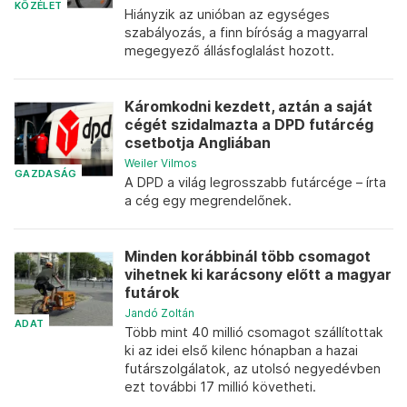
KÖZÉLET
Hiányzik az unióban az egységes
szabályozás, a finn bíróság a magyarral
megegyező állásfoglalást hozott.
Káromkodni kezdett, aztán a saját
cégét szidalmazta a DPD futárcég
csetbotja Angliában
Weiler Vilmos
GAZDASÁG
A DPD a világ legrosszabb futárcége – írta
a cég egy megrendelőnek.
Minden korábbinál több csomagot
vihetnek ki karácsony előtt a magyar
futárok
Jandó Zoltán
ADAT
Több mint 40 millió csomagot szállítottak
ki az idei első kilenc hónapban a hazai
futárszolgálatok, az utolsó negyedévben
ezt további 17 millió követheti.