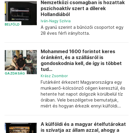
Nemzetközi csomagban is hozattak
pszichoaktív szert a dílerek
Hollandiából
Iván-Nagy Szilvia
BELFÖLD
A gyanú szerint a bűnözői csoportot egy
28 éves férfi irányította.
Mohammed 1600 forintot keres
óránként, és a szállásról is
gondoskodnia kell, de így is többet
tud...
GAZDASÁG
Krász Zsombor
Futárként érkezett Magyarországra egy
munkaerő-kölcsönző cégen keresztül, és
hetente hat napot dolgozik körülbelül tíz
órában. Vele beszélgetve bemutatjuk,
miért és hogyan érkezik ennyi külföldi...
A külföldi és a magyar ételfutárokat
is szívatja az állam azzal, ahogy a