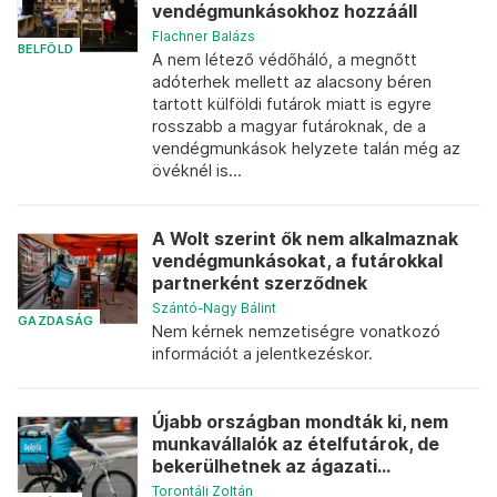
vendégmunkásokhoz hozzááll
Flachner Balázs
BELFÖLD
A nem létező védőháló, a megnőtt
adóterhek mellett az alacsony béren
tartott külföldi futárok miatt is egyre
rosszabb a magyar futároknak, de a
vendégmunkások helyzete talán még az
övéknél is...
A Wolt szerint ők nem alkalmaznak
vendégmunkásokat, a futárokkal
partnerként szerződnek
Szántó-Nagy Bálint
GAZDASÁG
Nem kérnek nemzetiségre vonatkozó
információt a jelentkezéskor.
Újabb országban mondták ki, nem
munkavállalók az ételfutárok, de
bekerülhetnek az ágazati...
Torontáli Zoltán