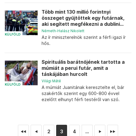
Több mint 130 millió forintnyi
összeget gyűjtöttek egy futárnak,
aki segített megfékezni a dublini...
Németh-Halász Nikolett
KÜLFÖLD
Az ír miniszterelnök szerint a férfi igazi ír
hős.
Spirituális barátnőjének tartotta a
múmiát a perui futár, amit a
táskájában hurcolt
Világi Máté
KÜLFÖLD
A múmiát Juanitának keresztelte el, bár
szakértők szerint egy 600-800 évvel
ezelőtt elhunyt férfi testéről van szó.
2
3
4
...
◄◄
◄
►
►►