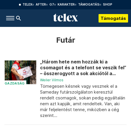
TELEX
AFTER
G7
KARAKTER
TÁMOGATÁS
SHOP
Támogatás
Futár
„Három hete nem hozzák ki a
csomagot és a telefont se veszik fel”
– összerogyott a sok akciótól a...
Weiler Vilmos
GAZDASÁG
Tömegesen késnek vagy vesznek el a
Sameday futárszolgálaton keresztül
rendelt csomagok, sokan pedig egyáltalán
nem azt kapják, amit rendeltek. Van, aki
már feljelentést tenne, miközben a cég
szerint...