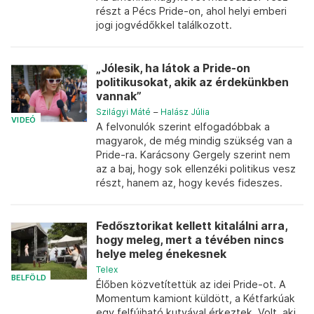
részt a Pécs Pride-on, ahol helyi emberi
jogi jogvédőkkel találkozott.
„Jólesik, ha látok a Pride-on
politikusokat, akik az érdekünkben
vannak”
Szilágyi Máté
–
Halász Júlia
VIDEÓ
A felvonulók szerint elfogadóbbak a
magyarok, de még mindig szükség van a
Pride-ra. Karácsony Gergely szerint nem
az a baj, hogy sok ellenzéki politikus vesz
részt, hanem az, hogy kevés fideszes.
Fedősztorikat kellett kitalálni arra,
hogy meleg, mert a tévében nincs
helye meleg énekesnek
Telex
BELFÖLD
Élőben közvetítettük az idei Pride-ot. A
Momentum kamiont küldött, a Kétfarkúak
egy felfújható kutyával érkeztek. Volt, aki