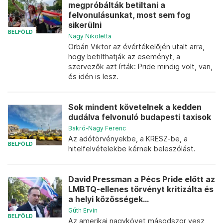
megpróbálták betiltani a
felvonulásunkat, most sem fog
sikerülni
BELFÖLD
Nagy Nikoletta
Orbán Viktor az évértékelőjén utalt arra,
hogy betilthatják az eseményt, a
szervezők azt írták: Pride mindig volt, van,
és idén is lesz.
Sok mindent követelnek a kedden
dudálva felvonuló budapesti taxisok
Bakró-Nagy Ferenc
Az adótörvényekbe, a KRESZ-be, a
BELFÖLD
hitelfelvételekbe kérnek beleszólást.
David Pressman a Pécs Pride előtt az
LMBTQ-ellenes törvényt kritizálta és
a helyi közösségek...
Gűth Ervin
BELFÖLD
Az amerikai nagykövet másodszor vesz