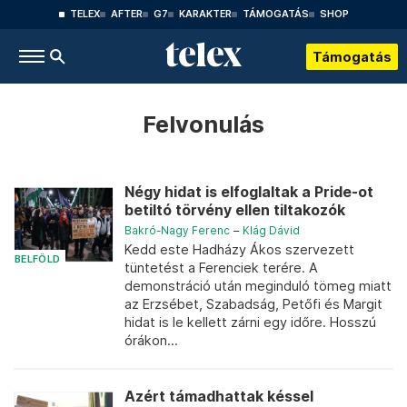
TELEX
AFTER
G7
KARAKTER
TÁMOGATÁS
SHOP
Támogatás
Felvonulás
Négy hidat is elfoglaltak a Pride-ot
betiltó törvény ellen tiltakozók
Bakró-Nagy Ferenc
–
Klág Dávid
Kedd este Hadházy Ákos szervezett
BELFÖLD
tüntetést a Ferenciek terére. A
demonstráció után meginduló tömeg miatt
az Erzsébet, Szabadság, Petőfi és Margit
hidat is le kellett zárni egy időre. Hosszú
órákon...
Azért támadhattak késsel