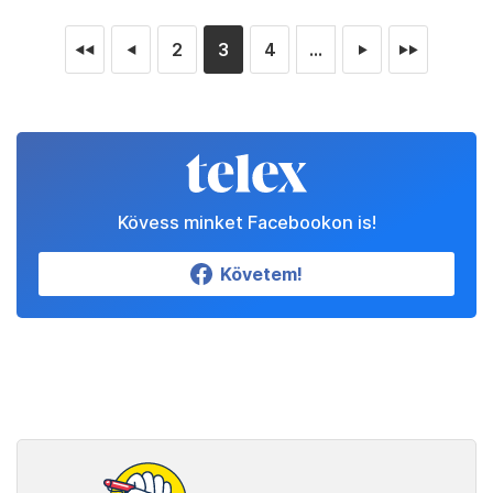
2
3
4
...
◄◄
◄
►
►►
Kövess minket Facebookon is!
Követem!