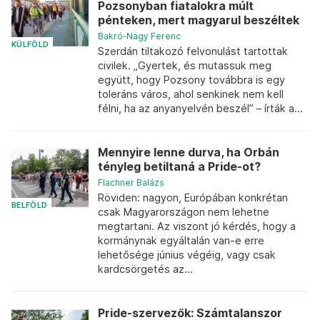
Pozsonyban fiatalokra múlt
pénteken, mert magyarul beszéltek
Bakró-Nagy Ferenc
KÜLFÖLD
Szerdán tiltakozó felvonulást tartottak
civilek. „Gyertek, és mutassuk meg
együtt, hogy Pozsony továbbra is egy
toleráns város, ahol senkinek nem kell
félni, ha az anyanyelvén beszél” – írták a...
Mennyire lenne durva, ha Orbán
tényleg betiltaná a Pride-ot?
Flachner Balázs
Röviden: nagyon, Európában konkrétan
BELFÖLD
csak Magyarországon nem lehetne
megtartani. Az viszont jó kérdés, hogy a
kormánynak egyáltalán van-e erre
lehetősége június végéig, vagy csak
kardcsörgetés az...
Pride-szervezők: Számtalanszor