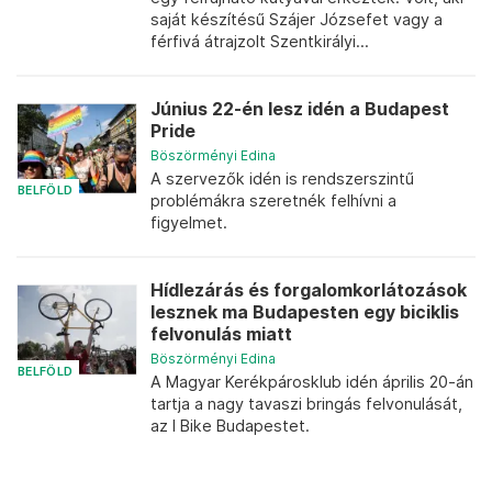
saját készítésű Szájer Józsefet vagy a
férfivá átrajzolt Szentkirályi...
Június 22-én lesz idén a Budapest
Pride
Böszörményi Edina
A szervezők idén is rendszerszintű
BELFÖLD
problémákra szeretnék felhívni a
figyelmet.
Hídlezárás és forgalomkorlátozások
lesznek ma Budapesten egy biciklis
felvonulás miatt
Böszörményi Edina
BELFÖLD
A Magyar Kerékpárosklub idén április 20-án
tartja a nagy tavaszi bringás felvonulását,
az I Bike Budapestet.