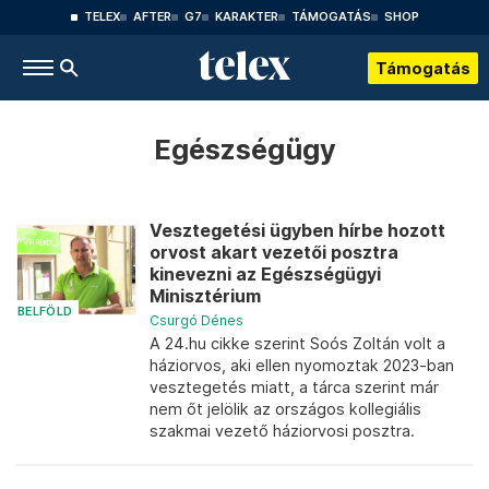
TELEX
AFTER
G7
KARAKTER
TÁMOGATÁS
SHOP
Támogatás
Egészségügy
Vesztegetési ügyben hírbe hozott
orvost akart vezetői posztra
kinevezni az Egészségügyi
Minisztérium
BELFÖLD
Csurgó Dénes
A 24.hu cikke szerint Soós Zoltán volt a
háziorvos, aki ellen nyomoztak 2023-ban
vesztegetés miatt, a tárca szerint már
nem őt jelölik az országos kollegiális
szakmai vezető háziorvosi posztra.