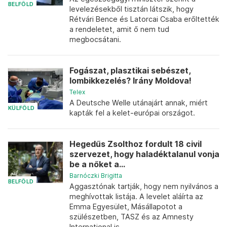
BELFÖLD
levelezésekből tisztán látszik, hogy
Rétvári Bence és Latorcai Csaba erőltették
a rendeletet, amit ő nem tud
megbocsátani.
Fogászat, plasztikai sebészet,
lombikkezelés? Irány Moldova!
Telex
A Deutsche Welle utánajárt annak, miért
KÜLFÖLD
kapták fel a kelet-európai országot.
Hegedűs Zsolthoz fordult 18 civil
szervezet, hogy haladéktalanul vonja
be a nőket a...
Barnóczki Brigitta
BELFÖLD
Aggasztónak tartják, hogy nem nyilvános a
meghívottak listája. A levelet aláírta az
Emma Egyesület, Másállapotot a
szülészetben, TASZ és az Amnesty
International is.