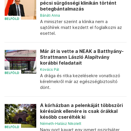
pécsi sürgősségi klinikán történt
betegbántalmazás
Bánáti Anna
BELFÖLD
A miniszter szerint a klinika nem a
sajtóhírek miatt kezdett el foglalkozni az
esettel.
Már át is vette a NEAK a Batthyány-
Strattmann László Alapítvány
korábbi feladatait
Kovács Pál
BELFÖLD
A drága és ritka kezelésekre vonatkozó
kérelmekről már az egészségbiztosító
dönt.
A kórházban a pelenkáját többszöri
kérésünk ellenére is csak órákkal
később cserélték ki
Németh-Halász Nikolett
BELFÖLD
Nagy port kavart egy ismert pszichiáter