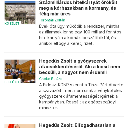
Százmilliárdos hitelkártyát örökölt
meg a kórházakban a kormány, és
félig már üres
Torontáli Zoltán
KÖZÉLET
Évek óta úgy működik a rendszer, mintha
az államnak lenne egy 100 milliárd forintos
hitelkártyája a kórházi beszállítóktól, és
amikor elfogy a keret, fizet.
Hegedűs Zsolt a gyógyszerek
áfacsökkentéséről: Aki a kicsit nem
becsüli, a nagyot nem érdemli
Cseke Balázs
BELFÖLD
A Fidesz–KDNP szerint a Tisza Párt átverte
a szavazóit, mert nem csak a vényköteles
gyógyszerek áfamentességét ígérték a
kampányban. Reagált az egészségügyi
miniszter.
Hegedűs Zsolt: Elfogadhatatlan a