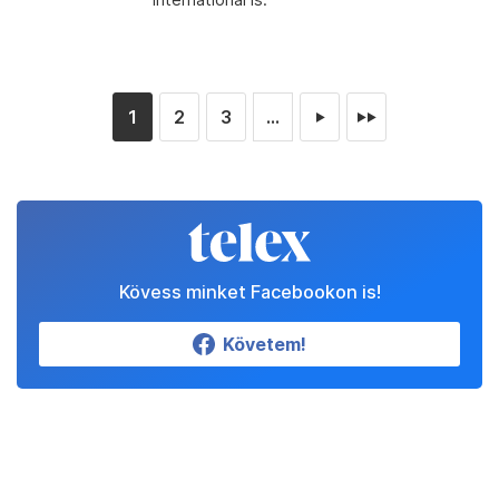
1
2
3
...
►
►►
Kövess minket Facebookon is!
Követem!