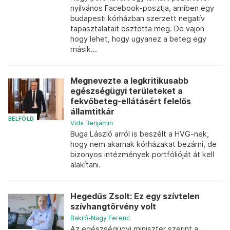
nyilvános Facebook-posztja, amiben egy
budapesti kórházban szerzett negatív
tapasztalatait osztotta meg. De vajon
hogy lehet, hogy ugyanez a beteg egy
másik...
Megnevezte a legkritikusabb
egészségügyi területeket a
fekvőbeteg-ellátásért felelős
államtitkár
BELFÖLD
Vida Benjámin
Buga László arról is beszélt a HVG-nek,
hogy nem akarnak kórházakat bezárni, de
bizonyos intézmények portfólióját át kell
alakítani.
Hegedűs Zsolt: Ez egy szívtelen
szívhangtörvény volt
Bakró-Nagy Ferenc
Az egészségügyi miniszter szerint a