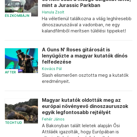
mint a Jurassic Parkban
Hanula Zsolt
ÉSZKOMBÁJN
Ha véletlenül találkozna a világ leghíresebb
dinoszauruszával a vadonban, ne egy
kalandfilmből merítsen túlélési tippeket!
A Guns N' Roses gitárosát is
lenyűgözte a magyar kutatók dínós
felfedezése
Kovács Pál
AFTER
Slash elismerően osztotta meg a kutatók
eredményeit.
Magyar kutatók oldották meg az
európai növényevő dinoszauruszok
egyik legfontosabb rejtélyét
Fehér János
TECHTUD
A Bakonyban talált leletek alapján Ősi
Attiláék igazolták, hogy Európában is