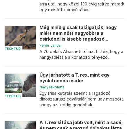
arra utal, hogy közel 130 évig rejtve maradt
egy másik faj árnyékában.
Még mindig csak találgatják, hogy
miért nem nőtt nagyobbra a
csirkénél is kisebb ragadozó...
Fehér János
TECHTUD
A 70 dekás Alnashetriről azt hitték, hogy a
hangyadiétája a korlátozó tényező.
Úgy járhatott a T. rex, mint egy
nyolctonnás csirke
Nagy Nikoletta
Egy friss kutatás szerint a ragadozó
TECHTUD
dinoszaurusz egyáltalán nem úgy mozgott,
ahogy azt eddig gondoltuk.
A T. rex látása jobb volt, mint a sasé,
és nem csak a mozgó dolgokat látta,