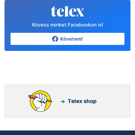
Kövess minket Facebookon is!
Követem!
Telex shop