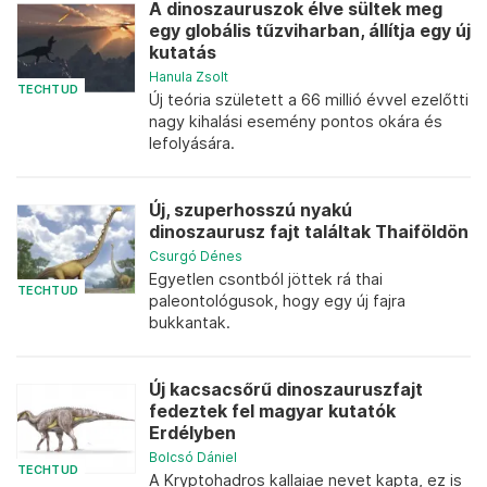
A dinoszauruszok élve sültek meg
egy globális tűzviharban, állítja egy új
kutatás
Hanula Zsolt
TECHTUD
Új teória született a 66 millió évvel ezelőtti
nagy kihalási esemény pontos okára és
lefolyására.
Új, szuperhosszú nyakú
dinoszaurusz fajt találtak Thaiföldön
Csurgó Dénes
Egyetlen csontból jöttek rá thai
TECHTUD
paleontológusok, hogy egy új fajra
bukkantak.
Új kacsacsőrű dinoszauruszfajt
fedeztek fel magyar kutatók
Erdélyben
Bolcsó Dániel
TECHTUD
A Kryptohadros kallaiae nevet kapta, ez is