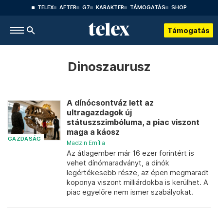
TELEX
AFTER
G7
KARAKTER
TÁMOGATÁS
SHOP
Támogatás
Dinoszaurusz
A dínócsontváz lett az
ultragazdagok új
státuszszimbóluma, a piac viszont
maga a káosz
GAZDASÁG
Madzin Emília
Az átlagember már 16 ezer forintért is
vehet dínómaradványt, a dínók
legértékesebb része, az épen megmaradt
koponya viszont milliárdokba is kerülhet. A
piac egyelőre nem ismer szabályokat.