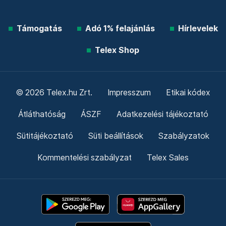
Támogatás
Adó 1% felajánlás
Hírlevelek
Telex Shop
© 2026 Telex.hu Zrt.
Impresszum
Etikai kódex
Átláthatóság
ÁSZF
Adatkezelési tájékoztató
Sütitájékoztató
Süti beállítások
Szabályzatok
Kommentelési szabályzat
Telex Sales