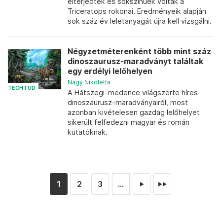
elterjedtek és sokszínűek voltak a
Triceratops rokonai. Eredményeik alapján
sok száz év leletanyagát újra kell vizsgálni.
Négyzetméterenként több mint száz
dinoszaurusz-maradványt találtak
egy erdélyi lelőhelyen
Nagy Nikoletta
TECHTUD
A Hátszegi-medence világszerte híres
dinoszaurusz-maradványairól, most
azonban kivételesen gazdag lelőhelyet
sikerült felfedezni magyar és román
kutatóknak.
1
2
3
...
►
►►