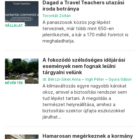
Dagad a Travel Teachers utazási
iroda botránya
Torontáli Zoltán
A panaszosok közös jogi lépést
VÁLLALAT
terveznek, már több mint 650-en
jelentkeztek, a kár a 170 millió forintot is
meghaladhatja.
A fokozódó szélsőséges időjárási
események nem fognak leülni
tárgyalni velünk
dr. Bérczi-Siket Anna
–
Vigh Péter
–
Gyura Gábor
NÉVÉRTÉK
A klímaváltozás egyre nagyobb károkat
okoz, amivel a biztosítási rendszer sem
tud lépést tartani. A megoldás a
természet helyreállítása, amihez a
biztosítási szektor újfajta eszközökkel
járulhat...
Hamarosan megérkeznek a kormány