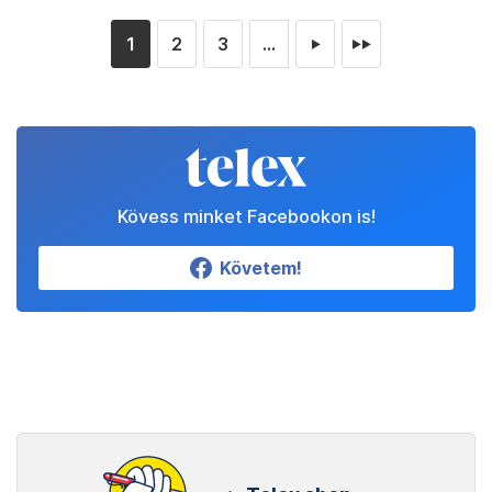
1
2
3
...
►
►►
Kövess minket Facebookon is!
Követem!