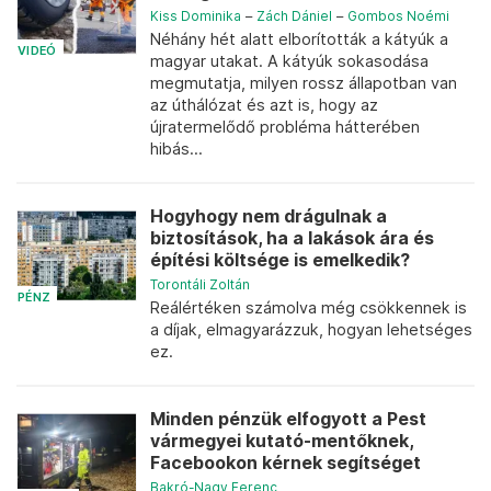
Kiss Dominika
–
Zách Dániel
–
Gombos Noémi
Néhány hét alatt elborították a kátyúk a
VIDEÓ
magyar utakat. A kátyúk sokasodása
megmutatja, milyen rossz állapotban van
az úthálózat és azt is, hogy az
újratermelődő probléma hátterében
hibás...
Hogyhogy nem drágulnak a
biztosítások, ha a lakások ára és
építési költsége is emelkedik?
Torontáli Zoltán
PÉNZ
Reálértéken számolva még csökkennek is
a díjak, elmagyarázzuk, hogyan lehetséges
ez.
Minden pénzük elfogyott a Pest
vármegyei kutató-mentőknek,
Facebookon kérnek segítséget
Bakró-Nagy Ferenc