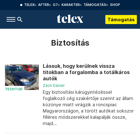
TELEX
AFTER
G7
KARAKTER
TÁMOGATÁS
SHOP
Támogatás
Biztosítás
Lássuk, hogy kerülnek vissza
titokban a forgalomba a totálkáros
autók
Zách Dániel
TECHTUD
Egy biztosítási kárügyintézéssel
foglalkozó cég szakértője szerint az állam
közönye miatt virágzik a roncspiac
Magyarországon, a törött autókat sokszor
filléres módszerekkel kalapálják össze,
majd...