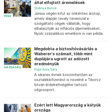
által elfojtott áremelések
Stubnya Bence
Június végén kifut az önkéntes árstop,
PÉNZ
amely alapján tavaly tavasszal a
szolgáltató cégek vállalták, hogy
elhalasztják az inflációs díjemeléseket.
Nyolc százalékos emelésre is van példa.
Megdobta a biztosítóvásárlás a
Waberer's számait, több mint
duplájára ugrott az adózott
eredményük
GAZDASÁG
Pupli Anna Sára
A sikeres évnek köszönhetően az
osztalékkifizetést is növelné a Tiborcz
István érdekeltségébe tartozó
cégcsoport.
Ezért lett Magyarország a kátyúk
országa