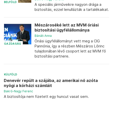
BELFÖLD
A speciális járműveikre nagyon drága a
biztosítás, ezzel lenullázták a tartalékaikat.
Mészároséké lett az MVM óriási
biztosítási ügyfélállománya
Bánáti Anna
Óriási ügyfélállományt vett meg a CIG
GAZDASÁG
Pannónia, így a részben Mészáros Lőrinc
tulajdonában lévő csoport lett az MVM fő
biztosítási partnere.
KÜLFÖLD
Denevér repült a szájába, az amerikai nő azóta
nyögi a kórházi számláit
Bakró-Nagy Ferenc
A biztosítója nem fizetett egy huncut vasat sem.