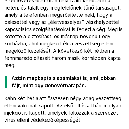
A denevéres eset után neki is állt keresgélni a
neten, és talált egy megfelelőnek tűnő társaságot,
amely a telefonban megerősítette neki, hogy a
balesettel vagy az „életveszélyes” vészhelyzettel
kapcsolatos szolgáltatásokat is fedezi a cég. Meg is
kötötte a biztosítást, és másnap bevonult egy
kórházba, ahol megkezdték a veszettség elleni
megelőző kezelését. A következő két hétben a
fennmaradó oltásait három másik kórházban kapta
meg.
Aztán megkapta a számlákat is, ami jobban
fájt, mint egy denevérharapás.
Kahn két hét alatt összesen négy adag veszettség
elleni vakcinát kapott. Az első oltással három olyan
injekciót is kapott, amelyek fokozzák a szervezet
vírus elleni védekezőképességét.