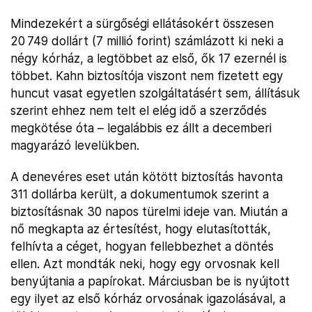
Mindezekért a sürgőségi ellátásokért összesen
20 749 dollárt (7 millió forint) számlázott ki neki a
négy kórház, a legtöbbet az első, ők 17 ezernél is
többet. Kahn biztosítója viszont nem fizetett egy
huncut vasat egyetlen szolgáltatásért sem, állításuk
szerint ehhez nem telt el elég idő a szerződés
megkötése óta – legalábbis ez állt a decemberi
magyarázó levelükben.
A denevéres eset után kötött biztosítás havonta
311 dollárba került, a dokumentumok szerint a
biztosításnak 30 napos türelmi ideje van. Miután a
nő megkapta az értesítést, hogy elutasították,
felhívta a céget, hogyan fellebbezhet a döntés
ellen. Azt mondták neki, hogy egy orvosnak kell
benyújtania a papírokat. Márciusban be is nyújtott
egy ilyet az első kórház orvosának igazolásával, a