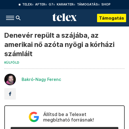
TELEX
AFTER
G7
KARAKTER
TÁMOGATÁS
SHOP
Támogatás
Denevér repült a szájába, az
amerikai nő azóta nyögi a kórházi
számláit
KÜLFÖLD
Bakró-Nagy Ferenc
Állítsd be a Telexet
megbízható forrásnak!