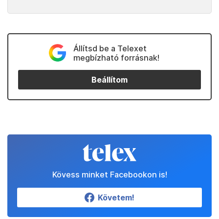
Állítsd be a Telexet
megbízható forrásnak!
Beállítom
Kövess minket Facebookon is!
Követem!