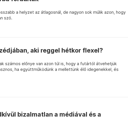
sszabb a helyzet az átlagosnál, de nagyon sok múlik azon, hogy
an szó.
édjában, aki reggel hétkor flexel?
k számos előnye van azon túl is, hogy a futártól átvehetjük
asznos, ha együttműködünk a mellettünk élő idegenekkel, és
ívül bizalmatlan a médiával és a