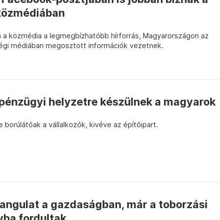
 közmédiában
 a közmédia a legmegbízhatóbb hírforrás, Magyarországon az
sségi médiában megosztott információk vezetnek.
pénzügyi helyzetre készülnek a magyarok
 borúlátóak a vállalkozók, kivéve az építőipart.
hangulat a gazdaságban, már a toborzási
vba fordultak