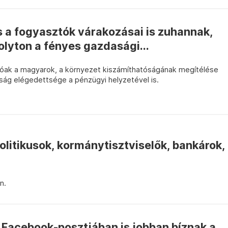
 a fogyasztók várakozásai is zuhannak,
lyton a fényes gazdasági...
tóak a magyarok, a környezet kiszámíthatóságának megítélése
sság elégedettsége a pénzügyi helyzetével is.
litikusok, kormánytisztviselők, bankárok,
n.
 Facebook-posztjában is jobban bíznak a