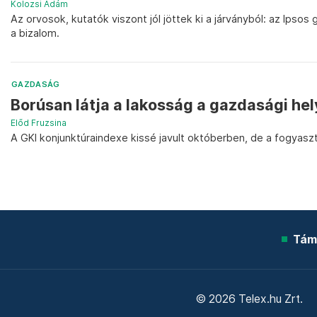
Kolozsi Ádám
Az orvosok, kutatók viszont jól jöttek ki a járványból: az Ips
a bizalom.
GAZDASÁG
Borúsan látja a lakosság a gazdasági he
Előd Fruzsina
A GKI konjunktúraindexe kissé javult októberben, de a fogyas
Tám
© 2026 Telex.hu Zrt.