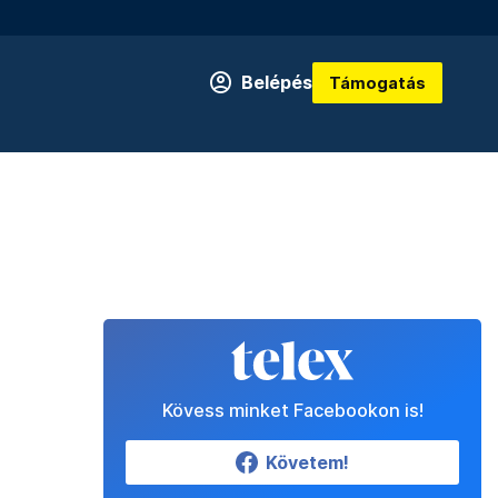
Belépés
Támogatás
Kövess minket Facebookon is!
Követem!