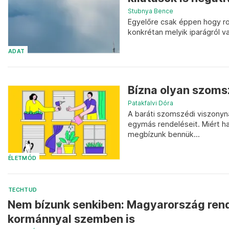
Stubnya Bence
Egyelőre csak éppen hogy ro
konkrétan melyik iparágról v
ADAT
Bízna olyan szomsz
Patakfalvi Dóra
A baráti szomszédi viszonyna
egymás rendeléseit. Miért h
megbízunk bennük...
ÉLETMÓD
TECHTUD
Nem bízunk senkiben: Magyarország rendk
kormánnyal szemben is