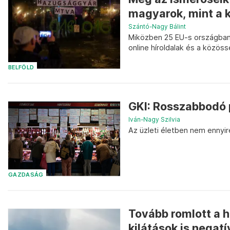
magyarok, mint a
Szántó-Nagy Bálint
Miközben 25 EU-s országban
online híroldalak és a közö
BELFÖLD
GKI: Rosszabbodó 
Iván-Nagy Szilvia
Az üzleti életben nem ennyire
GAZDASÁG
Tovább romlott a 
kilátások is negatí