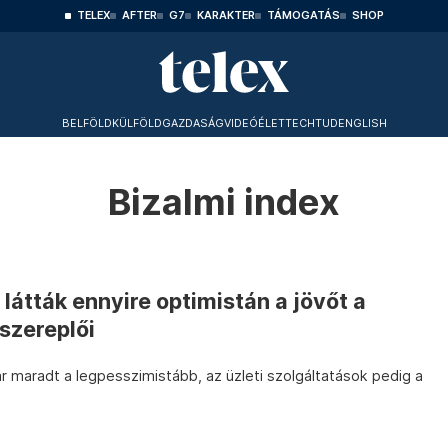
TELEX
AFTER
G7
KARAKTER
TÁMOGATÁS
SHOP
BELFÖLD
KÜLFÖLD
GAZDASÁG
VIDEÓ
ÉLET
TECHTUD
ENGLISH
Bizalmi index
látták ennyire optimistán a jövőt a
szereplői
ar maradt a legpesszimistább, az üzleti szolgáltatások pedig a