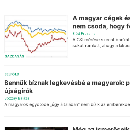
A magyar cégek és
nem csoda, hogy fo
Előd Fruzsina
A GKI mérése szerint borúlá
sokat romlott, ahogy a lako
GAZDASÁG
BELFÖLD
Bennük bíznak legkevésbé a magyarok: po
újságírók
Bozzay Balázs
A magyarok egyötöde „úgy általában” nem bízik az emberekbe
Még az ismerőseik