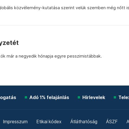
os globális közvélemény-kutatása szerint velük szemben még nőtt i
lyzetét
ztók már a negyedik hónapja egyre pesszimistábbak.
ogatás
Adó 1% felajánlás
Hírlevelek
Tele
Impresszum
Etikai kódex
Átláthatóság
ÁSZF
A