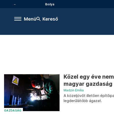
Ibolya
Menü
Kereső
Közel egy éve nem 
magyar gazdaság 
Madzin Emília
A közeljövőt illetően építőip
legderűlátóbb ágazat.
GAZDASÁG