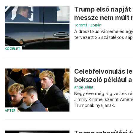
Trump első napját
messze nem múlt 
Torontáli Zoltán
A drasztikus vámemelés egye
tervezett 25 százalékos sáp 
KÖZÉLET
Celebfelvonulás l
bokszoló például a
Antal Bálint
Négy éve még alig vettek ré
Jimmy Kimmel szerint Ameri
Trumpnak nyaljanak.
AFTER