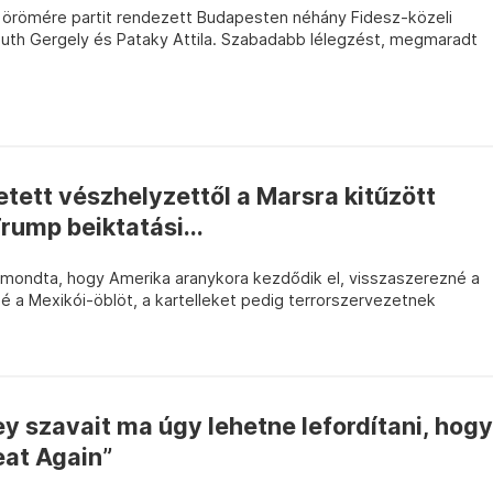
 örömére partit rendezett Budapesten néhány Fidesz-közeli
Huth Gergely és Pataky Attila. Szabadabb lélegzést, megmaradt
etett vészhelyzettől a Marsra kitűzött
Trump beiktatási...
mondta, hogy Amerika aranykora kezdődik el, visszaszerezné a
 a Mexikói-öblöt, a kartelleket pedig terrorszervezetnek
ey szavait ma úgy lehetne lefordítani, hogy
at Again”