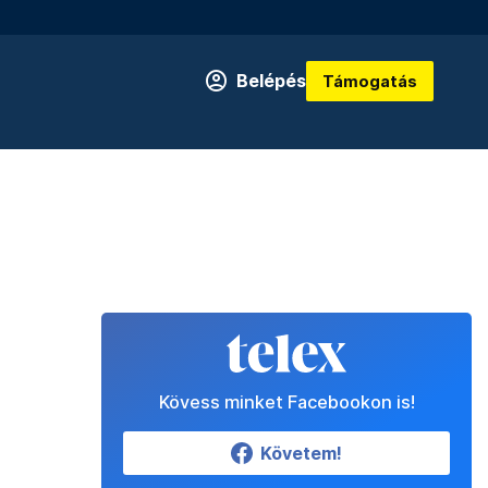
Belépés
Támogatás
Kövess minket Facebookon is!
Követem!