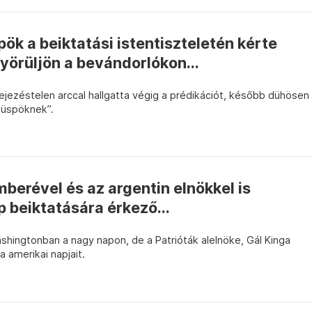
ök a beiktatási istentiszteletén kérte
örüljön a bevándorlókon...
fejezéstelen arccal hallgatta végig a prédikációt, később dühösen
püspöknek”.
erével és az argentin elnökkel is
p beiktatására érkező...
shingtonban a nagy napon, de a Patrióták alelnöke, Gál Kinga
 amerikai napjait.