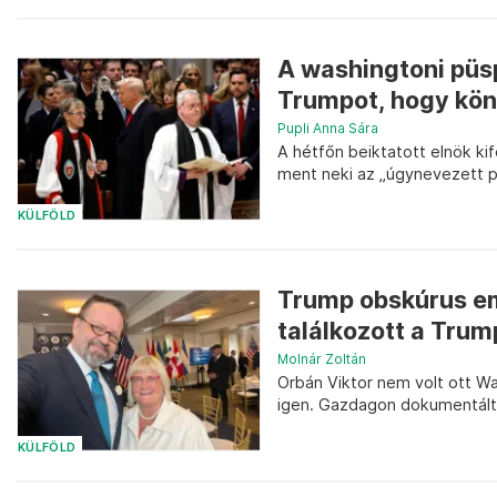
A washingtoni püsp
Trumpot, hogy köny
Pupli Anna Sára
A hétfőn beiktatott elnök ki
ment neki az „úgynevezett 
KÜLFÖLD
Trump obskúrus emb
találkozott a Trum
Molnár Zoltán
Orbán Viktor nem volt ott Wa
igen. Gazdagon dokumentálta
KÜLFÖLD