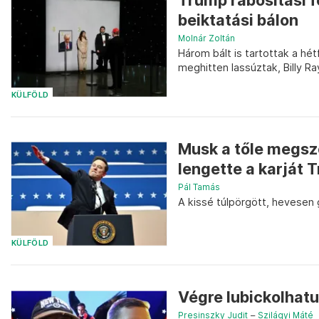
Trump rabosítási f
beiktatási bálon
Molnár Zoltán
Három bált is tartottak a h
meghitten lassúztak, Billy R
KÜLFÖLD
Musk a tőle megszo
lengette a karját 
Pál Tamás
A kissé túlpörgött, hevesen g
KÜLFÖLD
Végre lubickolhatu
Presinszky Judit
–
Szilágyi Máté