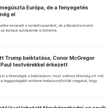
 megúszta Európa, de a fenyegetés
még el
lőre kimaradt a rendeltcunamiból, de a Mexikóra kivetni
az európai autóiparnak is betenne.
ett Trump beiktatása, Conor McGregor
 Paul testvérekkel érkezett
szt a hírességek a beiktatáson, most számos híresség ott volt.
ka leggazdagabb emberei lealacsonyították magukat, hogy