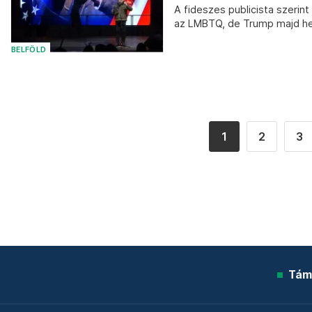
A fideszes publicista szerin
az LMBTQ, de Trump majd he
BELFÖLD
1
2
3
Tám