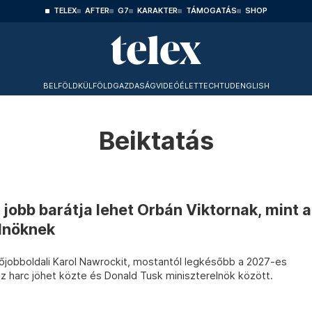
TELEX
AFTER
G7
KARAKTER
TÁMOGATÁS
SHOP
BELFÖLD
KÜLFÖLD
GAZDASÁG
VIDEÓ
ÉLET
TECHTUD
ENGLISH
Beiktatás
 jobb barátja lehet Orbán Viktornak, mint a
elnöknek
sőjobboldali Karol Nawrockit, mostantól legkésőbb a 2027-es
z harc jöhet közte és Donald Tusk miniszterelnök között.