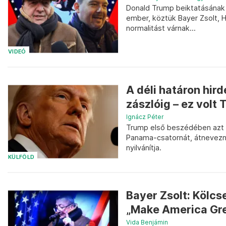
Donald Trump beiktatásának
ember, köztük Bayer Zsolt, 
normalitást várnak...
VIDEÓ
A déli határon hird
zászlóig – ez volt 
Ignácz Péter
Trump első beszédében azt 
Panama-csatornát, átnevezné
nyilvánítja.
KÜLFÖLD
Bayer Zsolt: Kölcs
„Make America Gre
Vida Benjámin