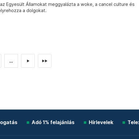
t az Egyesült Államokat meggyalázta a woke, a cancel culture és
lyrehozza a dolgokat.
...
►
►►
ogatás
Adó 1% felajánlás
Hírlevelek
Tele