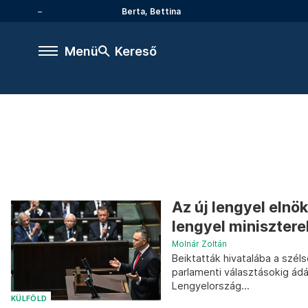
Berta, Bettina
Menü
Kereső
Az új lengyel elnök
lengyel miniszter
Molnár Zoltán
Beiktatták hivatalába a szél
parlamenti választásokig ádá
Lengyelország...
KÜLFÖLD