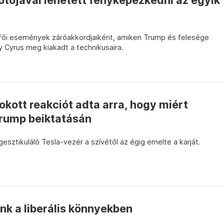
otójával lehetett fényképezkedni az egyik
étfői események záróakkordjaiként, amiken Trump és felesége
ay Cyrus meg kiakadt a technikusaira.
kott reakciót adta arra, hogy miért
Trump beiktatásán
esztikuláló Tesla-vezér a szívétől az égig emelte a karját.
nk a liberális könnyekben